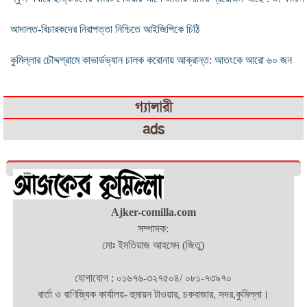
আদালত-বিচারকদের নিরাপত্তা নিশ্চিতে আইজিপিকে চিঠি
কুমিল্লার চৌদ্দগ্রামে কাভার্ডভ্যান চালক করোনায় আক্রান্ত: আতংকে আরো ৬০ জন
গ্যালারী
ads
Ajker-comilla.com
সম্পাদক:
মোঃ ইমতিয়াজ আহমেদ (জিতু)
যোগাযোগ : ০১৬৭৬-৩২৭৫০৪/ ০৮১-৭৩৯৭০
বার্তা ও বাণিজ্যিক কার্যালয়- হুমায়ন টাওয়ার, চকবাজার, সদর,কুমিল্লা।