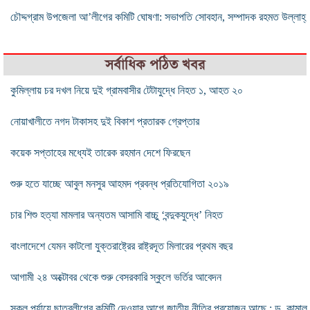
চৌদ্দগ্রাম উপজেলা আ’লীগের কমিটি ঘোষণা: সভাপতি সোবহান, সম্পাদক রহমত উল্লাহ্
সর্বাধিক পঠিত খবর
কুমিল্লায় চর দখল নিয়ে দুই গ্রামবাসীর টেটাযুদ্ধে নিহত ১, আহত ২০
নোয়াখালীতে নগদ টাকাসহ দুই বিকাশ প্রতারক গ্রেপ্তার
কয়েক সপ্তাহের মধ্যেই তারেক রহমান দেশে ফিরছেন
শুরু হতে যাচ্ছে আবুল মনসুর আহমদ প্রবন্ধ প্রতিযোগিতা ২০১৯
চার শিশু হত্যা মামলার অন্যতম আসামি বাচ্চু ‘বন্দুকযুদ্ধে’ নিহত
বাংলাদেশে যেমন কাটলো যুক্তরাষ্ট্রের রাষ্ট্রদূত মিলারের প্রথম বছর
আগামী ২৪ অক্টোবর থেকে শুরু বেসরকারি স্কুলে ভর্তির আবেদন
স্কুল পর্যায়ে ছাত্রলীগের কমিটি দেওয়ার আগে জাতীয় নীতির প্রয়োজন আছে : ড. কামাল