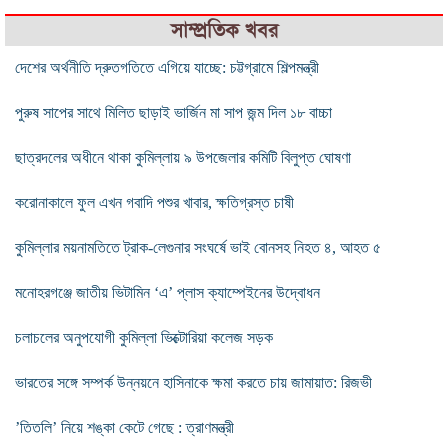
সাম্প্রতিক খবর
দেশের অর্থনীতি দ্রুতগতিতে এগিয়ে যাচ্ছে: চট্টগ্রামে শিল্পমন্ত্রী
পুরুষ সাপের সাথে মিলিত ছাড়াই ভার্জিন মা সাপ জন্ম দিল ১৮ বাচ্চা
ছাত্রদলের অধীনে থাকা কুমিল্লায় ৯ উপজেলার কমিটি বিলুপ্ত ঘোষণা
করোনাকালে ফুল এখন গবাদি পশুর খাবার, ক্ষতিগ্রস্ত চাষী
কুমিল্লার ময়নামতিতে ট্রাক-লেগুনার সংঘর্ষে ভাই বোনসহ নিহত ৪, আহত ৫
মনোহরগঞ্জে জাতীয় ভিটামিন ‘এ’ প্লাস ক্যাম্পেইনের উদ্বোধন
চলাচলের অনুপযোগী কুমিল্লা ভিক্টোরিয়া কলেজ সড়ক
ভারতের সঙ্গে সম্পর্ক উন্নয়নে হাসিনাকে ক্ষমা করতে চায় জামায়াত: রিজভী
’তিতলি’ নিয়ে শঙ্কা কেটে গেছে : ত্রাণমন্ত্রী