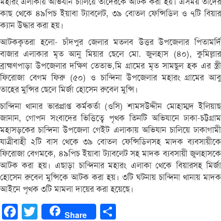
মহারং এলাকায় অভিযান চালিয়ে তাদেরকে আটক করা হয়। এসময় তাদের
কাছ থেকে ৪৯পিচ ইয়াবা ট্যাবলেট, ৩৯ বোতল ফেন্সিডিল ও ৭টি বিয়ার
ক্যান উদ্ধার করা হয়।
আটককৃতরা হলো- চাঁদপুর জেলার মতলব উত্তর উপজেলার পিতামর্দি
বাজার এলাকার মৃত আনু মিয়ার ছেলে মো. জুলহাস (৪০), কুমিল্লার
ব্রাহ্মণপাড়া উপজেলার দক্ষিণ তেতাভ‚মি গ্রামের মৃত সামছুল হক এর স্ত্রী
ফিরোজা বেগম ফিরু (৫০) ও চান্দিনা উপজেলার মহারং গ্রামের আবু
তাহের মুন্সির ছেলে মির্জা হোসেন রুবেল মুন্সি।
চান্দিনা থানার ভারপ্রাপ্ত কর্মকর্তা (ওসি) শামসউদ্দীন মোহাম্মদ ইলিয়াছ
জানান, গোপন সংবাদের ভিত্তিত্বে পৃথক তিনটি অভিযানে ঢাকা-চট্টগ্রাম
মহাসড়কের চান্দিনা উপজেলা গেইট এলাকায় অভিযান চালিয়ে ঢাকাগামী
যাত্রীবাহী ২টি বাস থেকে ৩৯ বোতল ফেন্সিডিলসহ মাদক ব্যবসায়ীকে
ফিরোজা বেগমকে, ৪৯পিচ ইয়াবা ট্যাবলেট সহ মাদক ব্যবসায়ী জুলহাসকে
আটক করা হয়। এছাড়া চান্দিনার মহারং এলাকা থেকে বিয়ারসহ মির্জা
হোসেন রুবেল মুন্সিকে আটক করা হয়। ৩টি ঘটনায় চান্দিনা থানায় মাদক
আইনে পৃথক ৩টি মামলা দায়ের করা হয়েছে।
Facebook
Twitter
Share
Share