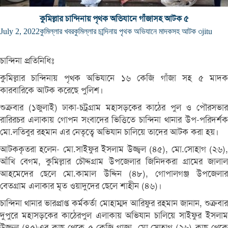
কুমিল্লার চান্দিনায় পৃথক অভিযানে গাঁজাসহ আটক ৫
July 2, 2022
কুমিল্লার খবর
কুমিল্লার চান্দিনায় পৃথক অভিযানে মাদকসহ আটক ৩
jitu
চান্দিনা প্রতিনিধিঃ
কুমিল্লার চান্দিনায় পৃথক অভিযানে ১৬ কেজি গাঁজা সহ ৫ মাদক
কারবারিকে আটক করেছে পুলিশ।
শুক্রবার (১জুলাই) ঢাকা-চট্রগ্রাম মহাসড়কের কাঠের পুল ও পৌরসভার
রারিরচর এলাকায় গোপন সংবাদের ভিত্তিতে চান্দিনা থানার উপ-পরিদর্শক
মো.লতিবুর রহমান এর নেতৃত্বে অভিযান চালিয়ে তাদের আটক করা হয়।
আটককৃতরা হলেন- মো.সাইফুর ইসলাম উজ্জ্বল (৪৫), মো.সোহাগ (২৬),
আঁখি বেগম, কুমিল্লার চৌদ্দগ্রাম উপজেলার জিনিদকরা গ্রামের জালাল
আহমেদের ছেলে মো.কামাল উদ্দিন (৪৮), গোপালগঞ্জ উপজেলার
বেতগ্রাম এলাকার মৃত ওয়াদুদের ছেলে শাহীন (৪৬)।
চান্দিনা থানার ভারপ্রাপ্ত কর্মকর্তা মোহাম্মদ আরিফুর রহমান জানান, শুক্রবার
দুপুরে মহাসড়কের কাঠেরপুল এলাকায় অভিযান চালিয়ে সাইফুর ইসলাম
উজ্জল (৪৫)এর কাছ থেকে ৫ কেজি গাজা, মো.সোহাগ (২৬) কাছ থেকে