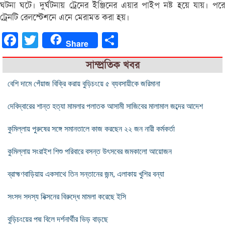
ঘটনা ঘটে। দুর্ঘটনায় ট্রেনের ইঞ্জিনের এয়ার পাইপ নষ্ট হয়ে যায়। পরে
ট্রেনটি রেলস্টেশনে এনে মেরামত করা হয়।
Facebook
Twitter
Share
Share
সাম্প্রতিক খবর
বেশি দামে পেঁয়াজ বিক্রি করায় বুড়িচংয়ে ৫ ব্যবসায়ীকে জরিমানা
দেবিদ্বারের শান্ত হত্যা মামলার পলাতক আসামী সাজিবের মালামাল জব্দের আদেশ
কুমিল্লায় পুরুষের সঙ্গে সমানতালে কাজ করছেন ২২ জন নারী কর্মকর্তা
কুমিল্লায় সংরাইশ শিশু পরিবারে বসন্ত উৎসবের জমকালো আয়োজন
ব্রাহ্মণবাড়িয়ায় একসাথে তিন সন্তানের জন্ম, এলাকায় খুশির বন্যা
সংসদ সদস্য নিক্সনের বিরুদ্ধে মামলা করেছে ইসি
বুড়িচংয়ের পদ্ম বিলে দর্শনার্থীর ভিড় বাড়ছে