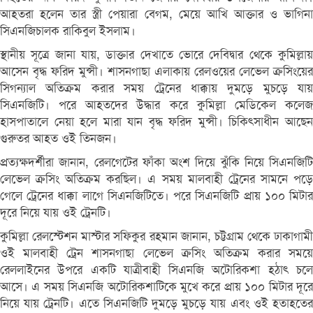
আহতরা হলেন তার স্ত্রী পেয়ারা বেগম, মেয়ে আখি আক্তার ও ভাগিনা
সিএনজিচালক রাকিবুল ইসলাম।
স্থানীয় সূত্রে জানা যায়, ডাক্তার দেখাতে ভোরে দেবিদ্বার থেকে কুমিল্লায়
আসেন বৃদ্ধ ফরিদ মুন্সী। শাসনগাছা এলাকায় রেলওয়ের লেভেল ক্রসিংয়ের
সিগন্যাল অতিক্রম করার সময় ট্রেনের ধাক্কায় দুমড়ে মুচড়ে যায়
সিএনজিটি। পরে আহতদের উদ্ধার করে কুমিল্লা মেডিকেল কলেজ
হাসপাতালে নেয়া হলে মারা যান বৃদ্ধ ফরিদ মুন্সী। চিকিৎসাধীন আছেন
গুরুতর আহত ওই তিনজন।
প্রত্যক্ষদর্শীরা জানান, রেলগেটের ফাঁকা অংশ দিয়ে ঝুঁকি নিয়ে সিএনজিটি
লেভেল ক্রসিং অতিক্রম করছিল। এ সময় মালবাহী ট্রেনের সামনে পড়ে
গেলে ট্রেনের ধাক্কা লাগে সিএনজিটিতে। পরে সিএনজিটি প্রায় ১০০ মিটার
দূরে নিয়ে যায় ওই ট্রেনটি।
কুমিল্লা রেলস্টেশন মাস্টার সফিকুর রহমান জানান, চট্টগ্রাম থেকে ঢাকাগামী
ওই মালবাহী ট্রেন শাসনগাছা লেভেল ক্রসিং অতিক্রম করার সময়ে
রেললাইনের উপরে একটি যাত্রীবাহী সিএনজি অটোরিকশা হঠাৎ চলে
আসে। এ সময় সিএনজি অটোরিকশাটিকে মুখে করে প্রায় ১০০ মিটার দূরে
নিয়ে যায় ট্রেনটি। এতে সিএনজিটি দুমড়ে মুচড়ে যায় এবং ওই হতাহতের