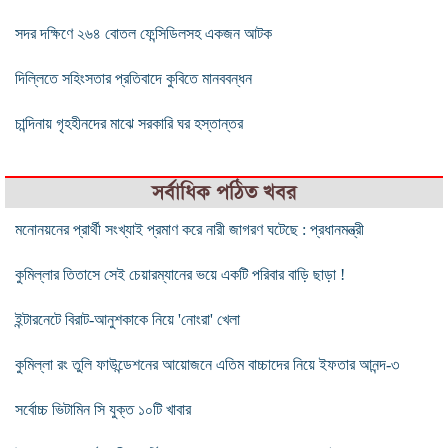
সদর দক্ষিণে ২৬৪ বোতল ফেন্সিডিলসহ একজন আটক
দিল্লিতে সহিংসতার প্রতিবাদে কুবিতে মানববন্ধন
চান্দিনায় গৃহহীনদের মাঝে সরকারি ঘর হস্তান্তর
সর্বাধিক পঠিত খবর
মনোনয়নের প্রার্থী সংখ্যাই প্রমাণ করে নারী জাগরণ ঘটেছে : প্রধানমন্ত্রী
কুমিল্লার তিতাসে সেই চেয়ারম্যানের ভয়ে একটি পরিবার বাড়ি ছাড়া !
ইন্টারনেটে বিরাট-আনুশকাকে নিয়ে 'নোংরা' খেলা
কুমিল্লা রং তুলি ফাউন্ডেশনের আয়োজনে এতিম বাচ্চাদের নিয়ে ইফতার আনন্দ-৩
সর্বোচ্চ ভিটামিন সি যুক্ত ১০টি খাবার