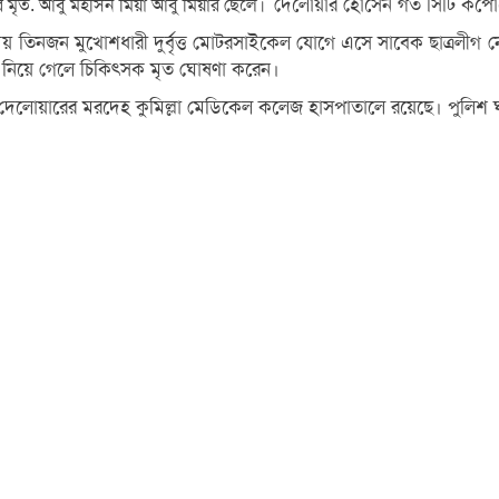
দেলোয়ার হোসেন গত সিটি কর্পোরেশ
র মৃত. আবু মহসিন মিয়া আবু মিয়ার ছেলে।
য় তিনজন মুখোশধারী দুর্বৃত্ত মোটরসাইকেল যোগে এসে সাবেক ছাত্রলীগ 
লে নিয়ে গেলে চিকিৎসক মৃত ঘোষণা করেন।
জানান, দেলোয়ারের মরদেহ কুমিল্লা মেডিকেল কলেজ হাসপাতালে রয়েছে। পুলিশ