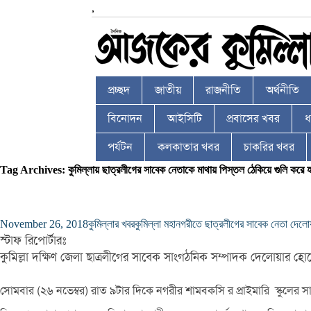
,
প্রচ্ছদ
জাতীয়
রাজনীতি
অর্থনীতি
বিনোদন
আইসিটি
প্রবাসের খবর
ধর
পর্যটন
কলকাতার খবর
চাকরির খবর
Tag Archives: কুমিল্লায় ছাত্রলীগের সাবেক নেতাকে মাথায় পিস্তল ঠেকিয়ে গুলি করে হ
November 26, 2018
কুমিল্লার খবর
কুমিল্লা মহানগরীতে ছাত্রলীগের সাবেক নেতা দেলো
স্টাফ রিপোর্টারঃ
কুমিল্লা দক্ষিণ জেলা ছাত্রলীগের সাবেক সাংগঠনিক সম্পাদক দেলোয়ার হোসে
সোমবার (২৬ নভেম্বর) রাত ৯টার দিকে নগরীর শামবকসি র প্রাইমারি স্কুলের স