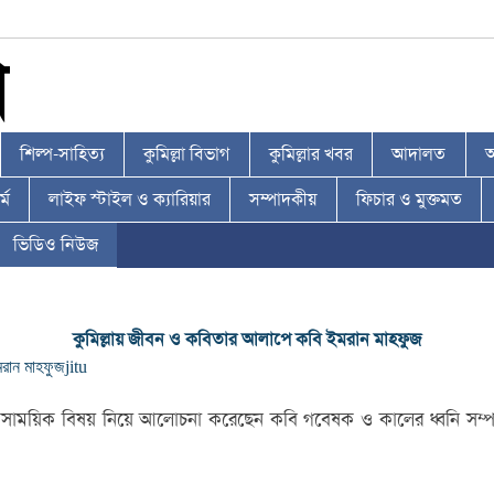
শিল্প-সাহিত্য
কুমিল্লা বিভাগ
কুমিল্লার খবর
আদালত
আ
্ম
লাইফ স্টাইল ও ক্যারিয়ার
সম্পাদকীয়
ফিচার ও মুক্তমত
ভিডিও নিউজ
কুমিল্লায় জীবন ও কবিতার আলাপে কবি ইমরান মাহফুজ
রান মাহফুজ
jitu
সাময়িক বিষয় নিয়ে আলোচনা করেছেন কবি গবেষক ও কালের ধ্বনি সম্পাদক 