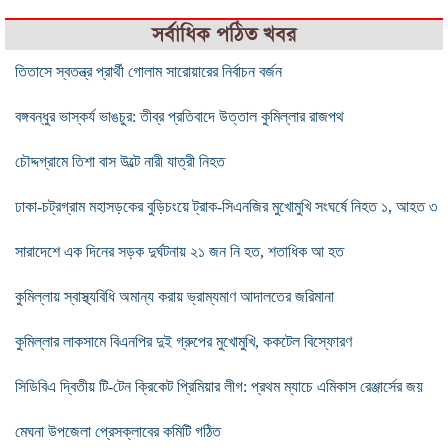
সর্বাধিক পঠিত খবর
তিতাসে স্বতন্ত্র প্রার্থী গোলাম সারোয়ারের নির্বাচন বর্জন
বঙ্গবন্ধুর ভাস্কর্য ভাঙচুর: তীব্র প্রতিবাদে উত্তাল কুমিল্লার রাজপথ
চৌদ্দগ্রামে তিশা বাস উল্টে নারী যাত্রী নিহত
ঢাকা-চট্রগ্রাম মহাসড়কের বুড়িচংয়ে ট্রাক-সিএনজির মুখোমুখি সংঘর্ষে নিহত ১, আহত ৩
সারাদেশে এক দিনের সড়ক দুর্ঘটনায় ২১ জন নি হত, শতাধিক আ হত
কুমিল্লায় স্বাস্থ্যবিধি অমান্য করায় ভ্রাম্যমাণ আদালতের জরিমানা
কুমিল্লার লাকসামে বিএনপির দুই গ্রুপের মুখোমুখি, ককটেল বিস্ফোরণ
সিডিবিএ দ্বিতীয় টি-টেন ক্রিকেট প্রিমিয়ার লীগ: প্রথম ম্যাচে এমিকাস রেঞ্জার্সের জয়
মেঘনা উপজেলা প্রেসক্লাবের কমিটি গঠিত