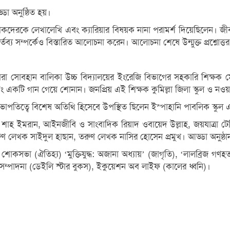
ডা অনুষ্ঠিত হয়।
দেরকে লেখালেখি এবং ক্যারিয়ার বিষয়ক নানা পরামর্শ দিয়েছিলেন। জীবনে
্তব্য সম্পর্কেও বিস্তারিত আলোচনা করেন। আলোচনা শেষে উন্মুক্ত প্রশ্নোত্
া সোবহান বালিকা উচ্চ বিদ্যালয়ের ইংরেজি বিভাগের সহকারি শিক্ষক মো
 একটি গান গেয়ে শোনান। জনপ্রিয় এই শিক্ষক কুমিল্লা জিলা স্কুল ও নওয়াব
তিত্বে বিশেষ অতিথি হিসেবে উপস্থিত ছিলেন ইস্পাহানি পাবলিক স্কুল 
শাহ ইমরান, আইনজীবি ও সাংবাদিক রিয়াদ ওবায়েদ উল্লাহ, জয়যাত্রা টেল
া, তরুণ লেখক সাইদুল হাছান, তরুণ লেখক নাসির হোসেন প্রমুখ। আড্ডা অন
ী শোকসভা (ঐতিহ্য) ‘মুক্তিযুদ্ধ: অজানা অধ্যায়’ (জাগৃতি), ‘লালব্রিজ গণহ
 সম্পাদনা (ডেইলি স্টার বুকস), ইকুয়েশন অব লাইফ (কালের ধ্বনি)।