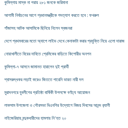
কুমিল্লায় মাস্ক না পরায় ২৮১ জনকে জরিমানা
আগামী নির্বাচনের আগে প্রধানমন্ত্রীকে পদত্যাগ করতে হবে : ফখরুল
গাঁজাসহ আটক আসামিকে ছিনিয়ে নিলেন স্বজনরা
দেশে প্রথমবারের মতো অ্যাপে লাইভ দেখে কেনাকাটা করার প্রযুক্তি নিয়ে এলো দারাজ
নোয়াখালীতে বিয়ের দাবিতে প্রেমিকের বাড়িতে কিশোরীর অনশন
কুমিল্লা-৭ আসনে জামানত হারালেন দুই প্রার্থী
শ্বাসরুদ্ধকর লড়াই করেও জিততে পারেনি ভারত নারী দল
মুরাদনগরে যুবলীগের প্রতিষ্ঠা বার্ষিকী উপলক্ষে বর্ণাঢ্য আয়োজন
লাকসাম উপজেলা ও পৌরসভা বিএনপির উদ্যোগে বিজয় দিবসের আনন্দ র‌্যালী
নাইজেরিয়ায় বন্দুকধারীদের হামলায় নি’হত ২০