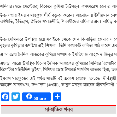
শনিবার (২৮ে সেপ্টেম্বর) বিকেলে কুমিল্লা টাউনহল কনফারেন্স হলে এ আড্
উক্ত সভায় ইমরান মাহফুজ দীর্ঘ বক্তৃতা করেন। আলোচনায় উদীয়মান লেখক
অর্থনীতি, ইতিহাস, ঐতিহ্য সমাজনীতি,শিক্ষার্থীদের অধিকার এবং দায়িত্ব-কর
উক্ত সেমিনারে উপস্থিত হয়ে সবাইকে চমকে দেন বি-বাড়িয়া জেলার সাবের
বৃহত্তর কুমিল্লার জনপ্রিয় এই শিক্ষক। তিনি কয়েকটি কবিতা পাঠ করেন এবং
এ আড্ডায় দৈনিক আজকের কুমিল্লা সম্পাদক ইমতিয়াজ আহমেদ জিতুর সভাপ
এছাড়া আরো উপস্থিত ছিলেন দৈনিক আজকের কুমিল্লার সিনিয়র রিপোর্টার 
রিপোর্টার মহিউদ্দিন ভূইয়া, সিনিয়র ডেস্ক ইনচার্জ নাসরিন আক্তার হির
ইমরান মাহফুজের এই পর্যন্ত সাতটি বই প্রকাশ হয়েছে। তন্মদ্ধে ‘দীর্ঘস্থায়
আহমদ স্মারকগ্রন্থ, সম্পাদনা (প্রথমা), আবুল মনসুর আহমদ জীবনশিল্পী,
Facebook
Twitter
Share
Share
সাম্প্রতিক খবর