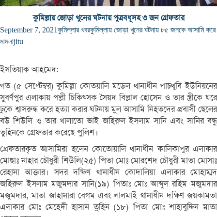
কুমিল্লায় জোড়া খুনের ঘটনায় পুত্রবধূসহ ৩ জন গ্রেফতার
September 7, 2021
কুমিল্লার খবর
কুমিল্লায় জোড়া খুনের ঘটনায় ৮৫ জনকে আসামি করে
মামলা
jitu
ইসতিয়াক আহমেদ:
গত (৫ সেপ্টেম্বর) কুমিল্লা কোতয়ালি মডেল থানাধীন পাচথুবি ইউনিয়নের
সুবর্ণপুর এলাকায় পল্লী চিকিৎসক সৈয়দ বিল্লাল হোসেন ও তার স্ত্রীকে ঘরে
ঢুকে শ্বাসরুদ্ধ করে হত্যা করার ঘটনায় মুল আসামি নিহতদের প্রবাসী ছেলের
বউ শিউলি ও তার খালাতো ভাই জহিরুল ইসলাম সানি এবং সানির বন্ধু
তুহিনকে গ্রেফতার করেছে পুলিশ।
গ্রেফতারকৃত আসামিরা হলেন কোতোয়ালি থানাধীন কালিকাপুর এলাকার
মোছাঃ নাহার চৌধুরী শিউলি(২৫) পিতা মোঃ মোরশেদ চৌধুরী মাতা মোসাঃ
রেহানা আক্তার। সদর দক্ষিণ থানাধীন কোদালিয়া এলাকার মোহাম্মদ
জহিরুল ইসলাম মজুমদার সানি(১৯) পিতাঃ মোঃ আব্দুল রহিম মজুমদার
মজুমদার, মাতা জাহানারা বেগম এবং লালমাই থানাধীন দক্ষিণ জয়কামতা
এলাকার মোঃ মেহেদী হাসান তুহিন (১৮) পিতা মোঃ শাহাবুদ্দিন মাতা