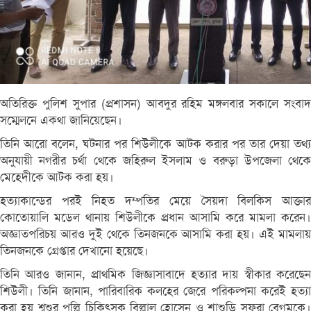
অতিরিক্ত পুলিশ সুপার (প্রশাসন) আবদুর রহিম মঙ্গলবার সকালে সংবাদ
সম্মেলনে একথা জানিয়েছেন।
তিনি আরো বলেন, ঘটনার পর শিউলীকে আটক করার পর তার দেয়া তথ্য
অনুযায়ী নগরীর চর্থা থেকে জহিরুল ইসলাম ও বরুড়া উপজেলা থেকে
মেহেদীকে আটক করা হয়।
হত্যাকান্ডের পরই নিহত দম্পতির মেয়ে সৈয়দা বিলকিস আক্তার
কোতোয়ালি মডেল থানায় শিউলীকে প্রধান আসামি করে মামলা করেন।
অজ্ঞাতপরিচয় আরও দুই থেকে তিনজনকে আসামি করা হয়। এই মামলায়
তিনজনকে গ্রেপ্তার দেখানো হয়েছে।
তিনি আরও জানান, প্রাথমিক জিজ্ঞাসাবাদে হত্যার দায় স্বীকার করেছেন
শিউলী। তিনি জানান, পারিবারিক কলহের জেরে পরিকল্পনা করেই হত্যা
করা হয় শ্বশুর পল্লি চিকিৎসক বিল্লাল হোসেন ও শাশুড়ি সফুরা বেগমকে।