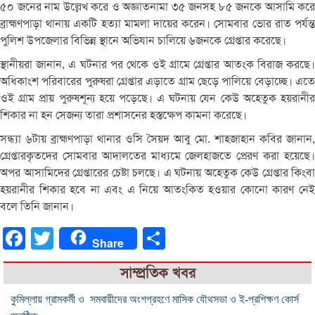
৫০ জনের নাম উল্লেখ করে ও অজ্ঞাতনামা ৩৫ জনসহ ৮৫ জনকে আসামি করে
ব্রাহ্মণপাড়া থানায় একটি হত্যা মামলা দায়ের করেন। সোমবার ভোর রাত পর্যন্ত
পুলিশ উপজেলার বিভিন্ন স্থানে অভিযান চালিয়ে ৬জনকে গ্রেপ্তার করেছে।
স্থানীয়রা জানান, এ ঘটনার পর থেকে ওই গ্রামে গ্রেপ্তার আতংক বিরাজ করছে।
অধিকাংশ পরিবারের পুরুষরা গ্রেপ্তার এড়াতে গ্রাম ছেড়ে পালিয়ে বেড়াচ্ছে। এতে
ওই গ্রাম প্রায় পুরুষশূন্য হয়ে পড়েছে। এ ঘটনায় যেন কেউ অহেতুক হয়রানীর
শিকার না হন সেজন্য তারা প্রশাসনের হস্তক্ষেপ কামনা করেছে।
সন্ধ্যা ৬টায় ব্রাহ্মণপাড়া থানার ওসি সৈয়দ আবু মো. শাহজাহান কবির জানান,
গ্রেপ্তারকৃতদের সোমবার আদালতের মাধ্যমে জেলহাজতে প্রেরণ করা হয়েছে।
অপর আসামিদের গ্রেপ্তারের চেষ্টা চলছে। এ ঘটনায় অহেতুক কেউ গ্রেপ্তার কিংবা
হয়রানীর শিকার হবে না এবং এ নিয়ে আতংকিত হওয়ার কোনো কারণ নেই
বলে তিনি জানান।
Facebook
Twitter
Share
Share
সাম্প্রতিক খবর
কুমিল্লায় গ্রামকর্মী ও সমবায়ীদের অংশগ্রহণে মাসিক যৌথসভা ও ই-প্রশিক্ষণ কোর্স