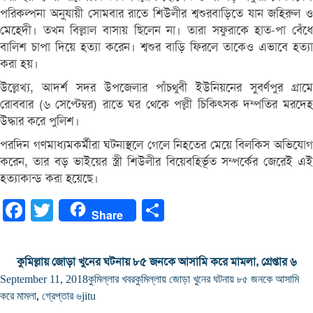
পরিকল্পনা অনুযায়ী সোমবার রাতে শিউলীর শ্বশুরবাড়িতে যান জহিরুল ও
মেহেদী। তখন বিল্লাল বাসায় ছিলেন না। তারা সফুরাকে হাত-পা বেঁধে
বালিশ চাপা দিয়ে হত্যা করেন। শ্বশুর বাড়ি ফিরলে তাকেও এভাবে হত্যা
করা হয়।
উল্লেখ্য, আদর্শ সদর উপজেলার পাঁচথুবী ইউনিয়নের সুবর্ণপুর গ্রামে
রোববার (৬ সেপ্টেম্বর) রাতে ঘর থেকে পল্লী চিকিৎসক দম্পতির মরদেহ
উদ্ধার করে পুলিশ।
পরদিন গণমাধ্যমকর্মীরা ঘটনাস্থলে গেলে নিহতের মেয়ে বিলকিস অভিযোগ
করেন, তার বড় ভাইয়ের স্ত্রী শিউলীর বিয়েবহির্ভূত সম্পর্কের জেরেই এই
হত্যাকান্ড করা হয়েছে।
Facebook
Twitter
Share
Share
কুমিল্লায় জোড়া খুনের ঘটনায় ৮৫ জনকে আসামি করে মামলা, গ্রেপ্তার ৬
September 11, 2018
কুমিল্লার খবর
কুমিল্লায় জোড়া খুনের ঘটনায় ৮৫ জনকে আসামি
করে মামলা
,
গ্রেপ্তার ৬
jitu