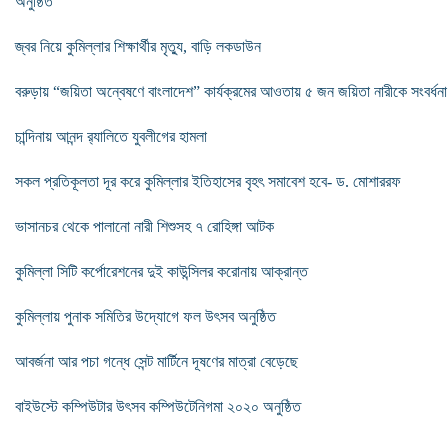
অনুষ্ঠিত
জ্বর নিয়ে কুমিল্লার শিক্ষার্থীর মৃত্যু, বাড়ি লকডাউন
বরুড়ায় “জয়িতা অন্বেষণে বাংলাদেশ” কার্যক্রমের আওতায় ৫ জন জয়িতা নারীকে সংবর্ধনা
চান্দিনায় আনন্দ ‌র‌্যালিতে যুবলীগের হামলা
সকল প্রতিকূলতা দূর করে কুমিল্লার ইতিহাসের বৃহৎ সমাবেশ হবে- ড. মোশাররফ
ভাসানচর থেকে পালানো নারী শিশুসহ ৭ রোহিঙ্গা আটক
কুমিল্লা সিটি কর্পোরেশনের দুই কাউন্সিলর করোনায় আক্রান্ত
কুমিল্লায় পুনাক সমিতির উদ্যোগে ফল উৎসব অনুষ্ঠিত
আবর্জনা আর পচা গন্ধে সেন্ট মার্টিনে দূষণের মাত্রা বেড়েছে
বাইউস্টে কম্পিউটার উৎসব কম্পিউটেনিগমা ২০২০ অনুষ্ঠিত