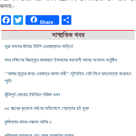
জানায়।
Facebook
Twitter
Share
Share
সাম্প্রতিক খবর
ভুয়া সনদের ঘটনায় ইউপি চেয়ারম্যানও জড়িত!
সদর দক্ষিণের বিজয়পুরে জামায়াত ইসলামের সহযোগী সদস্য সম্মেলন অনুষ্ঠিত
‘‘আমার মৃত্যুর জন্য একমাত্র আলম দায়ী’’-সুইসাইড নোট লিখে আত্নহত্যা করেছেন
স্মৃতি
ঝুঁকিপূর্ন মেঘনায় ইউনিয়ন পরিষদ ভবন
৬৫ বছরের বৃদ্ধাকে ধর্ষণের অভিযোগে গ্রেপ্তার দুই যুবক
কুমিল্লায় মাদক-গরুসহ আটক ৫
কুমিল্লার মহাসড়ক যেন খোলা আবর্জনার ভাগাড়