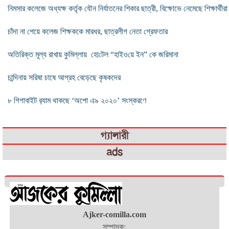
নিমসার কলেজে অধ্যক্ষ কর্তৃক যৌন নির্যাতনের শিকার ছাত্রী, বিক্ষোভে নেমেছে শিক্ষার্থীরা
চাঁদা না পেয়ে কলেজ শিক্ষককে মারধর, ছাত্রলীগ নেতা গ্রেফতার
অতিরিক্ত মূল্য রাখায় কুমিল্লায় ‌হো‌টেল “হাইও‌য়ে ইন‌” কে জরিমানা
চান্দিনায় সরিষা চাষে আগ্রহ বেড়েছে কৃষকদের
৮ গিগাবাইট র‌্যাম থাকছে ‘অপো এ৯ ২০২০’ সংস্করণে
গ্যালারী
ads
Ajker-comilla.com
সম্পাদক: