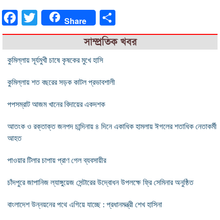
Facebook
Twitter
Share
Share
সাম্প্রতিক খবর
কুমিল্লায় সূর্যমুখী চাষে কৃষকের মুখে হাসি
কুমিল্লায় শত বছরের সড়ক কাটল প্রভাবশালী
পপসম্রাট আজম খানের বিদায়ের একদশক
আতংক ও রক্তাক্ত জনপদ চান্দিনায় ৪ দিনে একাধিক হামলায় ঈগলের শতাধিক নেতাকর্মী
আহত
পাওয়ার টিলার চাপায় প্রাণ গেল ব্যবসায়ীর
চাঁদপুরে জাপানিজ ল্যাঙ্গুয়েজ সেন্টারের উদ্বোধন উপলক্ষে ফ্রি সেমিনার অনুষ্ঠিত
বাংলাদেশ উন্নয়নের পথে এগিয়ে যাচ্ছে : প্রধানমন্ত্রী শেখ হাসিনা