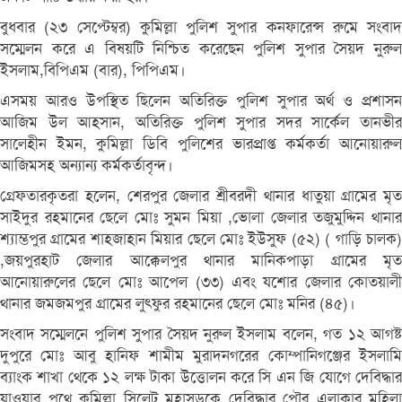
বুধবার (২৩ সেপ্টেম্বর) কুমিল্লা পুলিশ সুপার কনফারেন্স রুমে সংবাদ
সম্মেলন করে এ বিষয়টি নিশ্চিত করেছেন পুলিশ সুপার সৈয়দ নুরুল
ইসলাম,বিপিএম (বার), পিপিএম।
এসময় আরও উপস্থিত ছিলেন অতিরিক্ত পুলিশ সুপার অর্থ ও প্রশাসন
আজিম উল আহসান, অতিরিক্ত পুলিশ সুপার সদর সার্কেল তানভীর
সালেহীন ইমন, কুমিল্লা ডিবি পুলিশের ভারপ্রাপ্ত কর্মকর্তা আনোয়ারুল
আজিমসহ অন্যান্য কর্মকর্তাবৃন্দ।
গ্রেফতারকৃতরা হলেন, শেরপুর জেলার শ্রীবরদী থানার ধাতুয়া গ্রামের মৃত
সাইদুর রহমানের ছেলে মোঃ সুমন মিয়া ,ভোলা জেলার তজুমুদ্দিন থানার
শ্যাম্ভপুর গ্রামের শাহজাহান মিয়ার ছেলে মোঃ ইউসুফ (৫২) ( গাড়ি চালক)
,জয়পুরহাট জেলার আক্কেলপুর থানার মানিকপাড়া গ্রামের মৃত
আনোয়ারুলের ছেলে মোঃ আপেল (৩৩) এবং যশোর জেলার কোতয়ালী
থানার জমজমপুর গ্রামের লুৎফুর রহমানের ছেলে মোঃ মনির (৪৫)।
সংবাদ সম্মেলনে পুলিশ সুপার সৈয়দ নুরুল ইসলাম বলেন, গত ১২ আগষ্ট
দুপুরে মোঃ আবু হানিফ শামীম মুরাদনগরের কোম্পানিগঞ্জের ইসলামি
ব্যাংক শাখা থেকে ১২ লক্ষ টাকা উত্তোলন করে সি এন জি যোগে দেবিদ্ধার
যাওয়ার পথে কুমিল্লা সিলেট মহাসড়কে দেবিদ্ধার পৌর এলাকার মহিলা