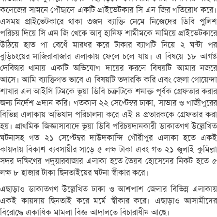
কলেজের সামনে পৌছালে একটি প্রাইভেটকার সি এন জির গতিরোধ করে।
এসময় প্রাইভেটকারে থাকা ৩জন ব্যাক্তি নেমে নিজেদের ডিবি পুলিশ
পরিচয় দিয়ে সি এন জি থেকে আবু হানিফ শামীমকে নামিয়ে প্রাইভেটকারে
উঠিয়ে হাত পা বেধেঁ মারধর করে টাকার ব্যাগটি নিয়ে ২ ঘন্টা পর
বুড়িচংয়ের নাজিরাবাজার এলাকায় ফেলে চলে যায়। এ বিষয়ে ১৮ আগষ্ট
দেবিদ্বার থানায় একটি অভিযোগ দায়ের করলে বিষয়টি আমার নজরে
আসে। আমি ব্যাক্তিগত ভাবে এ বিষয়টি তদারকি করি এবং জেলা গোয়েন্দা
শাখার এল আইসি টিমকে ভূয়া ডিবি চক্রটিকে শনাক্ত পূর্বক গ্রেফতার করার
জন্য নির্দেশ প্রদান করি। গতকাল ২২ সেপ্টেম্বর ঢাকা, সাভার ও গাজীপুরের
বিভিন্ন এলাকায় অভিযান পরিচালনা করে এই ৪ প্রতারককে গ্রেফতার করা
হয়। প্রাথমিক জিজ্ঞাসাবাদে ভূয়া ডিবি পরিচয়দানকারী ডাকাতগণ উল্লেখিত
ঘটনাসহ গত ২১ সেপ্টেম্বর দাউদকান্দি গৌরীপুর এলাকা হতে একই
কায়দায় বিকাশ ব্যবসায়ীর সাড়ে ৫ লক্ষ টাকা এবং গত ২১ জুলাই কুমিল্লা
সদর দক্ষিণের পদুয়ারবাজার এলাকা হতে তৈয়ব হোসেনের নিকট হতে ৫
লক্ষ ৮ হাজার টাকা ছিনতাইয়ের ঘটনা স্বীকার করে।
এছাড়াও ডাকাতগণ উল্লেখিত ঢাকা ও আশপাশ জেলার বিভিন্ন এলাকায়
একই কায়দায় ছিনতাই করে মর্মে স্বীকার করে। এছাড়াও আসামীদের
বিরোদ্ধে একাধিক মামলা বিজ্ঞ আদালতে বিচারাধীন আছে।