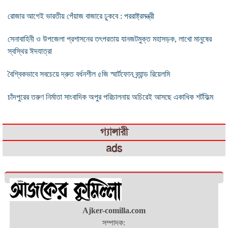
রোজার আগেই ভারতীয় পেঁয়াজ বাজারে ঢুকবে : পররাষ্ট্রমন্ত্রী
সেনাবাহিনী ও উপজেলা প্রশাসনের তৎপরতায় যানজটমুক্ত মহাসড়ক, লাখো মানুষের
স্বস্থির ঈদযাত্রা
বৈশ্বিকভাবে সবচেয়ে দ্রুত বর্ধনশীল ৫জি স্মার্টফোন ব্র্যান্ড রিয়েলমি
চাঁদপুরের তরুণ নির্মাতা সাংবাদিক অপুর পরিচালনায় অচিরেই আসছে একাধিক শর্টফিল্ম
গ্যালারী
ads
Ajker-comilla.com
সম্পাদক: