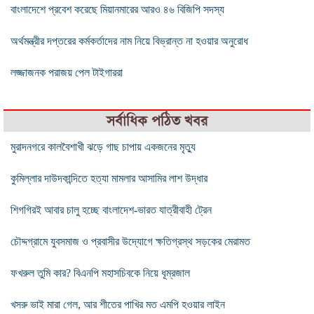
বাংলাদেশে প্রবেশ করেছে মিয়ানমারের আরও ৪৬ বিজিপি সদস্য
অর্থমন্ত্রীর দপ্তরের কর্মকর্তাদের নাম নিয়ে বিভ্রান্ত না হওয়ার অনুরোধ
লজ্জাজনক পরাজয় পেল টাইগাররা
সর্বাধিক পঠিত খবর
মুরাদনগরে কালবৈশাখী ঝড়ে গাছ চাপায় একজনের মৃত্যু
কুমিল্লার দাউদকান্দিতে হত্যা মামলার আসামির লাশ উদ্ধার
শিগগিরই আবার চালু হচ্ছে বাংলাদেশ-ভারত যাত্রীবাহী ট্রেন
চৌদ্দগ্রামে যুবসমাজ ও প্রবাসীর উদ্যোগে ক্ষতিগ্রস্থ সড়কের মেরামত
ফখরুল তুমি কার? বিএনপি মহাসচিবকে নিয়ে ধূম্রজাল
খসরু ভাই মারা গেল, আর শীতের পাখির মত এমপি হওয়ার লাইন