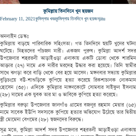
কুমিল্লায় তিনদিনে খুন ছয়জন
February 11, 2021
কুমিল্লার খবর
কুমিল্লায় তিনদিনে খুন ছয়জন
jitu
অনলাইন ডেস্কঃ
কুমিল্লায় বাড়ছে পারিবারিক সহিংসতা। গত তিনদিনে ছয়টি খুনের ঘটনা
ঘটেছে। নিহতদের পাঁচজন নারী। একজন পুরুষ। কুমিল্লা আদর্শ সদর
উপজেলার শহরতলী আড়াইওড়া এলাকায় একটি ডোবা থেকে শারমিন
আক্তার (২৭) নামে এক নারীর মরদেহ উদ্ধার করা হয়েছে। তিনি স্বামীর
সাথে ঝগড়া করে বাড়ি থেকে বের হয়ে আসেন। মঙ্গলবার সন্ধ্যায় কুমিল্লার
বুড়িচংয়ে বউ-শাশুড়িকে কুপিয়ে হত্যা করেছে রিকশাচালক লোকমান
হোসেন (৩৫)। এদিকে কুমিল্লার নাঙ্গলকোটে সোমবার সাইফুল ইসলাম
(২৮) নামের এক যুবক তার মা ও ভাবিকে কুপিয়ে হত্যা করেছে।
কুমিল্লার বরুড়া উপজেলার জালগাঁও গ্রামের বজলুর রহমান মেম্বার (৬৫)
নামে সাবেক ইউপি সদস্যকে কুপিয়ে হত্যার অভিযোগ উঠেছে তার দ্বিতীয়
স্ত্রী মোমেনা বেগমের (২৮) স্বজনদের বিরুদ্ধে।
সূত্র মতে, কুমিল্লা আদর্শ সদর উপজেলার শহরতলী আড়াইওড়া এলাকায়