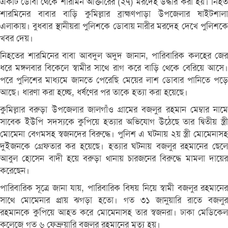
একটি ডোবা থেকে শারমিন আক্তারের (২৭) মরদেহ উদ্ধার করা হয়। নিহত
শারমিনের বাবার বাড়ি কুমিল্লার ব্রাহ্মণপাড়া উপজেলার ষাইটশালা
এলাকায়। বুধবার স্থানীয়রা পুলিশকে ডোবায় নারীর মরদেহ দেখে পুলিশকে
খবর দেয়।
নিহতের শারমিনের বাবা আবদুল অদুদ জানান, পারিবারিক কলহের জের
ধরে মঙ্গলবার বিকেলে স্বামীর সাথে রাগ করে বাড়ি থেকে বেরিয়ে আসে।
পরে পুলিশের মাধ্যমে জানতে পেরেছি মেয়ের লাশ ডোবার পানিতে পড়ে
আছে। ধারণা করা হচ্ছে, ধর্ষণের পর তাকে হত্যা করা হয়েছে।
কুমিল্লার বরুড়া উপজেলার জালগাঁও গ্রামের বজলুর রহমান মেম্বার নামে
সাবেক ইউপি সদস্যকে কুপিয়ে হত্যার অভিযোগ উঠেছে তার দ্বিতীয় স্ত্রী
মোমেনা বেগমসহ স্বজনদের বিরুদ্ধে। পুলিশ এ ঘটনায় ২য় স্ত্রী মোমেনাসহ
দুইজনকে গ্রেফতার কর হয়েছে। হত্যার ঘটনায় বজলুর রহমানের ছেলে
আবুল হোসেন বাদী হয়ে বরুড়া থানায় চারজনের বিরুদ্ধে মামলা দায়ের
করেছেন।
পারিবারিক সূত্রে জানা যায়, পারিবারিক বিষয় নিয়ে স্বামী বজলুর রহমানের
সাথে মোমেনার প্রায় ঝগড়া হতো। গত ৩১ জানুয়ারি রাতে বজলুর
রহমানকে কুপিয়ে আহত করে মোমেনাসহ তার স্বজনরা। ঢাকা মেডিকেল
কলেজে গত ৬ ফেব্রুয়ারি বজলুর রহমানের মৃত্যু হয়।