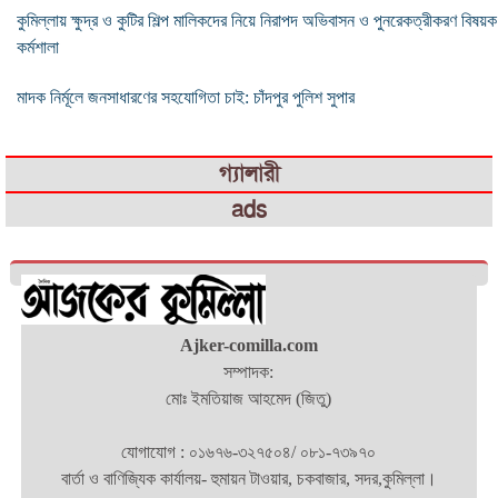
কুমিল্লায় ক্ষুদ্র ও কুটির শিল্প মালিকদের নিয়ে নিরাপদ অভিবাসন ও পুনরেকত্রীকরণ বিষয়ক
কর্মশালা
মাদক নির্মূলে জনসাধারণের সহযোগিতা চাই: চাঁদপুর পুলিশ সুপার
গ্যালারী
ads
Ajker-comilla.com
সম্পাদক:
মোঃ ইমতিয়াজ আহমেদ (জিতু)
যোগাযোগ : ০১৬৭৬-৩২৭৫০৪/ ০৮১-৭৩৯৭০
বার্তা ও বাণিজ্যিক কার্যালয়- হুমায়ন টাওয়ার, চকবাজার, সদর,কুমিল্লা।