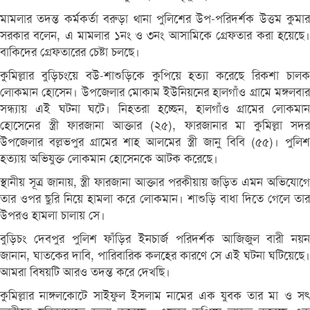
মামলার তদন্ত কর্মকর্তা বরুড়া থানা পুলিশের উপ-পরিদর্শক উত্তম কুমার
সরকার বলেন, এ মামলার ১নং ও ৩নং আসামিকে গ্রেফতার করা হয়েছে।
বাকিদের গ্রেফতারের চেষ্টা চলছে।
কুমিল্লার বুড়িচংয়ে বউ-শাশুড়িকে কুপিয়ে হত্যা করেছে রিকশা চালক
লোকমান হোসেন। উপজেলার মোকাম ইউনিয়নের হালগাঁও গ্রামে মঙ্গলবার
সন্ধ্যায় এই ঘটনা ঘটে। নিহতরা হচ্ছেন, হালগাঁও গ্রামের লোকমান
হোসেনের স্ত্রী ফারজানা আক্তার (২৫), ফারজানার মা কুমিল্লা সদর
উপজেলার বল্লভপুর গ্রামের শাহ আলমের স্ত্রী জানু বিবি (৫৫)। পুলিশ
হত্যায় অভিযুক্ত লোকমান হোসেনকে আটক করেছে।
স্থানীয় সূত্র জানায়, স্ত্রী ফারজানা আক্তার পরকীয়ায় জড়িত এমন অভিযোগে
তার ওপর ছুরি নিয়ে হামলা করে লোকমান। শাশুড়ি বাধা দিতে গেলে তার
উপরও হামলা চালায় সে।
বুড়িচং দেবপুর পুলিশ ফাঁড়ির ইনচার্জ পরিদর্শক আজিজুল বারী নয়ন
জানান, ঘাতকের দাবি, পারিবারিক কলহের কারণে সে এই ঘটনা ঘটিয়েছে।
আমরা বিষয়টি আরও তদন্ত করে দেখছি।
কুমিল্লার নাঙ্গলকোটে সাইফুল ইসলাম নামের এক যুবক তার মা ও সৎ