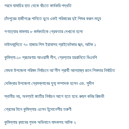
গরমে ঘামাচির হাত থেকে বাঁচতে কার্যকরি পদ্ধতি
চাঁদপুরের হাজীগঞ্জে পানিতে ডুবে একই পরিবারের দুই শিশুর করুন মত্যু
গণহত্যার মামলায় ৮ কর্মকর্তাকে গ্রেফতার দেখানো হলো
দাউদকান্দিতে ৭০ হাজার পিস ইয়াবাসহ প্রাইভেটকার জব্দ, আটক ১
কুমিল্লা-১০ প্রচারণায় আওয়ামী লীগ, গ্রেপ্তার হয়রানিতে বিএনপি
মেঘনা উপজেলা পরিষদ নির্বাচনে আ’লীগ প্রার্থী আলহাজ্ব রতন শিকদার নির্বাচিত
দেবিদ্বার উপজেলা প্রেসক্লাবের যুগ্ম সম্পাদক হলেন এড. সুদীপ
স্থানীয় নয়, অবশ্যই জাতীয় নির্বাচন আগে হতে হবে: রুহুল কবির রিজভী
প্রেমের টানে কুমিল্লায় এলেন ইন্দোনেশীয় তরুণী
কুমিল্লায় র‌্যাবের পৃথক অভিযানে মাদকসহ আটক ২