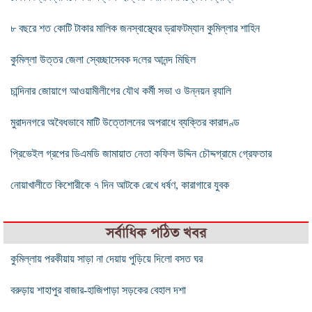
৮ বছরে শত কোটি টাকার মালিক জনস্বাস্থ্যের ড্রাফটম্যান কুমিল্লার শাহিন
কুমিল্লা উত্তর জেলা স্বেচ্ছাসেবক দ‌লের আনন্দ মি‌ছিল
চান্দিনার জোয়াগে আওয়ামীলীগের যৌথ কর্মী সভা ও উন্নয়ন র‌্যালি
মুরাদনগরে অবৈধভাবে মাটি উত্তোলনের অপরাধে ব্যক্তির কারাদণ্ড
প্রিভেইল গ্রপের ডিএমডি জামায়াত নেতা কফিল উদ্দিন চৌদ্দগ্রামে গ্রেফতার
নোয়াখালীতে কিশোরীকে ৭ দিন আটকে রেখে ধর্ষণ, কারাগারে যুবক
সর্বাধিক পঠিত খবর
কুমিল্লায় পরকীয়ায় সাড়া না দেয়ায় পুড়িয়ে দিলো বসত ঘর
বরুড়ায় শাহাপুর বাজার-হাজিপাড়া সড়কের বেহাল দশা