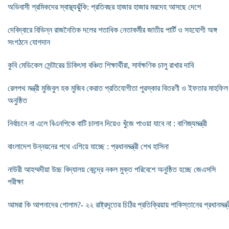
অভিবাসী শ্রমিকদের স্বাস্থ্যঝুঁকি: প্রতিবছর হাজার হাজার মরদেহ আসছে দেশে
দেবিদ্বারে বিভিন্ন রাজনৈতিক দলের শতাধিক নেতাকর্মীর জাতীয় পার্টি ও সহযোগী অঙ্গ
সংগঠনে যোগদান
কুবি মেডিকেল সেন্টারের চিকিৎসা বঞ্চিত শিক্ষার্থীরা, সার্বক্ষণিক চালু রাখার দাবি
রেলপথ মন্ত্রী মুজিবুল হক মুজিব কেরাত প্রতিযোগীতা পুরস্কার বিতরণী ও ইফতার মাহফিল
অনুষ্ঠিত
নির্বাচনে না এলে বিএনপিকে বাটি চালান দিয়েও খুঁজে পাওয়া যাবে না : বাণিজ্যমন্ত্রী
বাংলাদেশ উন্নয়নের পথে এগিয়ে যাচ্ছে : প্রধানমন্ত্রী শেখ হাসিনা
নাউরী আহম্মদীয়া উচ্চ বিদ্যালয় কেন্দ্রে নকল মুক্ত পরিবেশে অনুষ্ঠিত হচ্ছে জেএসসি
পরীক্ষা
আমরা কি আপনাদের গোলাম?- ২২ রাষ্ট্রদূতের চিঠির প্রতিক্রিয়ায় পাকিস্তানের প্রধানমন্ত্র