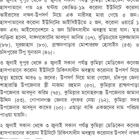
৪ জুলাই দুপুর থেকে ৫ জুলাই সকাল পর্যন্ত কুমিল্লা মেডিকেল কলেজ
হাসপাতালে গত ২৪ ঘন্টায় কোভিড-১৯ করোনা ইউনিটে করোনা
ভাইরাসের লক্ষণ-উপসর্গ নিয়ে এক নারীসহ মারা গেছে ৫ জন।
হাসপাতালের করোনা ইউনিটের আইসিইউতে ২ জন, করোনা ওয়ার্ডে ১
জন এবং আইসোলেশনে ২ জন চিকিৎসাধীন অবস্থায় মারা যান। মৃত
ব্যক্তিরা হলেন, নাঙ্গলকোটের আবদুল আলিম (৬৭), বুড়িচংয়ের নুরুজ্জামান
(৮৮), নুরজাহান (৮০), ব্রাহ্মনপাড়ার মোশাররফ হোসাইন (৫৩) ও
চাঁদপুরের টিপু সুলতান (৪৬)।
৩ জুলাই দুপুর থেকে ৪ জুলাই সকাল পর্যন্ত কুমিল্লা মেডিকেল কলেজ
হাসপাতালে করোনা ইউনিটে চিকিৎসাধীন অবস্থায় করোনার উপসর্গ নিয়ে
মৃত্যু হয়েছে আরও ৬ জনের। উপসর্গ নিয়ে মারা গেছেন, চাঁদপুর জেলা
শাহারাস্তি উপজেলার স্ত্রী নাজমা রহমান (৫০), কুমিল্লার ব্রাহ্মণপাড়া
উপজেলার আবদুল করিম (৭৫), কুমিল্লার মনোহরগঞ্জ উপজেলার জামাল
উদ্দিন (৫৩), গোপালগঞ্জ জেলার লুৎফর নেছা (৬২), কুমিল্লা সদর
উপজেলার আবদুল কাদের (৬০)। এছাড়া বাকি একজনের নাম পরিচয়
পাওয়া যায়নি।
২ জুলাই সকাল থেকে ৩ জুলাই সকাল পর্যন্ত কুমিল্লা মেডিকেল কলেজ
হাসপাতালের করোনা ইউনিটে চিকিৎসাধীন অবস্থায় করোনার উপসর্গ লক্ষণ