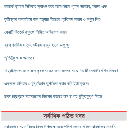
কাভার্ড ভ্যানে সিলিন্ডার স্থাপন করে অবৈধভাবে গ্যাস সরবরাহ, আটক এক
কুমিল্লার লালমাইয়ে বাবা হত্যার বিচারের প্রতিবাদ সভায় ৩ অবুঝ শিশু
পেনাল্টি বিতর্কে বাফুফে লিখিত অভিযোগ করবে
ব্রাহ্মণবাড়িয়ায় তুচ্ছ ঘটনায় বন্ধুর হাতে বন্ধু খুন
স্মৃতিটুকু থাক অন্তরে
শাহরাস্তিতে ৪৩০ জন কৃষক ও ৪০ জন জেলের মাঝে ৪০ টি সেলাই মেশিন বিতরণ
একসঙ্গে রাশিয়ার ৩ যুদ্ধবিমান ভূপাতিত করার দাবি ইউক্রেনের
ঢাকা-চট্রগ্রাম মহাসড়কের নিমসার বাজারে বাস চাপায় মুক্তিযুদ্ধা নিহত
সর্বাধিক পঠিত খবর
মুরাদনগরে মহান বিজয় দিবস উপলক্ষে অবঃ পুলিশ সদস্য মুক্তিযোদ্ধাদের সংবর্ধনা