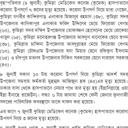
বৃহস্পতিবার (৯ জুলাই) কুমিল্লা মেডিকেল কলেজ (কুমেক) হাসপাতালে
করোনা উপসর্গে ৭ জনের মৃত্যু হয়েছে। করোনা উপসর্গ নিয়ে মারা গেছেন,
কুমিল্লা নগরীর কান্দিরপাড় এলাকার মিজানুর রহমান (৩৮), কুমিল্লা সদর
উপজেলার কালিকাপুর এলাকার ফরিদ উদ্দিনের মেয়ে ফিরোজা বেগম
(৬০), কুমিল্লা সদর দক্ষিণ উপজেলার তোফাজ্জল হোসেনের মেয়ে রোকেয়া
খাতুন (৬৫), কুমিল্লা মনোহরগঞ্জ উপজেলার আবদুল খালেকের ছেলে স্বপন
(৩৮), কুমিল্লার চান্দিনা উপজেলার আবদুল্লাহর মেয়ে ফিরোজা বেগম
(৬০), কুমিল্লা চৌদ্দগ্রাম উপজেলার ঘনা মিয়ার ছেলে রফিকুল ইসলাম
(৬৫) ও চাঁদপুর মতলব উপজেলার নিকিল সরকারের ছেলে নারায়ণ সরকার
(৪০)।
৮ জুলাই সকাল ১০ টায় করোনা উপসর্গ নিয়ে কুমিল্লা আদর্শ সদর
উপজেলা সমবায় কর্মকর্তা মুহম্মদ আজিজুল হক (৪৫)এর মৃত্যু হয়েছে।
ঢাকার বাসা থেকে হাসপাতালে নেয়ার পথে তার মৃত্যু হয় (ইন্নালিল্লাহে ওয়া
ইন্না ইলাহে রাজেউন)। সন্ধ্যা ৬ টায় জানাযা শেষে ফেনী জেলার ফুলগাজী
সদরের পারিবারিক কবরস্থানে তাকে দাফন করা হয়েছে।
এর আগে ৭ জুলাই কুমিল্লা মেডিকেল কলেজ (কুমেক) হাসপাতালে করোনা
উপসর্গ নিয়ে ৩ জনের মৃত্যু হয়েছে।