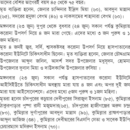
তাদের বেশির ভাগেরই বয়স ৪৫ থেকে ৭৫ বছর।
মৃত ব্যক্তিরা হলেন, জেলার চান্দিনার ইদ্রিস মিয়া (৬০), আবদুল মান্নান
(৬৫), সদরের হনুফা বেগম (৪৬) ও লাকসামের শাহানারা বেগম (৬০)।
মঙ্গলবার (২৩ জুন) দুপুর থেকে বুধবার (২৪ জুন) সকাল পর্যন্ত কুমিল্লায়
করোনা উপসর্গ নিয়ে ৪ জন মারা গেছে। এদের মধ্যে ৩ জন পুরুষ ও ১
জন মহিলা।
মৃত ৪ জনই জ্বর, সর্দি, শ্বাসকষ্টসহ করোনা উপসর্গ নিয়ে হাসপাতালের
করোনা ইউনিটে চিকিৎসাধীন ছিলেন। মৃত ব্যক্তিরা হলেন, জেলার চৌদ্দগ্রাম
উপজেলার আব্দুল জলিল, আদর্শ সদর উপজেলার মধুসূদন, হোমনা
উপজেলার দুলাল মিয়া ও দাউদকান্দি উপজেলার রুসিয়া ।
মঙ্গলবার (২৩ জুন) সকাল পর্যন্ত হাসপাতালের করোনা ইউনিটে
আইসিইউতে চিকিৎসাধীন অবস্থায় মারা যায় ৪ জন এবং অপর দুই জন
মারা যায় আইসোলেশনে। এদের মধ্যে ৫জন পুরুষ ও ১জন মহিলা।
মৃতরা হলেন চাঁদপুরের কচুয়ার দেবীপুরের সিরাজুল ইসলাম (৮৫), কুমিল্লার
ঠাকুরপাড়ার পুষ্পা রানী মজুমদার(৬৫), চাঁদপুরের হাজীগঞ্জের অরুন চন্দ্র
(৮০), কুমিল্লার দুর্গাপুরের আবদুল মান্নান (৯৬), কুমিল্লার ব্রাহ্মণপাড়ার
আব্দুল আজিজ (৩৪) , কুমিল্লার দেবীদ্বারের বিএনপি নেতা ও সাবেক ইউপি
চেয়ারম্যান মনিরুল ইসলাম (৭০)।