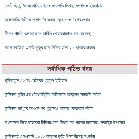
ফেনী স্টুডেন্টস এসোসিয়েশনের সভাপতি লিখন, সম্পাদক ইনজামাম
আজাহারি-শফীকে গালাগালি করায় ‘নুরে বাংলা’ গ্রেফতার
চীনের পালটা শুল্কারোপে মার্কিন শেয়ারবাজারে ধস নেমেছে
ব্রাহ্মণবাড়িয়া একটি কুকুর ছানা বিক্রি হলাে ৩০ হাজার টাকায়
সর্বাধিক পঠিত খবর
মুক্তিযুদ্ধে ২ নং সেক্টরের প্রকৃত ইতিহাস
কুমিল্লা বুড়িচংয়ে যৌথবাহিনীর অভিযানে অস্ত্রসহ সন্ত্রাসী আটক
কুমিল্লা ধর্মপুরে আগুনে সব পুড়লেও অক্ষত কোরআন শরীফ
বাংলাদেশ নিয়ে ভারতের মিডিয়াগুলো মিথ্যা অপপ্রচার চালাচ্ছে: স্বরাষ্ট্র উপদেষ্টা
কুমিল্লায় এসএসসি ২০২৫ ব্যাচের কৃতি শিক্ষার্থীদের সংবর্ধনা