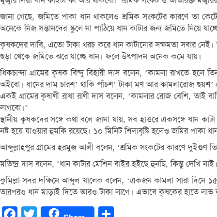
মুজুরি দিয়া ধান কাইটা কী আর থাকবো!’ শ্রমিক সংকট ও অতিরিক্ত মজুরি
জানা গেছে, জমিতে পাকা ধান থাকলেও শ্রমিক সংকটের কারণে তা কেটে
অনেকে নিজ সন্তানদের স্কুলে না পাঠিয়ে ধান কাটার জন্য জমিতে নিয়ে যাচ্
কৃষকদের দাবি, এতো টাকা খরচ করে ধান কাটানোর সক্ষমতা সবার নেই।
ছড়া থেকে জমিতে ঝরে যাচ্ছে ধান। ফলে উৎপাদন অনেক কমে যায়।
ধিকচান্দা গ্রামের কৃষক বিন্দু বিহারী দাস বলেন, ‘কামলা রাখতে হল
অইবো। ধানের দাম চারশ’ থাকি পাঁচশ’ টাকা মণ আর কামলারোজ ছয়শ’ থে
একই গ্রামের কৃষাণী রাধা রাণী দাস বলেন, ‘কামলার রোজ বেশি, তাই
লাগবো।’
স্থানীয় কৃষকদের সঙ্গে কথা বলে জানা যায়, সব হাওরে একসঙ্গে ধান কাট
নষ্ট হয়ে যাওয়ার হুমকি রয়েছে। ১০ মিনিট শিলাবৃষ্টি হলেও জমির পাকা 
আব্দুল্লাহপুর গ্রামের হরমুজ আলী বলেন, ‘শ্রমিক সংকটের কারণে দুইগুণ ত
মতিন্দ্র দাস বলেন, ‘ধান কাটার মেশিন বাইর হইছে হুনছি, কিন্তু দেখি
কুমিল্লা সদর দক্ষিনে আব্দুল খালেক বলেন, ‘একজন কামলা সারা দিনে
তারপরও ধান মাড়াই দিতে আরও টাকা লাগে। এভাবে কৃষকের হাতে লাভ 
Facebook
Twitter
Share