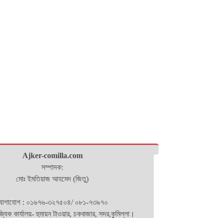
Ajker-comilla.com
সম্পাদক:
মোঃ ইমতিয়াজ আহমেদ (জিতু)
োগাযোগ : ০১৬৭৬-৩২৭৫০৪/ ০৮১-৭৩৯৭০
িজ্যিক কার্যালয়- হুমায়ন টাওয়ার, চকবাজার, সদর,কুমিল্লা।