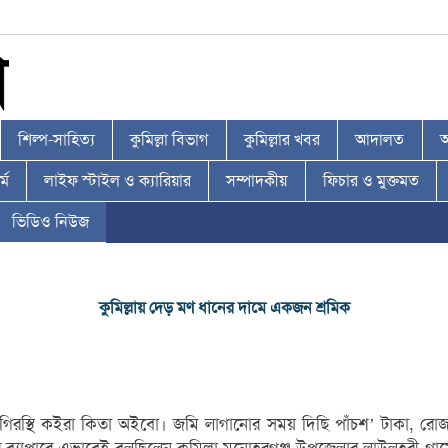
শিল্প-সাহিত্য
কুমিল্লা বিভাগ
কুমিল্লার খবর
আদালত
আ
্ম
লাইফ স্টাইল ও ক্যারিয়ার
সম্পাদকীয়
ফিচার ও মুক্তমত
ভিডিও নিউজ
কুমিল্লায় দেড় মণ ধানের দামে একজন শ্রমিক
ত গিরস্থি কইরা কিতা অইবো। জমি লাগানোর সময় দিছি পাঁচশ’ টাকা, র