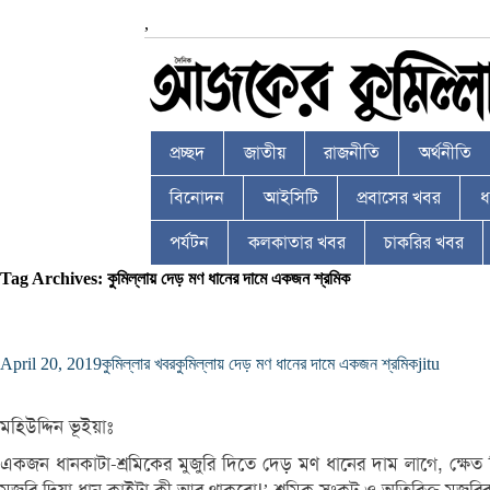
,
প্রচ্ছদ
জাতীয়
রাজনীতি
অর্থনীতি
বিনোদন
আইসিটি
প্রবাসের খবর
ধর
পর্যটন
কলকাতার খবর
চাকরির খবর
Tag Archives: কুমিল্লায় দেড় মণ ধানের দামে একজন শ্রমিক
April 20, 2019
কুমিল্লার খবর
কুমিল্লায় দেড় মণ ধানের দামে একজন শ্রমিক
jitu
মহিউদ্দিন ভূইয়াঃ
একজন ধানকাটা-শ্রমিকের মুজুরি দিতে দেড় মণ ধানের দাম লাগে, ক্ষে