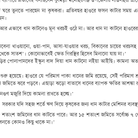
র ব্যাপারে এভাবেই বলছিলেন কুমিল্লা মনোহরগঞ্জ উপজেলার লাউলহরী গ্রা
 ঘরে তুলতে পারছেন না কৃষকরা। প্রতিবছর হাওরে ফসল কাটার সময় এল
ছেন।
 আর এভাবে ধান কাটলেও মূল খরচই ওঠে না। আর ধান না কাটলে হাওরের
ে তিনবেলা খাওয়ানো, গুয়া-পান, আসা-যাওয়ার খরচ, বিকালের চায়ের খরচস
কে সাতশ’। কোনোভাবেই ক্ষেত গিরস্থির হিসেব মিলানো যায় না।’
 বাড়ির পোলাপানদের ইস্কুল বাদ দিয়া ধান কাটনো লইয়া আইছি। কামলা 
া শুরু হয়েছে। হাওরে যে পরিমাণ পাকা ধানের জমি রয়েছে, সেই পরিমাণ শ
ধান জমিতে ঝরে পড়বে। এছাড়া ঝড়ো বাতাসে ধানের ব্যাপক ক্ষতির আশঙ্কা 
িনগুণ মজুরি দিয়ে কামলা রাখতে হচ্ছে।’
 নাই। সরকার যদি সহজ শর্তে ঋণ দিয়ে কৃষকের জন্য ধান কাটার মেশিনর ব
 ১৫ শতাংশ জমিনের ধান কাটতে পারে। আর ১৫ শতাংশ জমিতে সর্বোচ্চ ৭ 
বলতে কোনও কিছু থাকে না।’