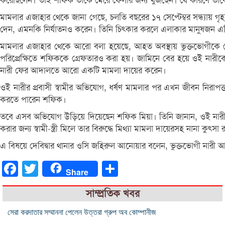
করেছিলেন। তাই শফিক তাকে মেরে ফেলার জন্য খুঁজছেন। যে কারণে তাকে
মামলার এজাহার থেকে জানা গেছে, চলতি বছরের ১৭ সেপ্টেম্বর সন্ধ্যায় গৃহ
দেন, এমনকি নির্যাতনও করেন। তিনি চিৎকার করলে এলাকার মানুষজন
মামলার এজাহার থেকে আরো বলা হয়েছে, আহত অবস্থায় ভুক্তভোগীকে দেবিদ
পরিপ্রেক্ষিতে শফিককে গ্রেফতারও করা হয়। জামিনে বের হয়ে ওই নারীকে
নারী ফের আদালতে আরো একটি মামলা দায়ের করেন।
ওই নারীর প্রবাসী স্বামীর অভিযোগ, ধর্ষণ মামলার পর এখন জীবন নিরাপত
করতে পারেন শফিক।
তবে এসব অভিযোগ উড়িয়ে দিয়েছেন শফিক মিয়া। তিনি জানান, ওই নারী ও ত
করার জন্য স্বামী-স্ত্রী মিলে তার বিরুদ্ধে মিথ্যা মামলা দায়েরসহ নানা কুৎসা 
এ বিষয়ে দেবিদ্বার থানার ওসি জহিরুল আনোয়ার বলেন, ভুক্তভোগী নারী আদ
Facebook
Twitter
Share
Share
সাম্প্রতিক খবর
সেরা করদাতার সম্মাননা পেলেন উত্তরা গ্রুপ অব কোম্পানীজ