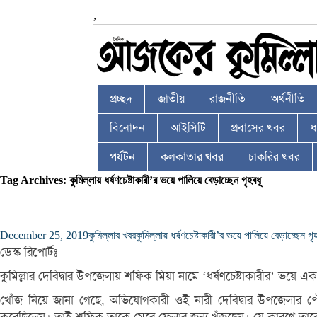
,
প্রচ্ছদ
জাতীয়
রাজনীতি
অর্থনীতি
বিনোদন
আইসিটি
প্রবাসের খবর
ধর
পর্যটন
কলকাতার খবর
চাকরির খবর
Tag Archives: কুমিল্লায় ধর্ষণচেষ্টাকারী’র ভয়ে পালিয়ে বেড়াচ্ছেন গৃহবধূ
December 25, 2019
কুমিল্লার খবর
কুমিল্লায় ধর্ষণচেষ্টাকারী’র ভয়ে পালিয়ে বেড়াচ্ছেন গৃ
ডেস্ক রিপোর্টঃ
কুমিল্লার দেবিদ্বার উপজেলায় শফিক মিয়া নামে ‘ধর্ষণচেষ্টাকারীর’ ভয়ে
খোঁজ নিয়ে জানা গেছে, অভিযোগকারী ওই নারী দেবিদ্বার উপজেলার পৌর এ