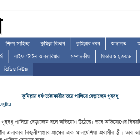
শিল্প-সাহিত্য
কুমিল্লা বিভাগ
কুমিল্লার খবর
আদালত
আ
্ম
লাইফ স্টাইল ও ক্যারিয়ার
সম্পাদকীয়
ফিচার ও মুক্তমত
ভিডিও নিউজ
কুমিল্লায় ধর্ষণচেষ্টাকারীর ভয়ে পালিয়ে বেড়াচ্ছেন গৃহবধূ
হবধূ
jitu
 এক গৃহবধূ পালিয়ে বেড়াচ্ছেন বলে অভিযোগ উঠেছে। তবে অভিযোগের বিষয়টি 
লাকার বিজুলীপাঞ্জার গ্রামের এক মালয়েশিয়া প্রবাসীর স্ত্রী। তার অ