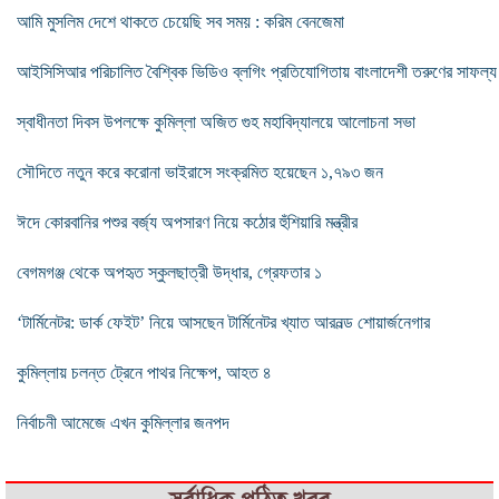
আমি মুসলিম দেশে থাকতে চেয়েছি সব সময় : করিম বেনজেমা
আইসিসিআর পরিচালিত বৈশ্বিক ভিডিও ব্লগিং প্রতিযোগিতায় বাংলাদেশী তরুণের সাফল্য
স্বাধীনতা দিবস উপলক্ষে কুমিল্লা অজিত গুহ মহাবিদ্যালয়ে আলোচনা সভা
সৌদিতে নতুন করে করোনা ভাইরাসে সংক্রমিত হয়েছেন ১,৭৯৩ জন
ঈদে কোরবানির পশুর বর্জ্য অপসারণ নিয়ে কঠোর হুঁশিয়ারি মন্ত্রীর
বেগমগঞ্জ থেকে অপহৃত স্কুলছাত্রী উদ্ধার, গ্রেফতার ১
‘টার্মিনেটর: ডার্ক ফেইট’ নিয়ে আসছেন টার্মিনেটর খ্যাত আরনল্ড শোয়ার্জনেগার
কুমিল্লায় চলন্ত ট্রেনে পাথর নিক্ষেপ, আহত ৪
নির্বাচনী আমেজে এখন কুমিল্লার জনপদ