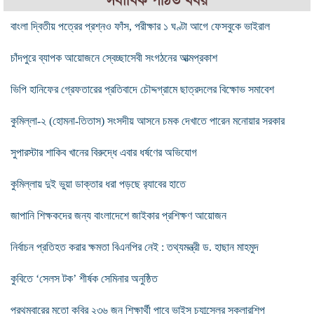
সর্বাধিক পঠিত খবর
বাংলা দ্বিতীয় পত্রের প্রশ্নও ফাঁস, পরীক্ষার ১ ঘণ্টা আগে ফেসবুকে ভাইরাল
চাঁদপুরে ব্যাপক আয়োজনে স্বেচ্ছাসেবী সংগঠনের আত্মপ্রকাশ
ভিপি হানিফের গ্রেফতারের প্রতিবাদে চৌদ্দগ্রামে ছাত্রদলের বিক্ষোভ সমাবেশ
কুমিল্লা-২ (হোমনা-তিতাস) সংসদীয় আসনে চমক দেখাতে পারেন মনোয়ার সরকার
সুপারস্টার শাকিব খানের বিরুদ্ধে এবার ধর্ষণের অভিযোগ
কুমিল্লায় দুই ভুয়া ডাক্তার ধরা পড়ছে র‌্যাবের হাতে
জাপানি শিক্ষকদের জন্য বাংলাদেশে জাইকার প্রশিক্ষণ আয়োজন
নির্বাচন প্রতিহত করার ক্ষমতা বিএনপির নেই : তথ্যমন্ত্রী ড. হাছান মাহমুদ
কুবিতে ‘সেলস টক’ শীর্ষক সেমিনার অনুষ্ঠিত
প্রথমবারের মতো কুবির ২৩৬ জন শিক্ষার্থী পাবে ভাইস চ্যান্সেলর স্কলারশিপ