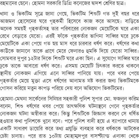
রহমানের ছেলে। হোমনা সরকারি ডিগ্রি কলেজের দ্বাদশ শ্রেণির ছাত্র।
থানা ও ভিকটিম সূত্রে জানা গেছে, ভিকটিম শিশুটি গত দুই বছর ধরে
আজমল হোসেনের ঘরে গৃহকর্মী হিসেবে কাজ করে আসছে। বাড়িতে
অনেক সময়ই গৃহকর্তাসহ তার পরিবারের লোকজন মেয়েটিকে ঘরে একা
রেখে বেড়াতে যেতো। এরই ফাঁকে গৃহকর্তার ভাগিনা সাব্বির ঘরে ঢুকে
মেয়েটিকে একা পেয়ে গত ছয় মাস ধরে চারবার ধর্ষণ করে। ধর্ষণের কথা
কাউকে জানালে তাকে প্রাণে মেরে ফেলারও হুমকি দিয়ে যেতো সাব্বির।
সোমবার দুপুর ১২টার দিকে শিশুটি ঘরে একা ছিল। এ সুযোগে সাব্বির ঘরে
ঢুকে তাকে আবারো ধর্ষণ করে। এসময় মেয়েটি চিৎকার করতে থাকলে
স্থানীয় লোকজন এগিয়ে এলে সাব্বির পালিয়ে যায়। পরে খবর পেয়ে
গৃহকর্তার মেয়ে মুক্তা এসে ধর্ষণের আলামত নষ্ট করার জন্য ভিকটিমকে
গোসল করিয়ে নতুন কাপড় পরিয়ে দেয় বলে অভিযোগ ভিকটিমের।
হোমনা-মেঘনা সার্কেলের সিনিয়র সহকারী পুলিশ সুপার মো. ফজলুল করিম
বলেন, শিশু ধর্ষণের খবর পেয়ে তাৎক্ষণিক ঘটনাস্থলে গেলে গৃহকর্তার
লোকজন ঘটনা অস্বীকার করে। কিন্তু শিশুটিকে জিজ্ঞাস করলে সে ধর্ষিত
হওয়ার কথা পুলিশকে খুলে বলে। পরে পুলিশ বাদী হয়ে এ ব্যাপারে থানায়
একটি সাধারণ ডায়েরি করে তথ্য প্রযুক্তি ব্যবহার করে ধর্ষককে আটকের
চেষ্টা চালায়। পরে রাত ১০টায় মোহাম্মদপুর বাসস্ট্যান্ড এলাকা থেকে