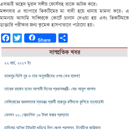
এসআই অহেদ মুরাদ সঙ্গীয় ফোর্সসহ তাকে আটক করে।
মঙ্গলবার এ ব্যাপারে ভিকটিমের মা বাদী হয়ে থানায় মামলা করে। এ
মামলায় আসামি সাব্বিরকে কোর্টে চালান দেওয়া হয় এবং ভিকটিমকে
ডাক্তারি পরীক্ষার জন্য কুমেক হাসপাতালে পাঠানো হয়।
Facebook
Twitter
Share
Share
সাম্প্রতিক খবর
২২ মার্চ, ২০১৭ ইং
ডাকসুর ভিপি নুর ও তার অনুসারীদের ওপর ফের হামলা!
তারেক রহমান হবেন আগামী দিনের প্রধানমন্ত্রী- মোঃ আবুল কালাম
দেবিদ্বারের বরকামতার স্বতন্ত্র প্রার্থী হারুনুর রশীদকে কুপিয়ে হত্যাচেষ্টা
বেনসন ২০, গোল্ডলিফ ১৬ টাকা করার প্রস্তাব
চান্দিনায় অবৈধ ইটভাটা গুড়িয়ে দিল জেলা প্রশাসন, তিনটিকে জরিমানা