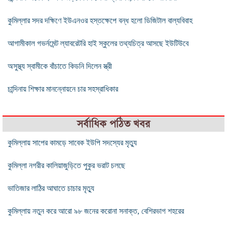
কুমিল্লার সদর দক্ষিণে ইউএনওর হস্তক্ষেপে বন্ধ হলো ডিজিটাল বাল্যবিবাহ
আগামীকাল গভর্নমেন্ট ল্যাবরেটরি হাই স্কুলের তথ্যচিত্র আসছে ইউটিউবে
অসুস্থ্য স্বামীকে বাঁচাতে কিডনি দিলেন স্ত্রী
চান্দিনায় শিক্ষার মানন্নোয়নে চার সহস্রাধিকার
সর্বাধিক পঠিত খবর
কুমিল্লায় সাপের কামড়ে সাবেক ইউপি সদস্যের মৃত্যু
কুমিল্লা নগরীর কালিয়াজুড়িতে পুকুর ভরাট চলছে
ভাতিজার লাঠির আঘাতে চাচার মৃত্যু
কুমিল্লায় নতুন করে আরো ৯৮ জনের করোনা সনাক্ত, বেশিরভাগ শহরের