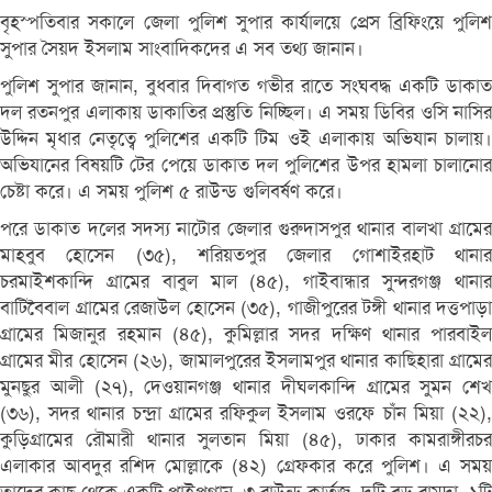
বৃহস্পতিবার সকালে জেলা পুলিশ সুপার কার্যালয়ে প্রেস ব্রিফিংয়ে পুলিশ
সুপার সৈয়দ ইসলাম সাংবাদিকদের এ সব তথ্য জানান।
পুলিশ সুপার জানান, বুধবার দিবাগত গভীর রাতে সংঘবদ্ধ একটি ডাকাত
দল রতনপুর এলাকায় ডাকাতির প্রস্তুতি নিচ্ছিল। এ সময় ডিবির ওসি নাসির
উদ্দিন মৃধার নেতৃত্বে পুলিশের একটি টিম ওই এলাকায় অভিযান চালায়।
অভিযানের বিষয়টি টের পেয়ে ডাকাত দল পুলিশের উপর হামলা চালানোর
চেষ্টা করে। এ সময় পুলিশ ৫ রাউন্ড গুলিবর্ষণ করে।
পরে ডাকাত দলের সদস্য নাটোর জেলার গুরুদাসপুর থানার বালখা গ্রামের
মাহবুব হোসেন (৩৫), শরিয়তপুর জেলার গোশাইরহাট থানার
চরমাইশকান্দি গ্রামের বাবুল মাল (৪৫), গাইবান্ধার সুন্দরগঞ্জ থানার
বাটিবৈবাল গ্রামের রেজাউল হোসেন (৩৫), গাজীপুরের টঙ্গী থানার দত্তপাড়া
গ্রামের মিজানুর রহমান (৪৫), কুমিল্লার সদর দক্ষিণ থানার পারবাইল
গ্রামের মীর হোসেন (২৬), জামালপুরের ইসলামপুর থানার কাছিহারা গ্রামের
মুনছুর আলী (২৭), দেওয়ানগঞ্জ থানার দীঘলকান্দি গ্রামের সুমন শেখ
(৩৬), সদর থানার চন্দ্রা গ্রামের রফিকুল ইসলাম ওরফে চাঁন মিয়া (২২),
কুড়িগ্রামের রৌমারী থানার সুলতান মিয়া (৪৫), ঢাকার কামরাঙ্গীরচর
এলাকার আবদুর রশিদ মোল্লাকে (৪২) গ্রেফকার করে পুলিশ। এ সময়