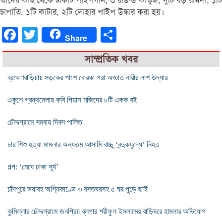
তাদের কাছ থেকে একটি পাইপগান, ৩ রাউন্ড কার্তুজ, দুটি বড় রামদা, ১টি
চাপাতি, ১টি কাটার, ২টি লোহার পাইপ উদ্ধার করা হয়।
Facebook
Twitter
Share
Share
সাম্প্রতিক খবর
ব্রাহ্মণবাড়িয়ায় সড়কের পাশে বোরকা পরা অজ্ঞাত নারীর লাশ উদ্ধার
একুশে গ্রন্থমেলায় কবি পিয়াস মজিদের ৮টি একক বই
চৌদ্দগ্রামে সমবায় দিবস পালিত
চার শিশু হত্যা মামলার অন্যতম আসামি বাচ্চু ‘বন্দুকযুদ্ধে’ নিহত
গল্প: ‘মেঘে ঢাকা সূর্য’
চাঁদপুরে ভয়াবহ অগ্নিকাণ্ডে ৩ বসতঘরসহ ৫ ঘর পুড়ে ছাই
কুমিল্লার চৌদ্দগ্রামে জনপ্রিয় ব্লগার শরীফুল ইসলামের বাড়িঘরে হামলার অভিযোগ