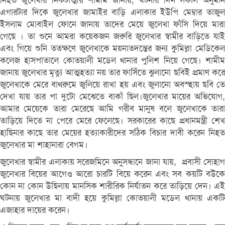
নিহত জুলেখার নিকটাত্মীয় শামীম জানায়, ঘটনার দিন সকাল অনুমান
এগারটার দিকে জুলেখার জামাইর বাড়ি এলাকার ইউপি মেম্বার তাজুল
ইসলাম মোবাইল ফোনে জানায় তাদের মেয়ে জুলেখা ফাঁসি দিয়ে মারা
গেছে । তা শুনে আমরা কয়েকজন জরুরি জুলেখার স্বামীর বাড়িতে যাই
এবং গিয়ে শুনি ততক্ষণে জুলেখাকে ময়নাতদন্তের জন্য কুমিল্লা মেডিকেল
কলেজ হাসপাতালে কোতয়ালী মডেল থানার পুলিশ নিয়ে গেছে। শামীম
জানায় জুলেখার মৃত্যু আত্মহত্যা নয় তার ফাসিঁতে ঝুলানো ছবিই প্রমাণ করে
জুলেখাকে মেরে বাথরুমে জুলিয়ে রাখা হয় এবং জুলানো অবস্হায় ছবি তে
দেখা যায় তার পা দুটো মেঝেতে বাকাঁ ছিল।জুলেখার মায়ের অভিযোগ,
আমার মেয়েকে তারা মেরেছে আমি গরীব মানুষ বলে জুলেখাকে তারা
তাড়িয়ে দিতে না পেরে মেরে ফেলেছে। সরকারের কাছে প্রধানমন্ত্রী শেখ
হাছিনার কাছে তার মেয়ের হত্যাকারীদের সঠিক বিচার দাবী করেন নিহত
জুলেখার মা শাহানারা বেগম।
জুলেখার স্বামীর এলাকায় সরেজমিনে অনুসন্ধানে জানা যায়, প্রবাসী সোহাগ
জুলেখার বিয়ের আগেও আরো চারটি বিয়ে করেন এবং সব কয়টি বউকে
কোন না কোন উছিলায় মানসিক শারীরিক নির্যাতন করে তাড়িয়ে দেন। এই
ঘটনায় জুলেখার মা বাদী হয়ে কুমিল্লা কোতয়ালী মডেল থানায় একটি
এজাহার দায়ের করেন।