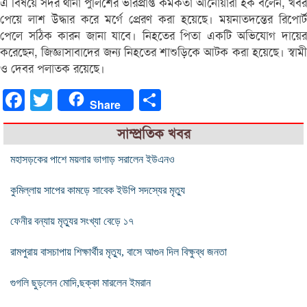
এ বিষয়ে সদর থানা পুলিশের ভারপ্রাপ্ত কর্মকর্তা আনোয়ারা হক বলেন, খবর
পেয়ে লাশ উদ্ধার করে মর্গে প্রেরণ করা হয়েছে। ময়নাতদন্তের রিপোর্ট
পেলে সঠিক কারন জানা যাবে। নিহতের পিতা একটি অভিযোগ দায়ের
করেছেন, জিজ্ঞাসাবাদের জন্য নিহতের শাশুড়িকে আটক করা হয়েছে। স্বামী
ও দেবর পলাতক রয়েছে।
Facebook
Twitter
Share
Share
সাম্প্রতিক খবর
মহাসড়কের পাশে ময়লার ভাগাড় সরালেন ইউএনও
কুমিল্লায় সাপের কামড়ে সাবেক ইউপি সদস্যের মৃত্যু
ফেনীর বন্যায় মৃত্যুর সংখ্যা বেড়ে ১৭
রামপুরায় বাসচাপায় শিক্ষার্থীর মৃত্যু, বাসে আগুন দিল বিক্ষুব্ধ জনতা
গুগলি ছুড়লেন মোদি,ছক্কা মারলেন ইমরান