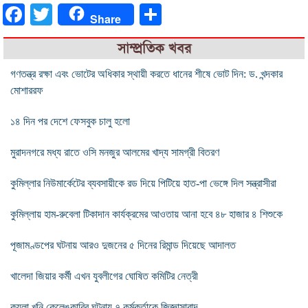
Facebook
Twitter
Share
Share
সাম্প্রতিক খবর
গণতন্ত্র রক্ষা এবং ভোটের অধিকার স্থায়ী করতে ধানের শীষে ভোট দিন: ড. খন্দকার
মোশাররফ
১৪ দিন পর দেশে ফেসবুক চালু হলো
মুরাদনগরে মধ্য রাতে ওসি মনজুর আলমের খাদ্য সামগ্রী বিতরণ
কুমিল্লার নিউমার্কেটের ব্যবসায়ীকে রড দিয়ে পিটিয়ে হাত-পা ভেঙ্গে দিল সন্ত্রাসীরা
কুমিল্লায় হাম-রুবেলা টিকাদান কার্যক্রমের আওতায় আনা হবে ৪৮ হাজার ৪ শিশুকে
পূজামণ্ডপের ঘটনায় আরও দুজনের ৫ দিনের রিমান্ড দিয়েছে আদালত
খালেদা জিয়ার কর্মী এখন যুবলীগের ঘোষিত কমিটির নেত্রী
কয়লা খনি কেলেঙ্কারির ঘটনায় ৭ কর্মকর্তাকে জিজ্ঞাসাবাদ