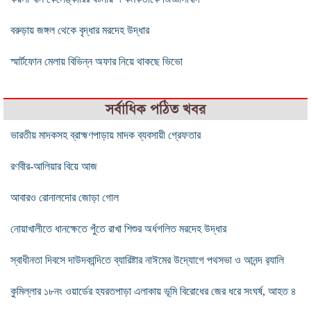
বরুড়ায় জঙ্গল থেকে বৃদ্ধার মরদেহ উদ্ধার
স্মার্টফোন মেলায় বিভিন্ন অফার নিয়ে থাকছে ভিভো
সর্বাধিক পঠিত খবর
ভারতীয় মাদকসহ ব্রাহ্মণপাড়ায় মাদক ব্যবসায়ী গ্রেফতার
রণবীর-আলিয়ার বিয়ে আজ
আবারও রোনালদোর জোড়া গোল
নোয়াখালীতে ধানক্ষেতে পুঁতে রাখা শিশুর অর্ধগলিত মরদেহ উদ্ধার
স্বাধীনতা দিবসে দাউদকান্দিতে ব্যারিষ্টার নাঈমের উদ্যোগে পথসভা ও আনন্দ র‌্যালি
কুমিল্লার ১৮নং ওয়ার্ডের হযরতপাড়া এলাকায় ভূমি বিরোধের জের ধরে সংঘর্ষ, আহত ৪