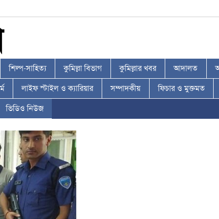
শিল্প-সাহিত্য
কুমিল্লা বিভাগ
কুমিল্লার খবর
আদালত
আ
্ম
লাইফ স্টাইল ও ক্যারিয়ার
সম্পাদকীয়
ফিচার ও মুক্তমত
ভিডিও নিউজ