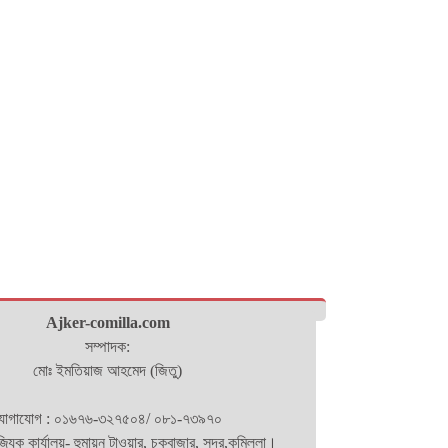
Ajker-comilla.com
সম্পাদক:
মোঃ ইমতিয়াজ আহমেদ (জিতু)
োগাযোগ : ০১৬৭৬-৩২৭৫০৪/ ০৮১-৭৩৯৭০
িজ্যিক কার্যালয়- হুমায়ন টাওয়ার, চকবাজার, সদর,কুমিল্লা।