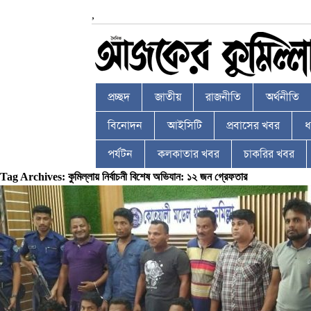
,
প্রচ্ছদ
জাতীয়
রাজনীতি
অর্থনীতি
বিনোদন
আইসিটি
প্রবাসের খবর
ধর
পর্যটন
কলকাতার খবর
চাকরির খবর
Tag Archives: কুমিল্লায় নির্বাচনী বিশেষ অভিযান: ১২ জন গ্রেফতার