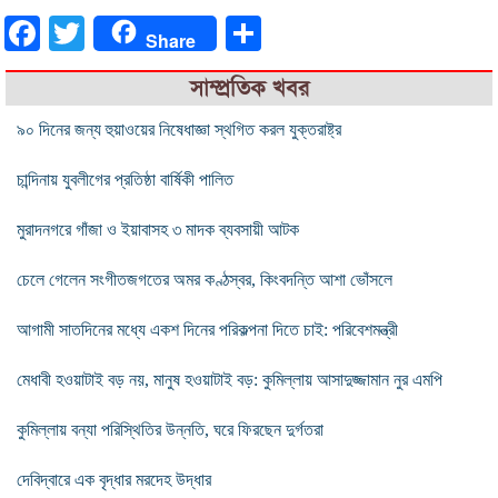
Facebook
Twitter
Share
Share
সাম্প্রতিক খবর
৯০ দিনের জন্য হুয়াওয়ের নিষেধাজ্ঞা স্থগিত করল যুক্তরাষ্ট্র
চান্দিনায় যুবলীগের প্রতিষ্ঠা বার্ষিকী পালিত
মুরাদনগরে গাঁজা ও ইয়াবাসহ ৩ মাদক ব্যবসায়ী আটক
চেলে গেলেন সংগীতজগতের অমর কণ্ঠস্বর, কিংবদন্তি আশা ভোঁসলে
আগামী সাতদিনের মধ্যে একশ দিনের পরিকল্পনা দিতে চাই: পরিবেশমন্ত্রী
মেধাবী হওয়াটাই বড় নয়, মানুষ হওয়াটাই বড়: কুমিল্লায় আসাদুজ্জামান নুর এমপি
কুমিল্লায় বন্যা পরিস্থিতির উন্নতি, ঘরে ফিরছেন দুর্গতরা
দেবিদ্বারে এক বৃদ্ধার মরদেহ উদ্ধার