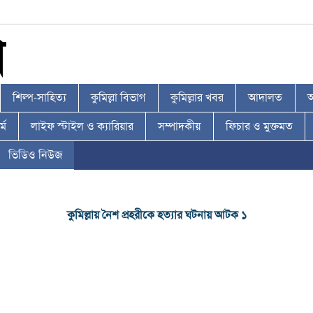
শিল্প-সাহিত্য
কুমিল্লা বিভাগ
কুমিল্লার খবর
আদালত
আ
্ম
লাইফ স্টাইল ও ক্যারিয়ার
সম্পাদকীয়
ফিচার ও মুক্তমত
ভিডিও নিউজ
কুমিল্লায় নৈশ প্রহরীকে হত্যার ঘটনায় আটক ১