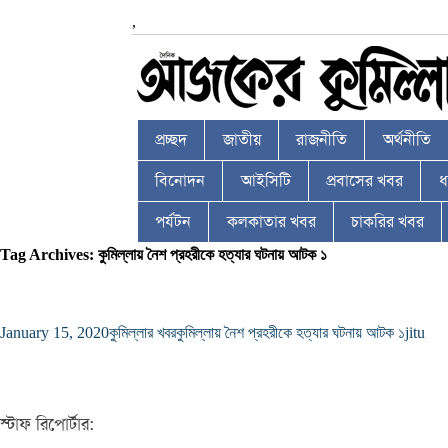
,
প্রচ্ছদ
জাতীয়
রাজনীতি
অর্থনীতি
বিনোদন
আইসিটি
প্রবাসের খবর
ধর
পর্যটন
কলকাতার খবর
চাকরির খবর
Tag Archives: কুমিল্লায় নৈশ প্রহরীকে হত্যার ঘটনায় আটক ১
January 15, 2020
কুমিল্লার খবর
কুমিল্লায় নৈশ প্রহরীকে হত্যার ঘটনায় আটক ১
jitu
স্টাফ রিপোর্টার: