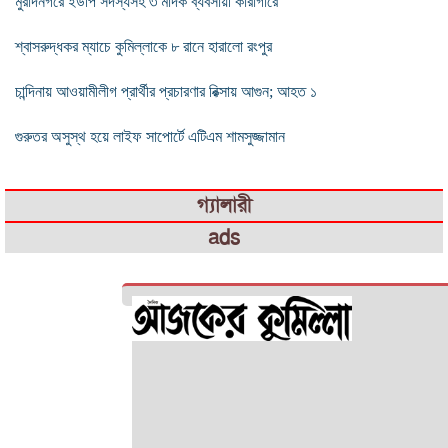
মুরাদনগরে ইউপি সদস্যসহ ৩ মাদক ব্যবসায়ী কারাগারে
শ্বাসরুদ্ধকর ম্যাচে কুমিল্লাকে ৮ রানে হারালো রংপুর
চান্দিনায় আওয়ামীলীগ প্রার্থীর প্রচারণার রিক্সায় আগুন; আহত ১
গুরুতর অসুস্থ হয়ে লাইফ সাপোর্টে এটিএম শামসুজ্জামান
গ্যালারী
ads