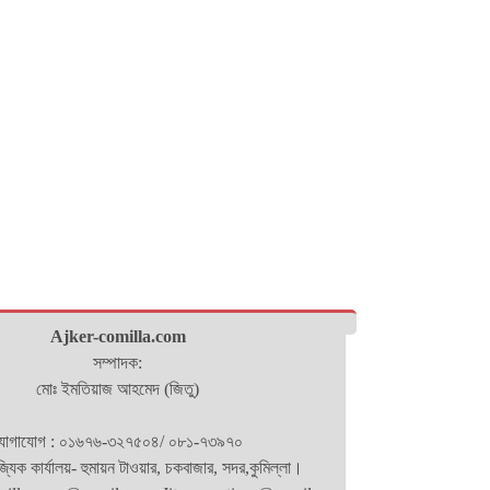
Ajker-comilla.com
সম্পাদক:
মোঃ ইমতিয়াজ আহমেদ (জিতু)
োগাযোগ : ০১৬৭৬-৩২৭৫০৪/ ০৮১-৭৩৯৭০
িজ্যিক কার্যালয়- হুমায়ন টাওয়ার, চকবাজার, সদর,কুমিল্লা।