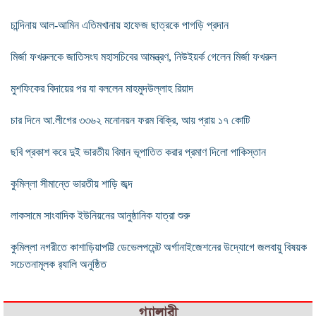
চান্দিনায় আল-আমিন এতিমখানায় হাফেজ ছাত্রকে পাগড়ি প্রদান
মির্জা ফখরুলকে জাতিসংঘ মহাসচিবের আমন্ত্রণ, নিউইয়র্ক গেলেন মির্জা ফখরুল
মুশফিকের বিদায়ের পর যা বললেন মাহমুদউল্লাহ রিয়াদ
চার দিনে আ.লীগের ৩৩৬২ মনোনয়ন ফরম বিক্রি, আয় প্রায় ১৭ কোটি
ছবি প্রকাশ করে দুই ভারতীয় বিমান ভূপাতিত করার প্রমাণ দিলো পাকিস্তান
কুমিল্লা সীমান্তে ভারতীয় শাড়ি জব্দ
লাকসামে সাংবাদিক ইউনিয়নের আনুষ্ঠানিক যাত্রা শুরু
কুমিল্লা নগরীতে কাশাড়িয়াপট্টি ডেভেলপমেন্ট অর্গানাইজেশনের উদ্যোগে জলবায়ু বিষয়ক
সচেতনামূলক র‌্যালি অনুষ্ঠিত
গ্যালারী