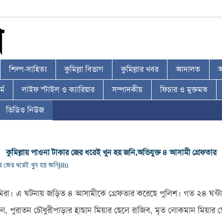
শিল্প-সাহিত্য
কুমিল্লা বিভাগ
কুমিল্লার খবর
আদালত
আ
্ম
লাইফ স্টাইল ও ক্যারিয়ার
সম্পাদকীয়
ফিচার ও মুক্তমত
ভিডিও নিউজ
কুমিল্লায় পাওনা টাকার জের ধরেই খুন হয় জনি,অভিযুক্ত ৪ আসামী গ্রেফতার
ার জের ধরেই খুন হয় জনি
jitu
িরা। এ ঘটনায় জড়িত ৪ আসামীকে গ্রেফতার করেছে পুলিশ। গত ২৪ ঘন্টায় 
হেল, পুরাতন চৌধুরীপাড়ার হাছান মিয়ার ছেলে রাজিব, মৃত লোকমান মিয়ার 