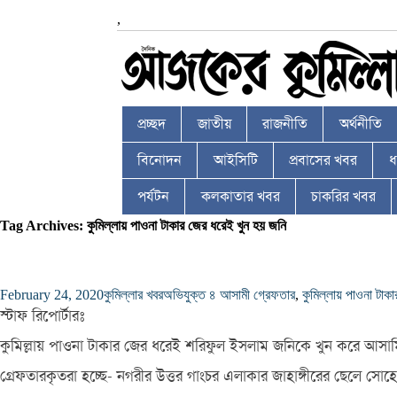
,
প্রচ্ছদ
জাতীয়
রাজনীতি
অর্থনীতি
বিনোদন
আইসিটি
প্রবাসের খবর
ধর
পর্যটন
কলকাতার খবর
চাকরির খবর
Tag Archives: কুমিল্লায় পাওনা টাকার জের ধরেই খুন হয় জনি
February 24, 2020
কুমিল্লার খবর
অভিযুক্ত ৪ আসামী গ্রেফতার
,
কুমিল্লায় পাওনা টাক
স্টাফ রিপোর্টারঃ
কুমিল্লায় পাওনা টাকার জের ধরেই শরিফুল ইসলাম জনিকে খুন করে আসাম
গ্রেফতারকৃতরা হচ্ছে- নগরীর উত্তর গাংচর এলাকার জাহাঙ্গীরের ছেলে সো