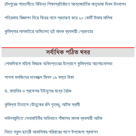
চাঁদপুরের শাহতলীতে বিভিন্ন শিক্ষাপ্রতিষ্ঠানে আন্তজার্তিক মাতৃভাষা দিবস উদযাপন
পত্রিকায় বিজ্ঞাপন দিয়ে বিয়ের নামে প্রতারণা করে ২০ কোটি টাকার মালিক
কুমিল্লার লালমাইয়ে অমিতসহ দুই মাদক ব্যবসায়ী গ্রেফতার
সর্বাধিক পঠিত খবর
শোকদিবসে মহিলা বিষয়ক অধিদপ্তরের উদ্যোগে কুমিল্লায় আলোচনাসভা
পাগলা মসজিদের দানবাক্সে মিলল ১৯ বস্তা টাকা
ড. মাহাথির ও প্রফেসর ইউনূসের মধ্যে বৈঠক
কুমিল্লা তিতাসে যৌতুকের বলি গৃহবধূ, আটক স্বামী
দাউদকান্দিতে সেনাবাহিনীর অভিযানে গাঁজাসহ মাদক ব্যবসায়ী আটক
নিহত স্কুল ছাত্রী আকলিমার পরিবারের পাশে উপজেলা প্রসাশন