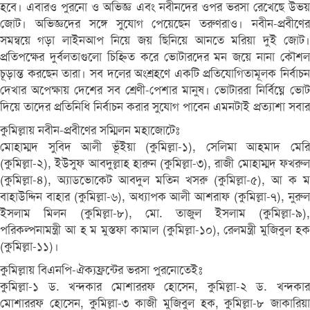
হবে। এবারও পুরনো ও অভিজ্ঞ এবং নবীনদের ওপর ভরসা রেখেছে উভয়
জোট। অভিজ্ঞদের সঙ্গে সুযোগ পেয়েছেন তরুণরাও। নবীন-প্রবীণের
সমন্বয়ে গড়া লাইনআপ নিয়ে জয় ছিনিয়ে আনতে মরিয়া দুই জোট।
প্রতিপক্ষের দুর্বলতাগুলো চিহ্নিত করে ভোটারদের মন জয়ে নানা কৌশল
চূড়ান্ত করছেন তারা। সব দলের অংশ্রহণে একটি প্রতিযোগিতামূলক নির্বাচন
দেখার অপেক্ষায় দেশের সব শ্রেণী-পেশার মানুষ। ভোটাররা নির্বিঘ্নে ভোট
দিয়ে তাদের প্রতিনিধি নির্বাচন করার সুযোগ পাবেন এমনটাই প্রত্যাশা সবার
কুমিল্লায় নবীন-প্রবীণের সম্মিলন মহাজোটেঃ
মোহাম্মদ সুবিদ আলী ভূঁইয়া (কুমিল্লা-১), সেলিমা আহমাদ মেরি
(কুমিল্লা-২), ইউসুফ আবদুল্লাহ হারুন (কুমিল্লা-৩), রাজী মোহাম্মদ ফখরুল
(কুমিল্লা-৪), অ্যাডভোকেট আবদুল মতিন খসরু (কুমিল্লা-৫), আ ক ম
বাহাউদ্দিন বাহার (কুমিল্লা-৬), অধ্যাপক আলী আশরাফ (কুমিল্লা-৭), নুরুল
ইসলাম মিলন (কুমিল্লা-৮), মো. তাজুল ইসলাম (কুমিল্লা-৯),
পরিকল্পনামন্ত্রী আ হ ম মুস্তফা কামাল (কুমিল্লা-১০), রেলমন্ত্রী মুজিবুল হক
(কুমিল্লা-১১)।
কুমিল্লায় বিএনপি-ঐক্যফ্রন্টের ভরসা পুরনোতেইঃ
কুমিল্লা-১ ড. খন্দকার মোশাররফ হোসেন, কুমিল্লা-২ ড. খন্দকার
মোশাররফ হোসেন, কুমিল্লা-৩ কাজী মুজিবুল হক, কুমিল্লা-৮ জাকারিয়া