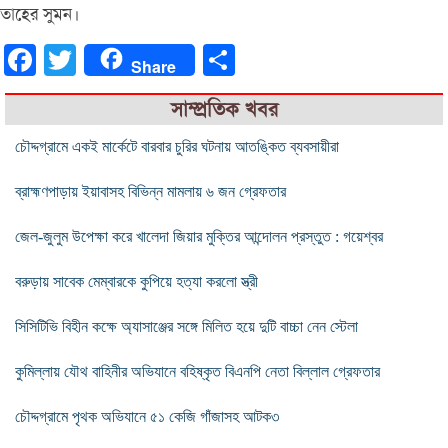
তাহের সুমন।
Facebook
Twitter
Share
Share
সাম্প্রতিক খবর
চৌদ্দগ্রামে একই মার্কেটে বারবার চুরির ঘটনায় আতঙ্কিত ব্যবসায়ীরা
ব্রাহ্মণপাড়ায় ইয়াবাসহ বিভিন্ন মামলায় ৬ জন গ্রেফতার
জেল-জুলুম উপেক্ষা করে খালেদা জিয়ার মুক্তির আন্দোলন প্রস্তুত : গয়েশ্বর
বরুড়ায় সাবেক মেম্বারকে কুপিয়ে হত্যা করলো স্ত্রী
সিসিটিভি বিহীন কক্ষে অ্যাসাঞ্জের সঙ্গে মিলিত হয়ে দুটি বাচ্চা নেন স্টেলা
কুমিল্লায় যৌথ বাহিনীর অভিযানে বহিষ্কৃত বিএনপি নেতা বিল্লাল গ্রেফতার
চৌদ্দগ্রামে পৃথক অভিযানে ৫১ কেজি গাঁজাসহ আটক৩