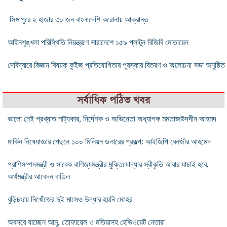
সিঙ্গাপুরে ২ হাজার ৩০ জন বাংলাদেশি করোনায় আক্রান্ত
আইনশৃঙ্খলা পরিস্থিতি নিয়ন্ত্রণে সারাদেশে ১৫৯ প্লাটুন বিজিবি মোতায়েন
দেবিদ্বারে বিজ্ঞান বিষয়ক কুইজ প্রতিযোগিতার পুরস্কার বিতরণ ও অলোচনা সভা অনুষ্ঠিত
সর্বাধিক পঠিত খবর
ভালো নেই প্রখ্যাত নাট্যকার, নির্দেশক ও অভিনেতা অধ্যাপক মমতাজউদদীন আহমদ
মার্কিন নিষেধাজ্ঞার পেছনে ১০০ মিলিয়ন ডলারের প্রকল্প: আইজিপি বেনজীর আহমেদ
প্রাণিসম্পদমন্ত্রী ও সাবেক বাণিজ্যমন্ত্রীর মুক্তিযোদ্ধার স্বীকৃতি আবার যাচাই হবে,
অর্থমন্ত্রীর আবেদন বাতিল
বুড়িচংয়ে নিখোঁজের দুই মাসেও উদ্ধার হয়নি মেহের
অবসরে যাচ্ছেন আমু, তোফায়েল ও মতিয়াসহ হেভিওয়েট নেতারা