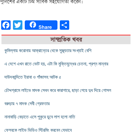
পু‌লি‌শের এক‌টি টিম সা‌র্বিক সহ‌যো‌গিতা ক‌রেন।
Facebook
Twitter
Share
Share
সাম্প্রতিক খবর
কুমিল্লায় করোনায় আক্রান্তের থেকে সুস্থ্যতার সংখ্যাই বেশি
এ দেশে এখন রাতে ভোট হয়, এটা কি মুক্তিযুদ্ধের চেতনা, প্রশ্ন মান্নার
দাউদকান্দিতে ইয়াবা ও গাঁজাসহ আটক ৫
চৌদ্দগ্রামে লাইভে মাদক সেবন করে কারাগারে, ছাড়া পেয়ে দুধ দিয়ে গোসল
বরুড়ায় ৭ মাদক সেবী গ্রেফতার
নানাবাড়ি বেড়াতে এসে পুকুরে ডুবে লাশ হলো নাতি
ফেসবুকে লাইভ ভিডিও স্ট্রিমিং করবেন যেভাবে