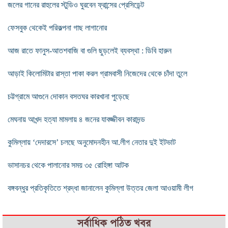
জলের গানের রাহুলের স্টুডিও ঘুরবেন ফ্রান্সের প্রেসিডেন্ট
ফেসবুক থেকেই পরিকল্পনা গাছ লাগানোর
আজ রাতে ফানুস-আতশবাজি বা গুলি ছুড়লেই ব্যবস্থা : ডিবি হারুন
আড়াই কিলোমিটার রাস্তা পাকা করল গ্রামবাসী নিজেদের থেকে চাঁদা তুলে
চট্টগ্রামে আগুনে দোকান বসতঘর কারখানা পুড়েছে
মেঘনায় আখন্দ হত্যা মামলায় ৪ জনের যাবজ্জীবন কারাদন্ড
কুমিল্লায় ‘দেদারসে’ চলছে অনুমোদনহীন আ.লীগ নেতার দুই ইটভাট
ভাসানচর থেকে পালানোর সময় ৩৫ রোহিঙ্গা আটক
বঙ্গবন্ধুর প্রতিকৃতিতে শ্রদ্ধা জানালেন কুমিল্লা উত্তর জেলা আওয়ামী লীগ
সর্বাধিক পঠিত খবর