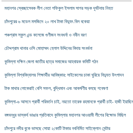
মহানগর স্বেচ্ছাসেবক লীগ নেতা শফিকুল ইসলাম সাগর সড়ক দূর্ঘটনায় নিহত
চাঁদপুরের ৬ মডেল মসজিদে ২০ লাখ টাকা বিদ্যুৎ বিল বকেয়া
পঞ্চগ্রাম স্কুল এন্ড কলেজে গুণীজন সংবধর্না ও নবীন বরণ
চৌদ্দগ্রাম থানার ওসি মোহাম্মদ হেলাল উদ্দিনের বিদায় সংবর্ধনা
কুমিল্লা দক্ষিন জেলা জাতীয় ছাত্র সমাজের আহবায়ক কমিটি গঠন
কুমিল্লা বিশ্ববিদ্যালয় শিক্ষার্থীর আবিষ্কার: সাইকেলের চাকা ঘুরিয়ে বিদ্যুত উৎপাদন
টাক মাথার লোকেরাই বেশি সফল, বুদ্ধিমান এবং আকর্ষণীয় বলছে গবেষণা
কুমিল্লা-৬ আসনে প্রার্থী পরিবর্তন চাই, নয়তো তারেক রহমানকে প্রার্থী চাই- হাজী ইয়াছি
বঙ্গবন্ধুর ভাস্কর্য ভাঙার প্রতিবাদে কুমিল্লায় মহানগর আওয়ামী লীগের বিক্ষোভ মিছিল
চাঁদপুরে নদীর বুকে ভাসছে সোয়া ২কোটি টাকার নবনির্মিত সাইক্লোন সেন্টার