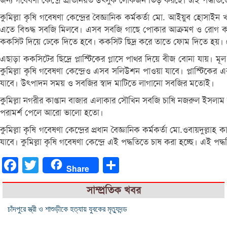
জন্য গবেষণা কেন্দ্রে প্রতিনিয়ত উৎসুক লোকজন ভিড় করছে। এই পদ্ধতিতে
কুমিল্লা কৃষি গবেষণা কেন্দ্রের বৈজ্ঞানিক কর্মকর্তা মো. আইয়ুব হোসাই
এতে বিশুদ্ধ সবজি মিলবে। এসব সবজি গাছে পোকার আক্রমণ ও রোগ কম 
ককসিট দিয়ে ঢেকে দিতে হবে। ককসিট ছিদ্র করে তাতে ফোম দিতে হয়। 
এছাড়া ককসিটের ছিদ্রে প্লাস্টিকের গ্লাসে পাথর দিয়ে বীজ বোনা যায়। 
কুমিল্লা কৃষি গবেষণা কেন্দ্রেও এসব সলিউশন পাওয়া যাবে। প্লাস্টিক
যাবে। উৎপাদন সময় ও সবজির স্বাদ মাটিতে লাগানো সবজির মতোই।
কুমিল্লা নগরীর কাপ্তান বাজার এলাকার সৌখিন সবজি চাষি নজরুল ইসলাম 
পরামর্শ পেলে আরো ভালো হতো।
কুমিল্লা কৃষি গবেষণা কেন্দ্রের প্রধান বৈজ্ঞানিক কর্মকর্তা মো.ওবায়দুল্
যাবে। কুমিল্লা কৃষি গবেষণা কেন্দ্রে এই পদ্ধতিতে চাষ করা হচ্ছে। এই
Facebook
Twitter
Share
Share
সাম্প্রতিক খবর
চাঁদপুরে স্ত্রী ও শাশুড়ীকে হত্যায় যুবকের মৃত্যুদন্ড