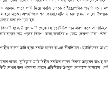
 প্লাস্টিকের পাত্রে পানি দিয়ে সবজির চাষ করা হয়। তবে পানিতে মেশাতে
ন খান জানান, পাত্রে পানি দিয়ে সবজি চাষকে হাইড্রোপনিক পদ্ধতি বলে। ন
হয়ে থাকে। এপদ্ধতিতে শসা,করলা,লেটুস ও চাল কুমড়া ভালো উৎপাদন হ
ফোমে চারা লাগানো হয়।
মূল বিষয়টি হচ্ছে উদ্ভিদ মাটি থেকে যে ১৬টি উপাদান গ্রহণ করে তা পা
ের একটি বক্সের দাম পড়বে তিনশ’ টাকা,ককসিট ও ফোম দেড়শ’ টাকা, স্টক 
শাহীন বলেন,মাটি ছাড়া সবজি চাষের আগ্রহ দীর্ঘদিনের। ইউটিউবের মাধ্যম
লাহ কায়সার বলেন, কুমিল্লায় মাটি বিহীন সবজির চাষের বিষয়ে মানুষের আগ্রহ
 পদ্ধতিটি দেখার জন্য গবেষণা কেন্দ্রে প্রতিনিয়ত উৎসুক লোকজন আসছেন। 