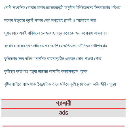
ফেনী সাংবাদিক ফোরাম ঢাকার রজতজয়ন্তী অনুষ্ঠান বিশিষ্টজনদের মিলনমেলায় পরিণত
মতলব উত্তরে প্রাণী সম্পদ সেবা সপ্তাহে র‌্যালী ও আলোচনা সভা
মুরাদনগরে একই পরিবারের ১০জনসহ নতুন করে ১৮ জন করোনায় আক্রান্ত
করোনায় আক্রান্ত ওপার বাঙলার জনপ্রিয় অভিনেতা সৌমিত্র চট্টোপাধ্যায়
কুমিল্লার সদর দক্ষিণে মানসিক ভারসাম্যহীন একজন লোক পাওয়া গেছে
কুমিল্লা কারাগারে হত্যা মামলার আসামির কন্যাসন্তান প্রসব
বৃষ্টির পানিতে পড়ে থাকা বৈদ্যুতিক তারে জড়িয়ে কুমিল্লায় তরুণ আইনজীবীর মৃত্যু
গ্যালারী
ads