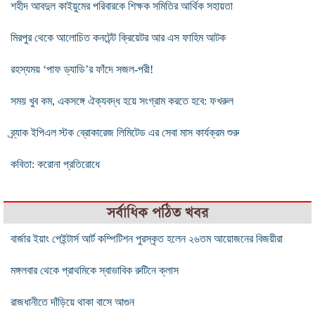
শহীদ আবদুল কাইয়ুমের পরিবারকে শিক্ষক সমিতির আর্থিক সহায়তা
মিরপুর থেকে আলোচিত কনটেন্ট ক্রিয়েটর আর এস ফাহিম আটক
রহস্যময় ‘পাফ ড্যাডি’র ফাঁদে সজল-পরী!
সময় খুব কম, একসঙ্গে ঐক্যবদ্ধ হয়ে সংগ্রাম করতে হবে: ফখরুল
ব্র্যাক ইপিএল স্টক ব্রোকারেজ লিমিটেড এর সেবা মাস কার্যক্রম শুরু
কবিতা: করোনা প্রতিরোধে
সর্বাধিক পঠিত খবর
বার্জার ইয়াং পেইন্টার্স আর্ট কম্পিটিশন পুরস্কৃত হলেন ২৬তম আয়োজনের বিজয়ীরা
মঙ্গলবার থেকে প্রাথমিকে স্বাভাবিক রুটিনে ক্লাস
রাজধানীতে দাঁড়িয়ে থাকা বাসে আগুন