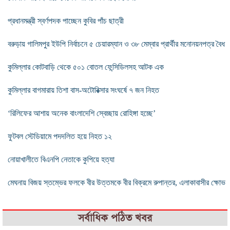
প্রধানমন্ত্রী স্বর্ণপদক পাচ্ছেন কুবির পাঁচ ছাত্রী
বরুড়ায় গালিমপুর ইউপি নির্বাচনে ৫ চেয়ারম্যান ও ৩৮ মেম্বার প্রার্থীর মনোনয়নপত্র বৈধ
কুমিল্লার কোটবাড়ি থেকে ৫০১ বোতল ফেন্সিডিলসহ আটক এক
কুমিল্লার বাগমারায় তিশা বাস-অটোরিক্সার সংঘর্ষে ৭ জন নিহত
‘রিলিফের আশায় অনেক বাংলাদেশি স্বেচ্ছায় রোহিঙ্গা হচ্ছে’
ফুটবল স্টেডিয়ামে পদদলিত হয়ে নিহত ১২
নোয়াখালীতে বিএনপি নেতাকে কুপিয়ে হত্যা
মেঘনায় বিজয় স্তম্ভের ফলকে বীর উত্তমকে বীর বিক্রমে রুপান্তর, এলাকাবাসীর ক্ষোভ
সর্বাধিক পঠিত খবর