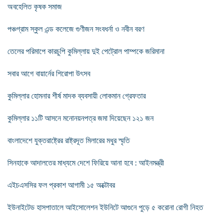
অবহেলিত কৃষক সমাজ
পঞ্চগ্রাম স্কুল এন্ড কলেজে গুণীজন সংবধর্না ও নবীন বরণ
তেলের পরিমাপে কারচুপি কুমিল্লায় দুই পেট্রোল পাম্পকে জরিমানা
সবার আগে বায়ার্নের শিরোপা উৎসব
কুমিল্লার হোমনার শীর্ষ মাদক ব্যবসায়ী লোকমান গ্রেফতার
কুমিল্লার ১১টি আসনে মনোনয়নপত্র জমা দিয়েছেন ১২১ জন
বাংলাদেশে যুক্তরাষ্ট্রের রাষ্ট্রদূত মিলারের মধুর স্মৃতি
সিনহাকে আদালতের মাধ্যমে দেশে ফিরিয়ে আনা হবে : আইনমন্ত্রী
এইচএসসির ফল প্রকাশ আগামী ১৫ অক্টোবর
ইউনাইটেড হাসপাতালে আইসোলেশন ইউনিটে আগুনে পুড়ে ৫ করোনা রোগী নিহত