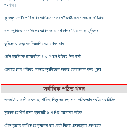
প্রশাসন
কুমিল্লা নগরীতে বিজিবির অভিযান: ১৩ মোটরসাইকেল চালককে জরিমানা
দাউদকান্দিতে সাংবাদিকের অফিসের আসবাবপত্র নিয়ে গেছে দুর্বৃত্তরা
কুমিল্লায় অস্ত্রসহ বিএনপি নেতা গ্রেফতার
মেসি ম্যাজিকে মায়োর্কাকে ৪-০ গোলে উড়িয়ে দিল বার্সা
মেঘনায় র‍্যাব পরিচয়ে অজ্ঞাত ব্যাক্তিকে মারধর,রহস্যজনক কবর খুড়া!
সর্বাধিক পঠিত খবর
লালমাইয়ে আলী আক্কাছ, শাহিন, শিমূলের নেতৃত্বে হেলিকপ্টার প্রতিকের মিছিল
মুরাদনগরে শীর্ষ মাদক ব্যবসায়ী ৬’শ পিছ ইয়াবাসহ আটক
চৌদ্দগ্রামের কাশিনগরে কৃষকের ধান কেটে দিলো চেয়ারম্যান মোশারেফ