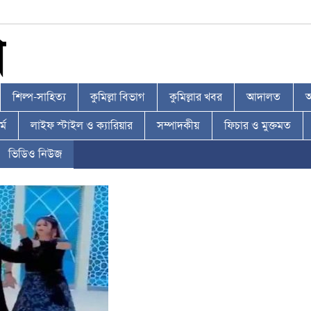
শিল্প-সাহিত্য
কুমিল্লা বিভাগ
কুমিল্লার খবর
আদালত
আ
্ম
লাইফ স্টাইল ও ক্যারিয়ার
সম্পাদকীয়
ফিচার ও মুক্তমত
ভিডিও নিউজ