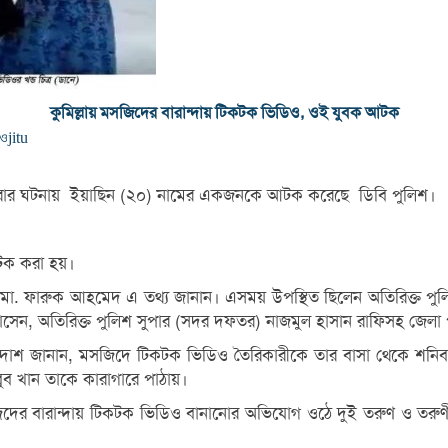
কুমিল্লায় মসজিদের বারান্দায় টিকটক ভিডিও, ওই যুবক আটক
িও
jitu
িও করার ঘটনায় ইয়াছিন (২০) নামের একজনকে আটক করেছে ডিবি পুলিশ।
আটক করা হয়।
র মো. ফারুক আহমেদ এ তথ্য জানান। এসময় উপস্থিত ছিলেন অতিরিক্ত পুলি
, অতিরিক্ত পুলিশ সুপার (সদর দফতর) নাজমুল হাসান রাফিসহ জেলা পুলি
মল দাশ জানান, মসজিদে টিকটক ভিডিও তৈরিকারীকে তার বাসা থেকে শনিব
ব খান তাকে কারাগারে পাঠায়।
েল মসজিদের বারান্দায় টিকটক ভিডিও বানানোর অভিযোগ ওঠে দুই তরুণ ও তর