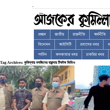
,
প্রচ্ছদ
জাতীয়
রাজনীতি
অর্থনীতি
বিনোদন
আইসিটি
প্রবাসের খবর
ধর
পর্যটন
কলকাতার খবর
চাকরির খবর
Tag Archives: কুমিল্লায় মসজিদের বারান্দায় টিকটক ভিডিও