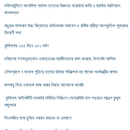
দাউদকান্দিতে সাংবাদিক শ্যামল দত্তের বিরুদ্ধে পরোয়ানা জারি ও হুমকির প্রতিবাদে
মানববন্ধন
কচুয়ার পালাখাল উচ্চ বিদ্যালয়ে অভিভাবক সমাবেশ ও বার্ষিক ক্রীড়া সাংস্কৃতিক পুরস্কার
বিতরণী সভা
কুমিল্লায় ২৯৫ দিনে ২৪২ ধর্ষণ
চব্বিশের গণঅভ্যুত্থান একাত্তরের স্বাধীনতাকে রক্ষা করেছে: উপদেষ্টা আসিফ
চৌদ্দগ্রামে ৭ জনকে পুড়িয়ে হত্যার ঘটনার পরিকল্পনা হয় সাবেক অর্থমন্ত্রীর বাসায়
জলবায়ু নিয়ে একসঙ্গে কাজ করার বিষয়ে আলোচনা করেছি
কুমিল্লা আইনজীবি সহকারি সমিতির নির্বাচনে সেক্রেটারি পদে লড়ছেন আব্দুল কুদ্দুস
মজুমদার
পিএসজির সঙ্গে চুক্তি নবায়ন করবেন না এমবাপে