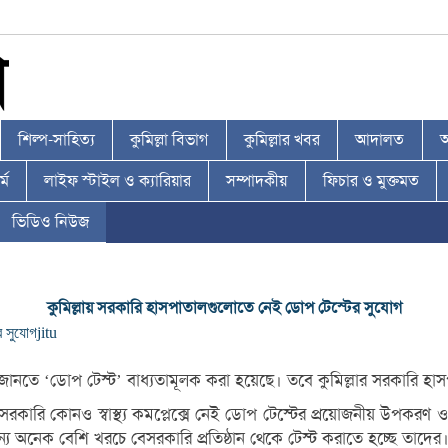
শিল্প-সাহিত্য
কুমিল্লা বিভাগ
কুমিল্লার খবর
আদালত
আ
্ম
লাইফ স্টাইল ও ক্যারিয়ার
সম্পাদকীয়
ফিচার ও মুক্তমত
ভিডিও নিউজ
কুমিল্লায় সরকারি হাসপাতালগুলোতে নেই ডোপ টেস্টের সুযোগ
র সুযোগ
jitu
রে কিনা জানতে ‘ডোপ টেস্ট’ বাধ্যতামূলক করা হয়েছে। তবে কুমিল্লার সরকা
ারি কোনও স্বাস্থ্য কমপ্লেক্সে নেই ডোপ টেস্টের প্রয়োজনীয় উপকরণ ও য
্য অনেক বেশি খরচে বেসরকারি প্রতিষ্ঠান থেকে টেস্ট করাতে হচ্ছে তাদের