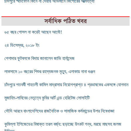
চাঁদপুরে স্মার্টফোন কিনে না দেয়ায় অভিমানে কিশোরের আত্মহত্যা
সর্বাধিক পঠিত খবর
৬৫ বছর গোসল না করেই আছেন আমৌ!
২৪ ডিসেম্বর, ২০১৮ ইং
পেশাদার ফুটবলকে বিদায় জানালেন জাভি হার্নান্দেজ
লাকসামে ১০ বছরের শিশুর রহস্যজনক মৃত্যু, এলাকায় নানা গুঞ্জন
চাঁদপুরে শতবর্ষী শাহতলী কামিল মাদ্রাসায় নিয়োগপ্রাপ্ত ৪ প্রভাষকের একসঙ্গে যোগদান
মুজাহিদ-লাবিবের নেতৃত্বে কুবির আর্ট এন্ড হেরিটেজ সোসাইটি
সৌদি আরবে বাংলাদেশিদের রাজনৈতিক ও সামাজিক কর্মকান্ডের উপর নিষেধাজ্ঞা
কুমিল্লা ইপিজেডের বিষাক্ত তরল বর্জ্য: ছড়াচ্ছে উৎকট গন্ধ, মরছে মাছসহ জলজ