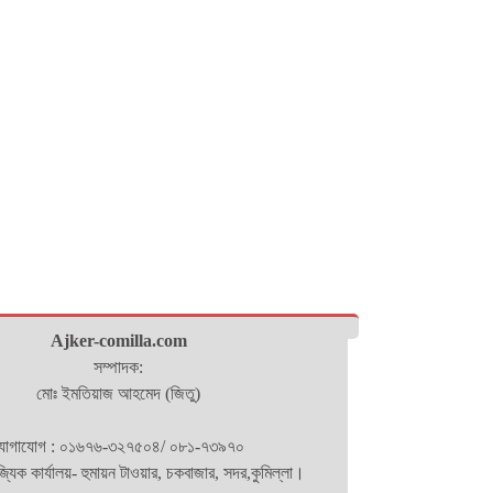
Ajker-comilla.com
সম্পাদক:
মোঃ ইমতিয়াজ আহমেদ (জিতু)
োগাযোগ : ০১৬৭৬-৩২৭৫০৪/ ০৮১-৭৩৯৭০
িজ্যিক কার্যালয়- হুমায়ন টাওয়ার, চকবাজার, সদর,কুমিল্লা।