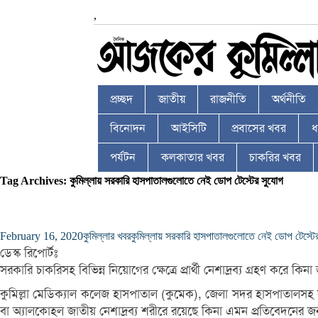
,
প্রচ্ছদ
জাতীয়
রাজনীতি
অর্থনীতি
বিনোদন
আইসিটি
প্রবাসের খবর
ধর
পর্যটন
কলকাতার খবর
চাকরির খবর
Tag Archives: কুমিল্লায় সরকারি হাসপাতালগুলোতে নেই ডোপ টেস্টের সুযোগ
February 16, 2020
কুমিল্লার খবর
কুমিল্লায় সরকারি হাসপাতালগুলোতে নেই ডোপ টেস্টে
ডেস্ক রিপোর্টঃ
সরকারি চাকরিসহ বিভিন্ন নিয়োগের ক্ষেত্রে প্রার্থী নেশাদ্রব্য গ্রহণ ক
কুমিল্লা মেডিক্যাল কলেজ হাসপাতাল (কুমেক), জেলা সদর হাসপাতালসহ সরক
বা অ্যালকোহল জাতীয় নেশাদ্রব্য শরীরে রয়েছে কিনা এমন প্রতিবেদনের জন