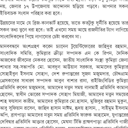
নয়, জেলার ১৭ উপজেলায় আন্দোলন ছড়িয়ে পড়বে। আপনার সকল
ইতিবাচক সংবাদ পরিহার করা হবে।
উন্নয়নের নামে যে ব্রিজ-কালভার্ট হয়েছে, তাতে কতটুকু দুর্নীতি হয়েছে তার
সকল তথ্য তুলে ধরা হবে। তাই এখনো সময় আছে রাজনীতির ট্যাগ লাগিয়ে
সাংবাদিকদের পিছে লাগানোর চেষ্টা করবেন না।
মানববন্ধনে অংশগ্রহণ করেন চ্যানেল টুয়েন্টিফোরের জাহিদুর রহমান,
সাংবাদিক সমিতি, কুমিল্লার ক্রীড়া সম্পাদক এন কে রিপন, দৈনিক
আজকের জীবনের নেকবর হোসেন, জাতীয় সাংবাদিক সংস্থা কুমিল্লা জেলা
শাখার সহ-সভাপতি মো. আবদুল আউয়াল সরকার, আমাদের কুমিল্লার
সোহাইবুল ইসলাম সোহাগ, দেশ রুপান্তরের সুজন মজুমদার, চৌদ্দগ্রাম
প্রেসকাবের সাধারণ সম্পাদক আবুল বাশার রানা, রাইজিংবিডির কুমিল্লা
প্রতিনিধি রুবেল মজুমদার, আমাদের নতুন সময় লালমাই প্রতিনিধি কামাল
হোসেন, স্বাধীন ভোরের সম্পাদক সোহাগ মিয়াজী, আমাদের নতুন সময়ের
শাহ ফয়সাল কারীম, আমাদের কুমিল্লার মো.হাসান, মুজিবুর রহমান মুকুল,
আবু সুফিয়ান রাসেল, জাহিদ হাসান নাঈম, হৃদয় হাসান, , সাইমুম ইসলাম
অপি, ব্রাণপাড়া আমাদের নতুন সময় প্রতিনিধি ফারুক আহামেদ, যুগান্তরের
দেবিদ্বার প্রতিনিধি আক্তার হোসেন, মেঘনা টিভি ব্রাহ্মণপাড়া প্রতিনিধি গাজী