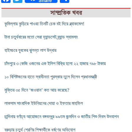
Share
সাম্প্রতিক খবর
কুমিল্লায় কুড়িয়ে পাওয়া তিনটি চেক বই দিয়ে ব্ল্যাকমেল!
টানা চতুর্থবারের মতো সেরা হ্যান্ডসেট ব্র্যান্ড স্যামসাং
হাইমচরে যুবকের ঝুলন্ত লাশ উদ্ধার
চাঁদপুরে ৩ কেজি ওজনের এক ইলিশ বিক্রি হলো ২২ হাজার ৭৯৮ টাকায়
১০ বিশিষ্টজনের হাতে স্বাধীনতা পুরস্কার তুলে দিলেন প্রধানমন্ত্রী
মুক্তির ৩৫ দিনে ‘জওয়ান’ কত আয় করেছে?
লাকসাম সাংবাদিক ইউনিয়নের দোয়া ও ইফতার মাহফিল
চান্দিনায় বর্ণাঢ্য আয়োজনে বঙ্গবন্ধুর ৯৯তম জন্মদিন ও জাতীয় শিশু দিবস উদযাপন
বরুড়ায় চতুর্থ শ্রেণির শিক্ষার্থীকে ধর্ষণের অভিযোগ