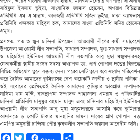
রুবেল, ভয়েস বাংলার প্রতিনিধি হান্নান, মানবজমিনের ব্রাহ্মণপাড়া প্রতিনিধি
সাইফুল ইসলাম ভূইয়া, সাংবাদিক জামাল হোসেন, অপরাধ বিচিত্রার
প্রতিনিধি এম এ মান্নান, কালজয়ী প্রতিনিধি সজিব ভূইয়া, ঢাকা ক্যানভাস
প্রতিনিধি খন্দকার মহিবুল হক, আমাদের বাংলা প্রতিনিধি মনির হোসেন
প্রমুখ।
প্রসঙ্গত, গত ৩ জুন চান্দিনা উপজেলা আওয়ামী লীগের কর্মী সমাবেশে
উপজেলা আওয়ামী লীগ সভাপতি, সাধারণ সম্পাদক, যুগ্ম-সাধারণ সম্পাদক
ও মহিচাইল ইউনিয়ন আওয়ামী লীগ সভাপতি আবু মুছা মজুমদারসহ
নেতাকর্মীরা স্থানীয় সংসদ সদস্য অধ্যাপক ডা. প্রাণ গোপাল দত্তের বিরুদ্ধে
বিভিন্ন অভিযোগ তুলে বক্তব্য দেন। পরের সেটি তুলে ধরে সংবাদ পরিবেশন
করে দৈনিক আমাদের কুমিল্লাসহ বেশ কয়েকটি জাতীয় ও স্থানীয় পত্রিকা।
ওই সংবাদের প্রেক্ষিতেই দৈনিক আমাদের কুমিল্লার ভারপ্রাপ্ত সম্পাদক
নাসিমা খান মন্টি, ব্যবস্থাপনা সম্পাদক শাহাজাদা এমরান ও পত্রিকাটির
চান্দিনা প্রতিনিধি মাসুমুর রহমান মাসুদ এবং চান্দিনার মহিচাইল ইউনিয়ন
আওয়ামী লীগ সভাপতি আবু মুছা মজুমদারকে আসামি করে কুমিল্লার
আদালতে ৬ কোটি টাকার মানহানির মামলা দায়ের প্রাণ গোপাল দত্ত
এমপির অনুসারী চান্দিনা পৌর কৃষকলীগ সভাপতি জয়নাল আবেদীন জনি।
Facebook
Twitter
Share