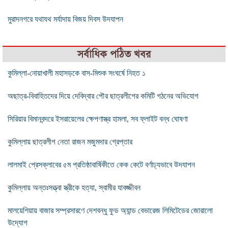
মুরাদনগরে যথাযথ মর্যাদায় বিজয় দিবস উদযাপন
সর্বাধিক পঠিত খবর
কুমিল্লা-নোয়াখালী মহাসড়কে বাস-মিশুক সংঘর্ষে নিহত ১
অছাত্র-বিবাহিতদের দিয়ে দেবিদ্বার পৌর ছাত্রলীগের কমিটি গঠনের অভিযোগ
সিরিয়ার বিমানবন্দরে ইসরায়েলের ক্ষেপণাস্ত্র হামলা, সব ফ্লাইট বন্ধ ঘোষণা
কুমিল্লায় ছাত্রলীগ নেতা রাজন মজুমদার গ্রেপ্তার
লালমাই প্রেসক্লাবের ৫ম প্রতিষ্ঠাবার্ষিকীতে কেক কেটে বর্ণাঢ্যভাবে উদযাপন
কুমিল্লায় অন্তঃসত্ত্বা স্ত্রীকে হত্যা, স্বামীর যাবজ্জীবন
মালয়েশিয়ায় বাজার সম্প্রসারণে দেশবন্ধু ফুড অ্যান্ড বেভারেজ লিমিটেডের জোরালো
উদ্যোগ