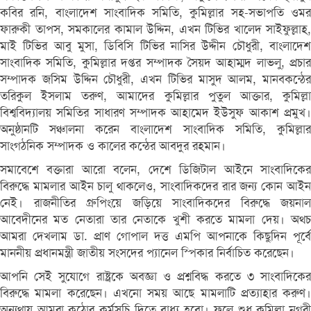
কবির রনি, বাংলাদেশ সাংবাদিক সমিতি, কুমিল্লার সহ-সভাপতি ওমর
ফারুকী তাপস, সমকালের কামাল উদ্দিন, এখন টিভির খালেদ সাইফুল্লাহ,
মাই টিভির আবু মুসা, ডিবিসি টিভির নাসির উদ্দীন চৌধুরী, বাংলাদেশ
সাংবাদিক সমিতি, কুমিল্লার দপ্তর সম্পাদক সৈয়দ আহাম্মদ লাভলু, প্রচার
সম্পাদক জসিম উদ্দিন চৌধুরী, এখন টিভির মাসুদ আলম, মানবকন্ঠের
তরিকুল ইসলাম তরুণ, আমাদের কুমিল্লার পুতুল আক্তার, কুমিল্লা
বিশ্ববিদ্যালয় সমিতির সাধারণ সম্পাদক আহামেদ ইউসুফ আকাশ প্রমুখ।
অনুষ্ঠানটি সঞ্চালনা করেন বাংলাদেশ সাংবাদিক সমিতি, কুমিল্লার
সাংগঠনিক সম্পাদক ও কালের কন্ঠের আবদুর রহমান।
সমাবেশে বক্তারা আরো বলেন, দেশে ডিজিটাল আইনে সাংবাদিকের
বিরুদ্ধে মামলার আইন চালু থাকলেও, সাংবাদিকদের রার জন্য কোন আইন
নেই। রাজনীতির গ্রুপিংয়ে জড়িয়ে সাংবাদিকদের বিরুদ্ধে জয়নাল
আবেদীনের মত নেতারা তার নেতাকে খুশী করতে মামলা দেয়। অথচ
আমরা দেখলাম ডা. প্রাণ গোপাল দত্ত এমপি আপনাকে কিছুদিন পূর্বে
মাননীয় প্রধানমন্ত্রী জাতীয় সংসদের প্যানেল স্পিকার নির্বাচিত করেছেন।
আপনি সেই সুযোগে রাষ্ট্রকে অবজ্ঞা ও প্রশ্নবিদ্ধ করতে ৩ সাংবাদিকের
বিরুদ্ধে মামলা করেছেন। এখনো সময় আছে মামলাটি প্রত্যাহার করুণ।
অন্যথায় আমরা কঠোর কর্মসূচি দিতে বাধ্য হবো। ফলে শুধু কুমিল্লা নগরী