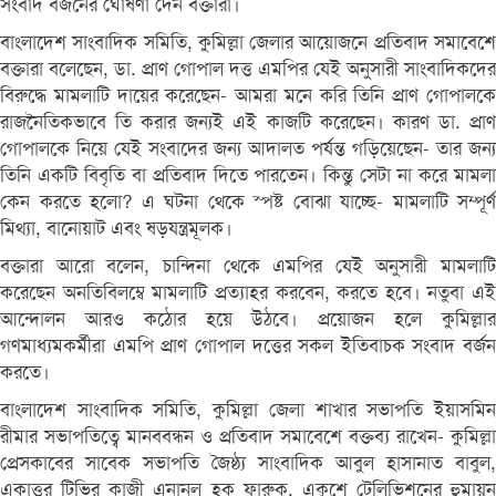
সংবাদ বর্জনের ঘোষণা দেন বক্তারা।
বাংলাদেশ সাংবাদিক সমিতি, কুমিল্লা জেলার আয়োজনে প্রতিবাদ সমাবেশে
বক্তারা বলেছেন, ডা. প্রাণ গোপাল দত্ত এমপির যেই অনুসারী সাংবাদিকদের
বিরুদ্ধে মামলাটি দায়ের করেছেন- আমরা মনে করি তিনি প্রাণ গোপালকে
রাজনৈতিকভাবে তি করার জন্যই এই কাজটি করেছেন। কারণ ডা. প্রাণ
গোপালকে নিয়ে যেই সংবাদের জন্য আদালত পর্যন্ত গড়িয়েছেন- তার জন্য
তিনি একটি বিবৃতি বা প্রতিবাদ দিতে পারতেন। কিন্তু সেটা না করে মামলা
কেন করতে হলো? এ ঘটনা থেকে স্পষ্ট বোঝা যাচ্ছে- মামলাটি সম্পূর্ণ
মিথ্যা, বানোয়াট এবং ষড়যন্ত্রমূলক।
বক্তারা আরো বলেন, চান্দিনা থেকে এমপির যেই অনুসারী মামলাটি
করেছেন অনতিবিলম্বে মামলাটি প্রত্যাহর করবেন, করতে হবে। নতুবা এই
আন্দোলন আরও কঠোর হয়ে উঠবে। প্রয়োজন হলে কুমিল্লার
গণমাধ্যমকর্মীরা এমপি প্রাণ গোপাল দত্তের সকল ইতিবাচক সংবাদ বর্জন
করতে।
বাংলাদেশ সাংবাদিক সমিতি, কুমিল্লা জেলা শাখার সভাপতি ইয়াসমিন
রীমার সভাপতিত্বে মানববন্ধন ও প্রতিবাদ সমাবেশে বক্তব্য রাখেন- কুমিল্লা
প্রেসকাবের সাবেক সভাপতি জৈষ্ঠ্য সাংবাদিক আবুল হাসানাত বাবুল,
একাত্তর টিভির কাজী এনানুল হক ফারুক, একুশে টেলিভিশনের হুমায়ুন