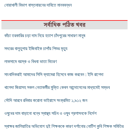
নোয়াখালী বিভাগ বাস্তবায়নের দাবিতে মানববন্ধন
সর্বাধিক পঠিত খবর
কাঁচা তরকারির চড়া দাম নিয়ে হতাশ চাঁদপুরের সাধারণ মানুষ
সদরের বালুতুপায় ইজিবাইক চাপাঁয় শিশুর মৃত্যু
লাকসামে বয়স্ক ও বিধবা ভাতা বিতরণ
সাংবাদিকরাই আমাদের সিসি ক্যামেরা হিসেবে কাজ করবেন : ইসি রাশেদা
খালেদা জিয়াসহ সকল নেতাকর্মীর মুক্তি কেবল আন্দোলেনের মাধ্যমেই সম্ভব
সৌদি আরবে রবিবার করোনা ভাইরাসে সংক্রমিত ১,৯১২ জন
ওষুধের দাম বাড়ানো বন্ধে স্বাস্থ্য সচিব ও ওষুধ প্রশাসনকে নির্দেশ
স্বাক্ষর জালিয়াতির অভিযোগ দুই শিক্ষককে কারণ দর্শানোর নোটিশ কুবি শিক্ষক সমিতির