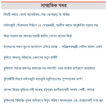
সাম্প্রতিক খবর
বিদায়ী ম্যাচে কোপা আমেরিকার সেরা খেলোয়াড় ডি মারিয়া
দাউদকান্দি পৌরসভায় নির্বাচন ১৪ ফেব্রুয়ারী, প্রতীক বরাদ্দে আনুষ্ঠানিক প্রচার শুরু
জিয়া অরফানেজ মামলায় স্থায়ী জামিন পেলেন খালেদা জিয়া
উন্নয়নের সকল সূচকে বাংলাদেশ এগিয়ে যাচ্ছে – পরিকল্পনামন্ত্রী লোটাস কামাল এমপি
কুবিতে বঙ্গবন্ধু পরিষদের একাংশের নতুন কমিটি
কুমিল্লা শহরের রাজগঞ্জ বাজারের সহ-সভাপতি এবার করোনা ভাইরাসে আক্রান্ত
বুদ্ধিজীবী দিবসে দাউদকান্দি বধ্যভূমি স্বৃতিস্তম্ভে পুস্পস্তবক অর্পণ
খালেদা জিয়ার মুক্তির দাবী করেছে চট্টগ্রাম জাতীয়তাবাদী সমর্থক গোষ্ঠী- কাতার
কুমিল্লায় বিজিবির পৃথক অভিযানে বিপুল পরিমাণ মাদকদ্রব্য এবং চোরাচালানী পণ্য জব্দ