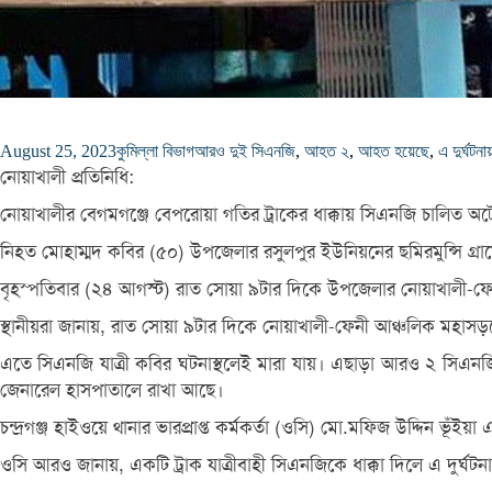
August 25, 2023
কুমিল্লা বিভাগ
আরও দুই সিএনজি
,
আহত ২
,
আহত হয়েছে
,
এ দুর্ঘটনা
নোয়াখালী প্রতিনিধি:
নোয়াখালীর বেগমগঞ্জে বেপরোয়া গতির ট্রাকের ধাক্কায় সিএনজি চালিত অট
নিহত মোহাম্মদ কবির (৫০) উপজেলার রসুলপুর ইউনিয়নের ছমিরমুন্সি গ্র
বৃহস্পতিবার (২৪ আগস্ট) রাত সোয়া ৯টার দিকে উপজেলার নোয়াখালী-ফেন
স্থানীয়রা জানায়, রাত সোয়া ৯টার দিকে নোয়াখালী-ফেনী আঞ্চলিক মহাসড়ক
এতে সিএনজি যাত্রী কবির ঘটনাস্থলেই মারা যায়। এছাড়া আরও ২ সিএনজ
জেনারেল হাসপাতালে রাখা আছে।
চন্দ্রগঞ্জ হাইওয়ে থানার ভারপ্রাপ্ত কর্মকর্তা (ওসি) মো.মফিজ উদ্দিন 
ওসি আরও জানায়, একটি ট্রাক যাত্রীবাহী সিএনজিকে ধাক্কা দিলে এ দুর্ঘটন