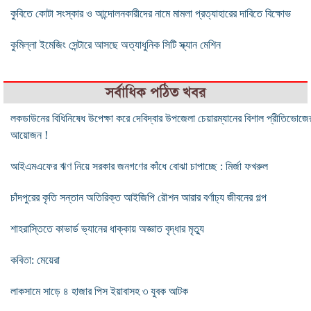
কুবিতে কোটা সংস্কার ও আন্দোলনকারীদের নামে মামলা প্রত্যাহারের দাবিতে বিক্ষোভ
কুমিল্লা ইমেজিং সেন্টারে আসছে অত্যাধুনিক সিটি স্ক্যান মেশিন
সর্বাধিক পঠিত খবর
লকডাউনের বিধিনিষেধ উপেক্ষা করে দেবিদ্বার উপজেলা চেয়ারম্যানের বিশাল প্রীতিভোজে
আয়োজন !
আইএমএফের ঋণ নিয়ে সরকার জনগণের কাঁধে বোঝা চাপাচ্ছে : মির্জা ফখরুল
চাঁদপুরের কৃতি সন্তান অতিরিক্ত আইজিপি রৌশন আরার বর্ণাঢ্য জীবনের গল্প
শাহরাস্তিতে কাভার্ড ভ্যানের ধাক্কায় অজ্ঞাত বৃদ্ধার মৃত্যু
কবিতা: মেয়েরা
লাকসামে সাড়ে ৪ হাজার পিস ইয়াবাসহ ৩ যুবক আটক