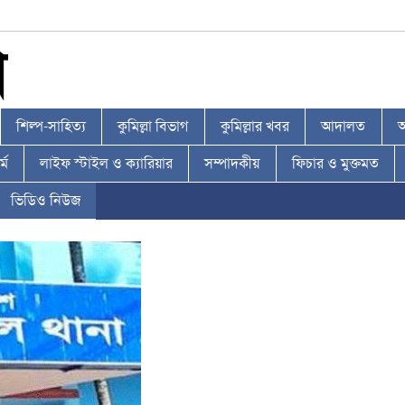
শিল্প-সাহিত্য
কুমিল্লা বিভাগ
কুমিল্লার খবর
আদালত
আ
্ম
লাইফ স্টাইল ও ক্যারিয়ার
সম্পাদকীয়
ফিচার ও মুক্তমত
ভিডিও নিউজ