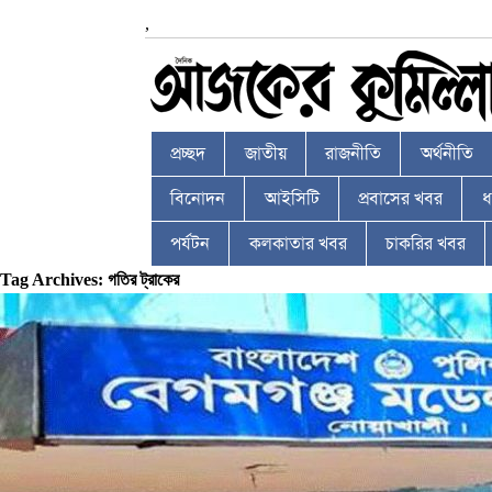
,
প্রচ্ছদ
জাতীয়
রাজনীতি
অর্থনীতি
বিনোদন
আইসিটি
প্রবাসের খবর
ধর
পর্যটন
কলকাতার খবর
চাকরির খবর
Tag Archives: গতির ট্রাকের