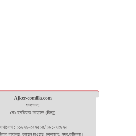
Ajker-comilla.com
সম্পাদক:
মোঃ ইমতিয়াজ আহমেদ (জিতু)
োগাযোগ : ০১৬৭৬-৩২৭৫০৪/ ০৮১-৭৩৯৭০
িজ্যিক কার্যালয়- হুমায়ন টাওয়ার, চকবাজার, সদর,কুমিল্লা।