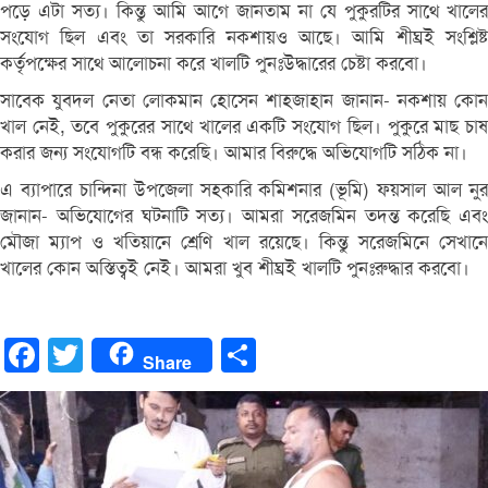
পড়ে এটা সত্য। কিন্তু আমি আগে জানতাম না যে পুকুরটির সাথে খালের
সংযোগ ছিল এবং তা সরকারি নকশায়ও আছে। আমি শীঘ্রই সংশ্লিষ্ট
কর্তৃপক্ষের সাথে আলোচনা করে খালটি পুনঃউদ্ধারের চেষ্টা করবো।
সাবেক যুবদল নেতা লোকমান হোসেন শাহজাহান জানান- নকশায় কোন
খাল নেই, তবে পুকুরের সাথে খালের একটি সংযোগ ছিল। পুকুরে মাছ চাষ
করার জন্য সংযোগটি বন্ধ করেছি। আমার বিরুদ্ধে অভিযোগটি সঠিক না।
এ ব্যাপারে চান্দিনা উপজেলা সহকারি কমিশনার (ভূমি) ফয়সাল আল নুর
জানান- অভিযোগের ঘটনাটি সত্য। আমরা সরেজমিন তদন্ত করেছি এবং
মৌজা ম্যাপ ও খতিয়ানে শ্রেণি খাল রয়েছে। কিন্তু সরেজমিনে সেখানে
খালের কোন অস্তিত্বই নেই। আমরা খুব শীঘ্রই খালটি পুনঃরুদ্ধার করবো।
Facebook
Twitter
Share
Share