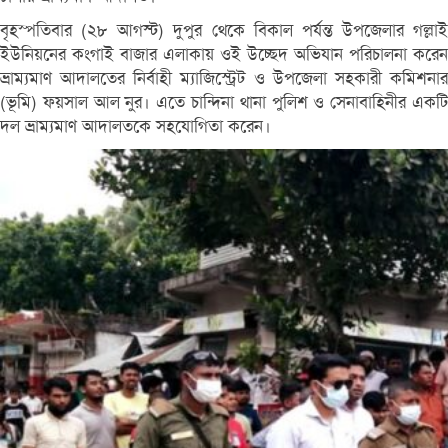
বৃহস্পতিবার (২৮ আগস্ট) দুপুর থেকে বিকাল পর্যন্ত উপজেলার গল্লাই
ইউনিয়নের কংগাই বাজার এলাকায় ওই উচ্ছেদ অভিযান পরিচালনা করেন
ভ্রাম্যমাণ আদালতের নির্বাহী ম্যাজিস্ট্রেট ও উপজেলা সহকারী কমিশনার
(ভূমি) ফয়সাল আল নুর। এতে চান্দিনা থানা পুলিশ ও সেনাবাহিনীর একটি
দল ভ্রাম্যমাণ আদালতকে সহযোগিতা করেন।