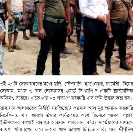
ওই ২৭টি দোকানঘরের মধ্যে মুদি, স্টেশনারি, হার্ডওয়্যার, ফার্মেসী, টিনের
দোকান, মাংস ও ফল দোকানসহ ওয়ার্ড বিএনপি’র একটি রাজনৈতিক
অফিসও রয়েছে। এতে প্রায় ৭০ শতাংশ সরকারি খাস জমি উদ্ধার করা হয়।
ভ্রাম্যমাণ আদালতের নির্বাহী ম্যাজিস্ট্রেট ফয়সাল আল নুর জানান- সরকারি
নির্দেশনায় খাস জায়গা উদ্ধার কার্যক্রমের অংশ হিসেবে আমরা গল্লাই
ইউনিয়নের কংগাই বাজারে অভিযান পরিচালনা করি। সার্ভেয়ারের মাধ্যমে
জায়গা পরিমাপের করে আমরা খাস জায়গা চিহ্নিত করি। যারা দীর্ঘদিন