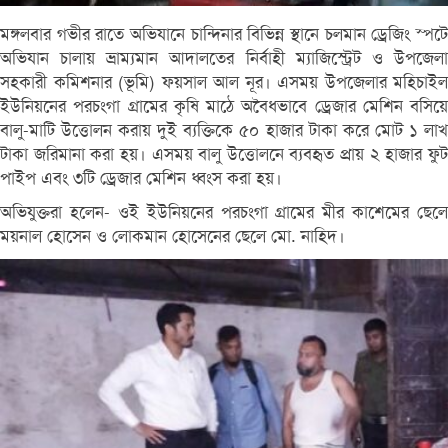
মঙ্গলবার গভীর রাতে অভিযানে চান্দিনার বিভিন্ন স্থানে চলমান ড্রেজিং স্পটে
অভিযান চালায় ভ্রাম্যমান আদালতের নির্বাহী ম্যাজিস্ট্রেট ও উপজেলা
সহকারী কমিশনার (ভূমি) ফয়সাল আল নূর। এসময় উপজেলার মহিচাইল
ইউনিয়নের পরচংগা গ্রামের কৃষি মাঠে অবৈধভাবে ড্রেজার মেশিন বসিয়ে
বালু-মাটি উত্তোলন করায় দুই ব্যক্তিকে ৫০ হাজার টাকা করে মোট ১ লাখ
টাকা জরিমানা করা হয়। এসময় বালু উত্তোলনে ব্যবহৃত প্রায় ২ হাজার ফুট
পাইপ এবং ৩টি ড্রেজার মেশিন ধ্বংস করা হয়।
অভিযুক্তরা হলেন- ওই ইউনিয়নের পরচংগা গ্রামের মীর কাশেমের ছেলে
ময়নাল হোসেন ও লোকমান হোসেনের ছেলে মো. নাহিদ।