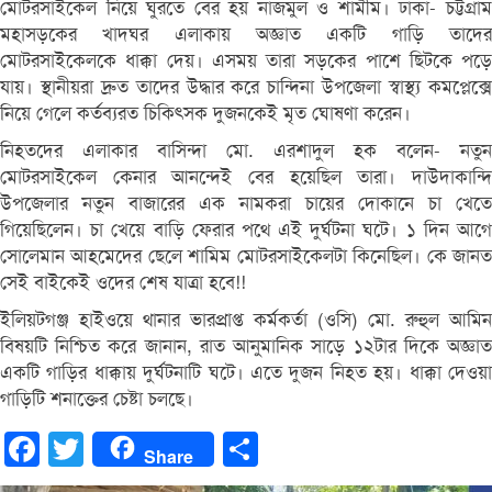
মোটরসাইকেল নিয়ে ঘুরতে বের হয় নাজমুল ও শামীম। ঢাকা- চট্টগ্রাম
মহাসড়কের খাদঘর এলাকায় অজ্ঞাত একটি গাড়ি তাদের
মোটরসাইকেলকে ধাক্কা দেয়। এসময় তারা সড়কের পাশে ছিটকে পড়ে
যায়। স্থানীয়রা দ্রুত তাদের উদ্ধার করে চান্দিনা উপজেলা স্বাস্থ্য কমপ্লেক্সে
নিয়ে গেলে কর্তব্যরত চিকিৎসক দুজনকেই মৃত ঘোষণা করেন।
নিহতদের এলাকার বাসিন্দা মো. এরশাদুল হক বলেন- নতুন
মোটরসাইকেল কেনার আনন্দেই বের হয়েছিল তারা। দাউদাকান্দি
উপজেলার নতুন বাজারের এক নামকরা চায়ের দোকানে চা খেতে
গিয়েছিলেন। চা খেয়ে বাড়ি ফেরার পথে এই দুর্ঘটনা ঘটে। ১ দিন আগে
সোলেমান আহমেদের ছেলে শামিম মোটরসাইকেলটা কিনেছিল। কে জানত
সেই বাইকেই ওদের শেষ যাত্রা হবে!!
ইলিয়টগঞ্জ হাইওয়ে থানার ভারপ্রাপ্ত কর্মকর্তা (ওসি) মো. রুহুল আমিন
বিষয়টি নিশ্চিত করে জানান, রাত আনুমানিক সাড়ে ১২টার দিকে অজ্ঞাত
একটি গাড়ির ধাক্কায় দুর্ঘটনাটি ঘটে। এতে দুজন নিহত হয়। ধাক্কা দেওয়া
গাড়িটি শনাক্তের চেষ্টা চলছে।
Facebook
Twitter
Share
Share