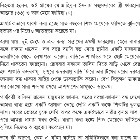
নিহতরা হলেন, ওই গ্রামের মোজাহিদুল ইসলাম মজুমদারের স্ত্রী ফারহানা
আক্তার (৩৩) ও তার মেয়ে ফাছিহা (৭)।
প্রাথমিকভাবে ধারণা করা হচ্ছে সাত বছরের শিশু মেয়েকে ফাঁসিতে ঝুলিয়ে
হত্যার পর নিজেও আত্মহত্যা করেছে মা।
জানা যায়, দুই মেয়ে ও এক কন্যা সন্তানের জননী ফারহানা। ছেলে বাবার
সঙ্গে ঢাকায় থাকেন। দশ বছর বয়সি বড় মেয়ে স্থানীয় একটি মাদ্রাসার
আবাসিকে থেকে লেখাপড়া করেন। বাড়িতে শাশুড়ির সঙ্গে ছোট মেয়েকে
নিয়ে থাকতেন ফারহানা। রোববার সকালে তালিম দিতে বাড়ি থেকে বের
হন শাশুড়ি কদরবানু। দুপুরে কদরবানু বাড়ি ফিরে তার টিনের ঘরের দরজা
জানালা বন্ধ থাকায় বাহির থেকে ডাকাডাকি করেন। বেশ কিছুক্ষণ ডাকার
পর কোনো সারা-শব্দ না পেয়ে আশপাশের মানুষকে ডাকেন।
পার্শ্ববর্তী বাসিন্দা রাসেল মজুমদার জানান, ঘরের দরজা-জানালা বন্ধ দেখে
আমরা বাধ্য হয়ে একটি জানালা ভেঙে দেখি একটি কক্ষে শিশুটির ঝুলন্ত
লাশ। ঘরের ভেতরে ঢুকে দেখি অপর কক্ষে একইভাবে নারীর ঝুলন্ত লাশ।
পরে আমরা থানায় খবর দেই। ধারণা করা হচ্ছে শিশু মেয়েকে ফাঁসিতে
ঝুলিয়ে নিজেও আত্মহত্যা করেছেন মা।
তবে কী কারণে, কেন এ ঘটনা ঘটেছে তা সুনির্দিষ্টভাবে বলা যাচ্ছে না।