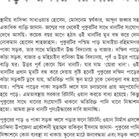
স্থানীয় বাসিন্দা সাখাওয়াত হোসেন, মোসলেম স্বর্ণকার, আব্দুল জব্বার সহ
একাধিক ব্যক্তি জানান- জন্মের পর থেকেই পুকুরটির সাথে খালটির সংযোগ
দেখে আসছি। কয়েক বছর আগে হঠাৎ ওই খালটির মুখ বন্ধ করে দেন
লোকমান হোসেন শাহজাহান। পুকুরটির পশ্চিম পাড় মাধাইয়া-রহিমানগর
পাকা সড়ক, তার সাথে মহিচাইল উচ্চ বিদ্যালয় ও বাজার। দক্ষিণ পাড়ে
কাঁচা সড়ক, বাজার ও মহিচাইল বালিকা উচ্চ বিদ্যালয়, পূর্ব ও উত্তর পাড়ে
বাড়ি ঘর। উত্তর পূর্ব কোনে ছিল খালটি। যার নাম ‘ছোরা খাল’। ওই
খালটির প্রধান মুখটি বন্ধ করে দেয়ায় বৃষ্টি হলেই পুকুরের দক্ষিন পাড়ের
কাঁচা সড়কটি ডুবে যায়, অতিরিক্ত পানি স্কুল মাঠে ঢুকে খেলাধুলা বন্ধ হয়ে
যায়। পশ্চিম পাড়ের পাকা সড়কটি ধ্বসে যান চলাচলের প্রায় অনুপযোগি
হয়ে পড়ে। এমতাবস্থায় সরকার রিটার্নিং ওয়াল করতে বাধ্য হয়েছে। কিন্তু
পুকুরের সাথে খালের সংযোগটি থাকলে অতিরিক্ত পানি খালে নিস্কাশন
হতো। আমরা দ্রুত খালটি পুনঃউদ্ধারের দাবি জানাচ্ছি।
পুকুরের পাড় ও পাকা সড়ক ধ্বসে পড়ার ফলে রিটার্নিং ওয়াল নির্মাণ প্রসঙ্গে
চান্দিনা উপজেলা প্রকৌশলী মুহাম্মদ রাকিবুল ইসলাম জানান- পুকুরের পানি
নিষ্কাশনে কোন ব্যবস্থা না থাকায় স্কুলের মাঠে জলাবদ্ধতা এবং সড়ক ধ্বসে