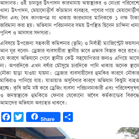
আদালত। ওই চানাচুর উৎপাদন কারখানায় অস্বাস্থ্যকর ও নোংরা পরিবেশে
খাদ্য উৎপাদন, মেয়াদোত্তীর্ণ কাঁচামাল ব্যবহার, পণ্যের গায়ে মেয়াদোর্ত্তীণ
সিল এবং বৈধ কাগজপত্র না থাকায় কারখানার মালিককে ১ লক্ষ টাকা
জরিমানা করা হয়। অভিযান পরিচালনার সময় উপস্থিত ছিলেন চান্দিনা থানা
পুলিশ ও আনসার সদস্যরা।
এবিষয়ে উপজেলা সহকারী কমিশনার (ভূমি) ও নির্বাহী ম্যাজিস্ট্রেট ফয়সাল
আল নুর বলেন- ড্রেজার ব্যবসায়ীরা স্থানীয় ভাবে প্রভাব বিস্তার করে রাখে।
যে কারণে অভিযানে গেলে স্থানীয় কেউ সহযোগিতার জন্যও এগিয়ে আসে
না। অপরদিকে এখন বর্ষার মৌসুমে চারদিকে পানি থাকায় অনেক স্থানে
নৌকা ছাড়া যাওয়া যায়না। ড্রেজার ব্যবসায়ীদের হুমকির কারণে নৌকার
মাঝিরাও পালিয়ে যায়। যাতায়াত অসুবিধার কারণে অভিযান কিছুটা ব্যহত
হচ্ছে। কৃষি জমি নষ্ট করে ড্রেজিং ব্যবসা পরিচালনাকারী এবং পরিবেশদূষণ
ও জনস্বাস্থ্যকে হুমকিতে ফেলার যেকোনো অবৈধ কর্মকান্ডের বিরুদ্ধে
আমাদের অভিযান অব্যাহত থাকবে।
Facebook
Twitter
Share
Share