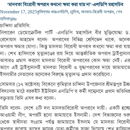
‘মানবতা বিরোধী অপরাধ কখনো ক্ষমা করা যায় না’-এলডিপি মহাসচিব
November 17, 2025
কুমিল্লার খবর
এলডিপি
,
চান্দিনা
,
মানবতা-বিরোধী অপরাধ
,
শেখ
হাসিনাৎ
jitu
চান্দিনা প্রতিনিধি:
লিবারেল ডেমোক্রেটিক পার্টি -এলডিপি মহাসচিব বীর মুক্তিযোদ্ধা ড.
রেদোয়ান আহমেদ বলেন- অপরাধের বিভিন্ন শ্রেণিভেদ থাকে, অনেক
অপরাধ ক্ষমার যোগ্য। কিন্তু মানবতা বিরোধী অপরাধ কখনো ক্ষমা করা যায়
না। শেখ হাসিনাকে মৃত্যুদণ্ডের রায় দিয়ে আন্তর্জাতিক অপরাধ ট্রাইব্যুনাল
আবারও প্রমাণ করলো মানবতা বিরোধী অপরাধের কোন ক্ষমা নেই। এর
আগে এই ট্রাইব্যুনালই মানবতা বিরোধী ও যুদ্ধাপরাধের দায়ে জামায়াতে
ইসলামীর নেতাদের অনেকের বিরুদ্ধে মৃত্যুদন্ড প্রদান করেছিলো।
সোমবার (১৭ অক্টোবর) বিকেলে কুমিল্লার চান্দিনা উপজেলার শ্রীমন্তপুর উচ্চ
বিদ্যালয় মাঠে বরকইট ইউনিয়ন এলডিপি’র কর্মী সম্মেলনে প্রধান অতিথির
বক্তৃতায় তিনি এসব কথা বলেন।
তিনি বলেন- দেশে ২টি দল মানবতাবিরোধী অপরাধে দায়ী। একটি হচ্ছে
আওয়ামী লীগ, অপরটি হলো জামায়াতে ইসলামী। দেশ বিভাজনের শুরু
থেকে স্বাধীনতা সংগ্রাম পর্যন্ত জামায়াতে ইসলাম যে মানবতা বিরোধী
অপরাধ করেছে তাদের অনেক নেতা-কর্মীকে সাজা দিয়েছে শেখ হাসিনার