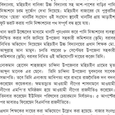
বিদ্যালয়, মহিচাইল বালিকা উচ্চ বিদ্যালয় সহ আশ-পাশের বাড়ির পানি
নিস্কাশনে চরম দুর্ভোগ দেখা দিয়েছে। মহিচাইল বাজারের যে পুকুরটির
সাথে ‘ছোরা’ খালটির সংযোগ ওই সংযোগ স্থলেই খালটির প্রায় আড়াইশ
ফুট ভরাট করায় পানি নিষ্কাশনের পথ সম্পূর্ণ বন্ধ হয়ে যায়।
খাল ভরাট উচ্ছেদের মাধ্যমে খালটি পুনঃখনন করে পানি নিস্কাশনের ব্যবস্থা
নিশ্চিত করার দাবি জানিয়ে উপজেলা সহকারী কমিশনার (ভূমি) বরাবর
লিখিত অভিযোগ দিয়েছেন মহিচাইল উচ্চ বিদ্যালয়ের প্রধান শিক্ষক মো.
আব্দুল্লাহ আল মামুন। চলতি বছরের ৮ সেপ্টেম্বর উপজেলা সহকারী
কমিশনার (ভূমি) বরাবর লিখিত ওই অভিযোগটি দায়ের করেন তিনি।
লোকমান হোসেন শাহজাহান চান্দিনা উপজেলার মহিচাইল গ্রামের মৃত
আব্দুল মালেক এর ছেলে। তিনি চান্দিনা উপজেলা যুবদলের সাবেক
সভাপতি। তবে তিনি এলাকায় আধিপত্য ধরে রাখতে রাজনৈতিক দল বদল
করেছেন কয়েকবার। ক্ষমতাচ্যুত আওয়ামী লীগের শাসনামলে আওয়ামী
লীগের এমপি’র ঘনিষ্ঠজন হয়ে আওয়ামী লীগের রাজনীতিও করেছেন।
তিনবার করেছেন ইউনিয়ন পরিষদের চেয়ারম্যান নির্বাচনও। ৫ আগস্টের
পর আবারও ফিরেছেন বিএনপির রাজনীতিতে।
প্রধান শিক্ষকের দায়ের করা অভিযোগে উল্লেখ করা হয়েছে- বাজার সংলগ্ন