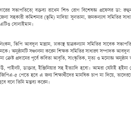
মদারের সভাপতিতে¦ বক্তব্য রাখেন শিশু রোগ বিশেষজ্ঞ প্রফেসর ডা: রু
জেলা সহকারী কমিশনার (ভূমি) নাদিয়া সুলতানা, জনকল্যাণ সমিতির সা
 এটিও সোলাইমান।
লিংকন, ভিপি আবদুল মান্নান, ঢাকাস্থ ছাত্রকল্যান সমিতির সাবেক সভা
 অনুষ্ঠানটি সঞ্চালনা করেন শিক্ষক সমিতির সাধারণ সম্পাদক আবদুল হ
 ক্রেষ্ট প্রদানের পূর্বে কবিতা আবৃতি, সাংস্কৃতিক, নৃত্য ও মনোজ্ঞ অনুষ্ঠান 
্বপ্ন কেউ, পাইলট, ডাক্তার, ইঞ্জিনিয়ার সহ ইত্যাদি হবো। আমরা যেটা
পিএ-৫ পেতে হবে এ জন্য শিক্ষার্থীদের মানষিক চাপ না দিয়ে, তাদের
ে হবে বলে তিনি মন্তব্য করেন।