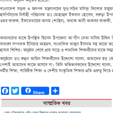
সংবর্ধণা অনুষ্ঠান অনুষ্ঠিত হয়েছে।
বাংলাদেশ সড়ক ও জনপদ মন্ত্রণালয়ের যুগ্ম-সচিব মনিন্দ্র কিশোর মজু
হসপিটালের নির্বাহী পরিচালক ডাঃ মোহাম্মদ ইকবাল হোসেন, বরুড়া উপ
ওমর ফারুক, ইফতেখায়ের আলম (শাহিন), অধ্যক্ষ আলী আকবর ফারুকী,
অন্যান্যদের মাঝে উপস্থিত ছিলেন উপজেলা আ‘লীগ নেতা নাসির উদ্দিন 
সাধারণ সম্পাদক ইলিয়াছ আহমদ, সাংবাদিক তাজুল ইসলাম সহ আরো অনেকে।
হাসান শিশির। অনুষ্ঠান শেষে প্রায় সাড়ে ৩ শতাধিক শিক্ষার্থীদের মাঝে সম্মানা
অনুষ্ঠানে ডাঃ রুহুল আমিন শিক্ষার্থীদের উদ্দেশ্যে বলেন, আমাদের স
পেশাই আমাদের কাজে আসবে না। তিনি অভিভাবকদের উদ্দেশ্যে বলেন, জি
ধর্মীয় শিক্ষা, শারিরীক শিক্ষা ও দেশীয় সংস্কৃতিক শিক্ষার প্রতি গুরুত্ব দিত
Facebook
Twitter
Share
Share
সাম্প্রতিক খবর
এবার চৌদ্দগ্রামে পৌর মেয়র মিজানুর রহমান করোনায় আক্রান্ত