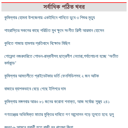
সর্বাধিক পঠিত খবর
কুমিল্লার হোমনা উপজেলায় একইদিনে পানিতে ডুবে ৩ শিশুর মৃত্যু
শাহরাস্তির সকলের কাছে পরিচিত মুখ ক্ষুদে সংগীত শিল্পী আরমান হোসেন
কুবিতে গাজায় হামলার প্রতিবাদে বিক্ষোভ মিছিল
গোয়েন্দা নজরদারিতে শোভন-রাব্বানীসহ ছাত্রলীগ নেতারা,পর্যালোচনা হচ্ছে ‘অতীত
কর্মকান্ড’
কুমিল্লার আমতলীতে প্রাইভেটকার ভর্তি ফেনসিডিলসহ ২ জন আটক
বাজারে ব্যাপকভাবে বেড়ে গেছে ইলিশরে দাম
কুমিল্লায় মঙ্গলবার আরও ৮১ জনের করোনা শনাক্ত, আজ সর্বোচ্চ সুস্থ্য ২৪১
গণতন্ত্রের অভিষিক্ত মাতার মুক্তির দাবিতে গণ আন্দোলন গড়ে তুলতে হবে: দুলু
বগুড়া-৬ আসনে প্রার্থী হতে রাজী নন খালেদা জিয়া