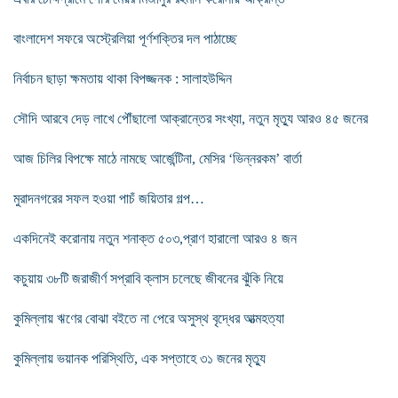
বাংলাদেশ সফরে অস্ট্রেলিয়া পূর্ণশক্তির দল পাঠাচ্ছে
নির্বাচন ছাড়া ক্ষমতায় থাকা বিপজ্জনক : সালাহউদ্দিন
সৌদি আরবে দেড় লাখে পৌঁছালো আক্রান্তের সংখ্যা, নতুন মৃত্যু আরও ৪৫ জনের
আজ চিলির বিপক্ষে মাঠে নামছে আর্জেন্টিনা, মেসির ‘ভিন্নরকম’ বার্তা
মুরাদনগরের সফল হওয়া পাচঁ জয়িতার গল্প…
একদিনেই করোনায় নতুন শনাক্ত ৫০৩,প্রাণ হারালো আরও ৪ জন
কচুয়ায় ৩৮টি জরাজীর্ণ সপ্রাবি ক্লাস চলেছে জীবনের ঝুঁকি নিয়ে
কুমিল্লায় ঋণের বোঝা বইতে না পেরে অসুস্থ বৃদ্ধের আত্মহত্যা
কুমিল্লায় ভয়ানক পরিস্থিতি, এক সপ্তাহে ৩১ জনের মৃত্যু