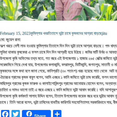
February 15, 2023
কুমিল্লার খবর
তিতাসে ভুট্টা চাষে কৃষকদের আগ্রহ বাড়ছে
jitu
মো: জুয়েল রানা:
অল্প খরচে বেশী লাভ হওয়ায় কুমিল্লার তিতাসে দিন দিন ভুট্টা চাষে আগ্রহ বাড়ছে। পশু খাদ্য
সুবিধা থাকায় কৃষকেরা এ ফসল চাষে দিন দিন আগ্রহী হয়ে উঠছে। জমির মাটি উর্বর ও আ
উপজেলা কৃষি অফিসের তথ্য মতে, গত বছর এই উপজেলায় ১ হাজার ২৬৫ হেক্টর জমিতে ভুট্টা চ
সরেজমিনে গিয়ে দেখা যায়, উপজেলার কলাকান্দি, বলরামপুর, ভিটিকান্দি, জগতপুর, সাতানী 
কৃষকদের সঙ্গে কথা বলে জানা গেছে, কানিপ্রতি (৩০ শতাংশ) খরচ হয়েছে সাত থেকে আট হ
ঐচারচর গ্রামের কৃষক বাবুল বলেন, আমি এবছর ১ কানি জমিতে ভুট্টা চাষ করেছি, ফলন ভ
মাছিমপুর গ্রামের কৃষক ফারুক ও কালাইগোবিন্দপুর গ্রামের আনোয়ার হোসেন বলেন, অন্যান্য
চাহিদা ও দামও ভালো তাই এ বছর এবছর ২ কানি জমিতে ভুট্টা আবাদ করেছি। যদি আশানু
উপজেলা কৃষি কর্মকর্তা সালাহ উদ্দিন বলেন, তিতাস উপজেলায় কয়েক বছর ধরে ভুট্টার আবাদ ব
চাষে। তিনি আরো বলেন, ভুট্টা চাষিদের যাবতীয় কারিগরি সহযোগিতাসহ সরকারিভাবে সার
Facebook
Twitter
Share
Share