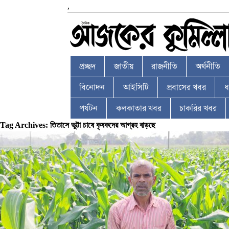
,
প্রচ্ছদ
জাতীয়
রাজনীতি
অর্থনীতি
বিনোদন
আইসিটি
প্রবাসের খবর
ধর
পর্যটন
কলকাতার খবর
চাকরির খবর
Tag Archives: তিতাসে ভুট্টা চাষে কৃষকদের আগ্রহ বাড়ছে