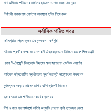
গণ অধিকার পরিষদের কার্যালয় ছাড়তে ৬ মাস সময় চায় নুররা
নির্বাচনী প্রচারণায় পোস্টার ব্যবহারে ইসির নিষেধাজ্ঞা
সর্বাধিক পঠিত খবর
চৌদ্দগ্রাম প্রেস ক্লাব এর বৃক্ষরোপণ কর্মসূচি
নৌকার প্রার্থীর পক্ষে সব নেতাকর্মী ঐক্যবদ্ধভাবে নির্বাচন করবে: শিক্ষামন্ত্রী
এবার টি-টোয়েন্টি ক্রিকেটে বিদায়ের ক্ষণ জানালেন ডেভিড ওয়ার্নার
যাত্রিক নাট্যগোষ্ঠীর স্বাধীনতার সুবর্ণ জয়ন্তী নাট্যোৎসব উদযাপন
কুমিল্লার বরুড়ায় নছিমন চাপায় ঘটনাস্থলেই নিহত ১
ড্যাব নেতা ডাঃ শামীমের নববর্ষের প্রত্যয়
দীর্ঘ ৭ বছর পর মাস্টার্সে ভর্তির অনুমতি পেলেন কুবি ছাত্রদল নেতা