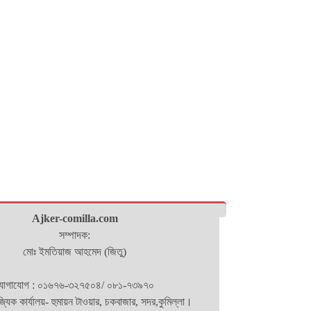
Ajker-comilla.com
সম্পাদক:
মোঃ ইমতিয়াজ আহমেদ (জিতু)
োগাযোগ : ০১৬৭৬-৩২৭৫০৪/ ০৮১-৭৩৯৭০
িজ্যিক কার্যালয়- হুমায়ন টাওয়ার, চকবাজার, সদর,কুমিল্লা।