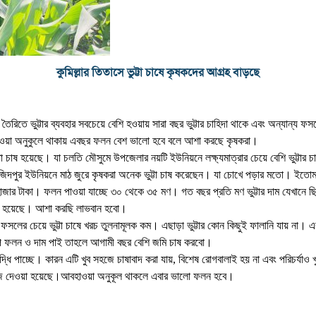
কুমিল্লার তিতাসে ভুট্টা চাষে কৃষকদের আগ্রহ বাড়ছে
 তৈরিতে ভুট্টার ব্যবহার সবচেয়ে বেশি হওয়ায় সারা বছর ভুট্টার চাহিদা থাকে এবং অন্যান্য ফ
বহাওয়া অনুকুলে থাকায় এবছর ফলন বেশ ভালো হবে বলে আশা করছে কৃষকরা।
াষ হয়েছে। যা চলতি মৌসুমে উপজেলার নয়টি ইউনিয়নে লক্ষ্যমাত্রার চেয়ে বেশি ভুট্টার চা
ও মজিদপুর ইউনিয়নে মাঠ জুরে কৃষকরা অনেক ভুট্টা চাষ করেছেন। যা চোখে পড়ার মতো। ইতোমধ
াজার টাকা। ফলন পাওয়া যাচ্ছে ৩০ থেকে ৩৫ মণ। গত বছর প্রতি মণ ভুট্টার দাম যেখানে 
ালো হয়েছে। আশা করছি লাভবান হবো।
 ফসলের চেয়ে ভুট্টা চাষে খরচ তুলনামূলক কম। এছাড়া ভুট্টার কোন কিছুই ফালানি যায় না। 
রূপ ফলন ও দাম পাই তাহলে আগামী বছর বেশি জমি চাষ করবো।
ৃদ্ধি পাচ্ছে। কারন এটি খুব সহজে চাষাবাদ করা যায়, বিশেষ রোগবালাই হয় না এবং পরিচর্যা
, বীজ দেওয়া হয়েছে।আবহাওয়া অনুকূল থাকলে এবার ভালো ফলন হবে।