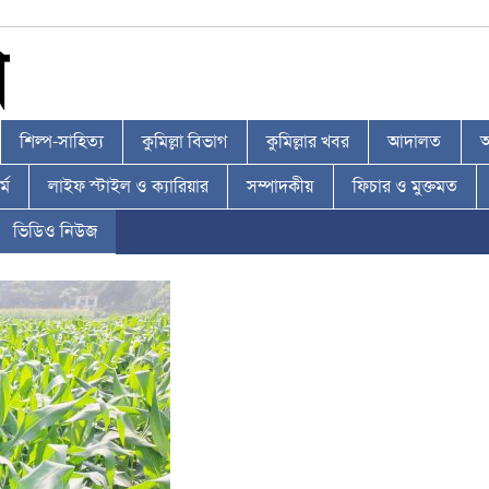
শিল্প-সাহিত্য
কুমিল্লা বিভাগ
কুমিল্লার খবর
আদালত
আ
্ম
লাইফ স্টাইল ও ক্যারিয়ার
সম্পাদকীয়
ফিচার ও মুক্তমত
ভিডিও নিউজ