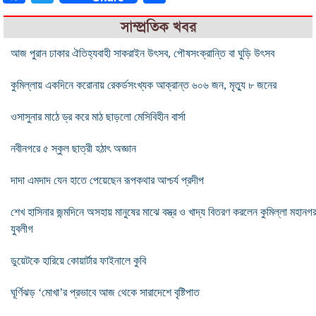
সাম্প্রতিক খবর
আজ পুরান ঢাকার ঐতিহ্যবাহী সাকরাইন উৎসব, পৌষসংক্রান্তি বা ঘুড়ি উৎসব
কুমিল্লায় একদিনে করোনায় রেকর্ডসংখ্যক আক্রান্ত ৬০৬ জন, মৃত্যু ৮ জনের
ওসাসুনার মাঠে ড্র করে মাঠ ছাড়লো মেসিবিহীন বার্সা
নবীনগরে ৫ স্কুল ছাত্রী হঠাৎ অজ্ঞান
দাদা এমদাদ যেন হাতে পেয়েছেন রূপকথার আশ্চর্য প্রদীপ
শেখ হাসিনার জন্মদিনে অসহায় মানুষের মাঝে বস্ত্র ও খাদ্য বিতরণ করলেন কুমিল্লা মহানগ
যুবলীগ
ডুয়েটকে হারিয়ে কোয়ার্টার ফাইনালে কুবি
ঘূর্ণিঝড় ‘মোখা’র প্রভাবে আজ থেকে সারাদেশে বৃষ্টিপাত