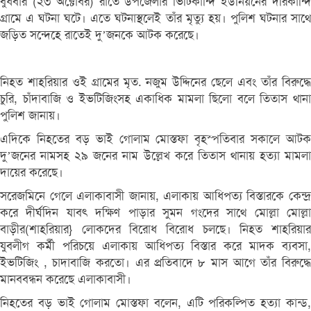
বুধবার (২৩ অক্টোবর) রাতে উপজেলার ভিটিকান্দি ইউনিয়নের দরিকান্দি
গ্রামে এ ঘটনা ঘটে। এতে ঘটনাস্থলেই তাঁর মৃত্যু হয়। পুলিশ ঘটনার সাথে
জড়িত সন্দেহে রাতেই দু’জনকে আটক করেছে।
নিহত শাহরিয়ার ওই গ্রামের মৃত. নজুম উদ্দিনের ছেলে এবং তাঁর বিরুদ্ধে
চুরি, চাঁদাবাজি ও ইভটিজিংসহ একাধিক মামলা ছিলো বলে তিতাস থানা
পুলিশ জানায়।
এদিকে নিহতের বড় ভাই গোলাম মোস্তফা বৃহস্পতিবার সকালে আটক
দু’জনের নামসহ ২৯ জনের নাম উল্লেখ করে তিতাস থানায় হত্যা মামলা
দায়ের করেছে।
সরেজমিনে গেলে এলাকাবাসী জানায়, এলাকায় আধিপত্য বিস্তারকে কেন্দ্র
করে দীর্ঘদিন যাবৎ দক্ষিণ পাড়ার সুমন গংদের সাথে মোল্লা মোল্লা
বাড়ীর(শাহরিয়ার} লোকদের বিরোধ বিরোধ চলছে। নিহত শাহরিয়ার
যুবলীগ কর্মী পরিচয়ে এলাকায় আধিপত্য বিস্তার করে মাদক ব্যবসা,
ইভটিজিং , চাদাবাজি করতো। এর প্রতিবাদে ৮ মাস আগে তাঁর বিরুদ্ধে
মানববন্ধন করেছে এলাকাবাসী।
নিহতের বড় ভাই গোলাম মোস্তফা বলেন, এটি পরিকল্পিত হত্যা কান্ড,