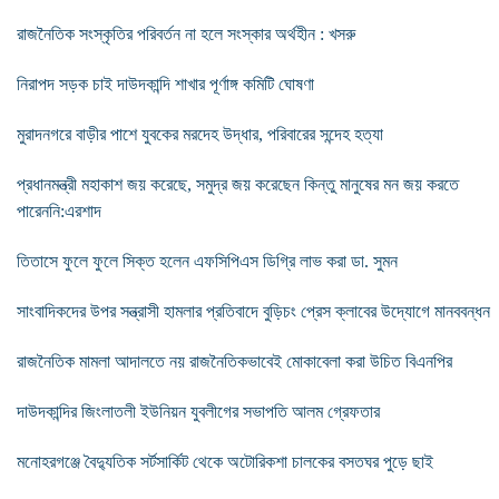
রাজনৈতিক সংস্কৃতির পরিবর্তন না হলে সংস্কার অর্থহীন : খসরু
নিরাপদ সড়ক চাই দাউদকান্দি শাখার পূর্ণাঙ্গ কমিটি ঘোষণা
মুরাদনগরে বাড়ীর পাশে যুবকের মরদেহ উদ্ধার, পরিবারের সন্দেহ হত্যা
প্রধানমন্ত্রী মহাকাশ জয় করেছে, সমুদ্র জয় করেছেন কিন্তু মানুষের মন জয় করতে
পারেননি:এরশাদ
তিতাসে ফুলে ফুলে সিক্ত হলেন এফসিপিএস ডিগ্রি লাভ করা ডা. সুমন
সাংবাদিকদের উপর সন্ত্রাসী হামলার প্রতিবাদে বুড়িচং প্রেস ক্লাবের উদ্যোগে মানববন্ধন
রাজনৈতিক মামলা আদালতে নয় রাজনৈতিকভাবেই মোকাবেলা করা উচিত বিএনপির
দাউদকান্দির জিংলাতলী ইউনিয়ন যুবলীগের সভাপতি আলম গ্রেফতার
মনোহরগঞ্জে বৈদ্যুতিক সর্টসার্কিট থেকে অটোরিকশা চালকের বসতঘর পুড়ে ছাই