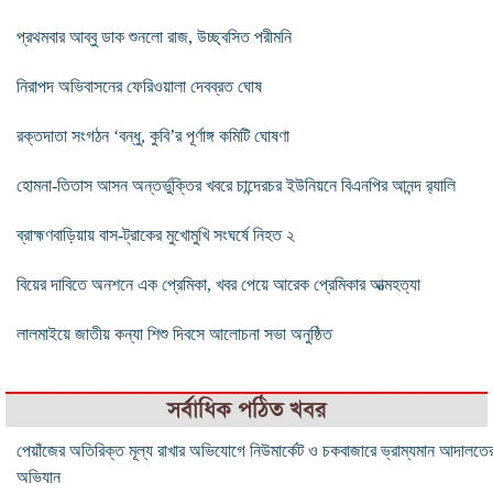
প্রথমবার আব্বু ডাক শুনলো রাজ, উচ্ছ্বসিত পরীমনি
নিরাপদ অভিবাসনের ফেরিওয়ালা দেবব্রত ঘোষ
রক্তদাতা সংগঠন ‘বন্ধু, কুবি’র পূর্ণাঙ্গ কমিটি ঘোষণা
হোমনা-তিতাস আসন অন্তর্ভুক্তির খবরে চান্দেরচর ইউনিয়নে বিএনপির আনন্দ র‍্যালি
ব্রাহ্মণবাড়িয়ায় বাস-ট্রাকের মুখোমুখি সংঘর্ষে নিহত ২
বিয়ের দাবিতে অনশনে এক প্রেমিকা, খবর পেয়ে আরেক প্রেমিকার আত্মহত্যা
‎লালমাইয়ে জাতীয় কন্যা শিশু দিবসে আলোচনা সভা অনুষ্ঠিত
সর্বাধিক পঠিত খবর
পেয়াঁজের অতিরিক্ত মূল্য রাখার অভিযোগে নিউমার্কেট ও চকবাজারে ভ্রাম্যমান আদালতে
অভিযান