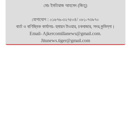
মোঃ ইমতিয়াজ আহমেদ (জিতু)
যোগাযোগ : ০১৬৭৬-৩২৭৫০৪/ ০৮১-৭৩৯৭০
বার্তা ও বাণিজ্যিক কার্যালয়- হুমায়ন টাওয়ার, চকবাজার, সদর,কুমিল্লা।
Email- Ajkercomillanews@gmail.com.
Jitunews.tiger@gmail.com