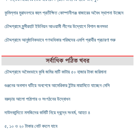
কুমিল্লার মুরাদনগরে বহুল প্রতীক্ষিত কোম্পানীগঞ্জ বাজারের অবৈধ স্থাপনা উচ্ছেদ
চৌদ্দগ্রামে মুন্সীরহাট ইউনিয়ন আওয়ামী লীগের উদ্যোগে বিশাল জনসভা
চৌদ্দগ্রামে আনুষ্ঠানিকভাবে গণঅধিকার পরিষদের এমপি প্রার্থীর প্রচারণা শুরু
সর্বাধিক পঠিত খবর
চৌদ্দগ্রামে অবৈধভাবে কৃষি জমির মাটি কাটায় ৫০ হাজার টাকা জরিমানা
গুঞ্জনের অবসান ঘটিয়ে অবশেষে আমেরিকার ইন্টার মায়ামিতে যাচ্ছেন মেসি
বরুড়ায় আলো পাঠাগার ও সংগঠনের উদ্বোধন
দাউদকান্দিতে মসজিদের কমিটি নিয়ে দ্বন্দ্বে সংঘর্ষ, আহত ৪
৫, ১০ ও ২০ টাকার নোট বদলে যাবে