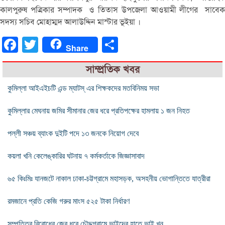
কালপুরুষ পত্রিকার সম্পাদক ও
তিতাস উপজেলা আওয়ামী লীগের সাবেক
সদস্য সচিব
মোহাম্মদ আলাউদ্দিন মাস্টার ভূইয়া ।
Facebook
Twitter
Share
Share
সাম্প্রতিক খবর
কুমিল্লা আইএইচটি এন্ড ম্যাটস্ এর শিক্ষকদের মতবিনিময় সভা
কুমিল্লার মেঘনায় জমির সীমানার জের ধরে প্রতিপক্ষের হামলায় ১ জন নিহত
পল্লী সঞ্চয় ব্যাংক দুইটি পদে ১৩ জনকে নিয়োগ দেবে
কয়লা খনি কেলেঙ্কারির ঘটনায় ৭ কর্মকর্তাকে জিজ্ঞাসাবাদ
৬৫ কিঃমিঃ যানজটে নাকাল ঢাকা-চট্টগ্রামে মহাসড়ক, অসহনীয় ভোগান্তিতে যাত্রীরা
রমজানে প্রতি কেজি গরুর মাংস ৫২৫ টাকা নির্ধারণ
সম্পত্তির বিরোধের জের ধরে চৌদ্দগ্রামে ভাইদের হাতে ভাই খুন