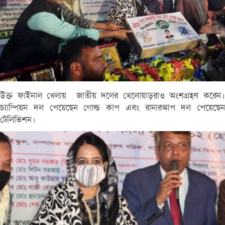
উক্ত ফাইনাল খেলায় জাতীয় দলের খেলোয়াড়রাও অংশগ্রহণ করেন।
চ্যাম্পিয়ন দল পেয়েছেন গোল্ড কাপ এবং রানারআপ দল পেয়েছেন
টেলিভিশন।