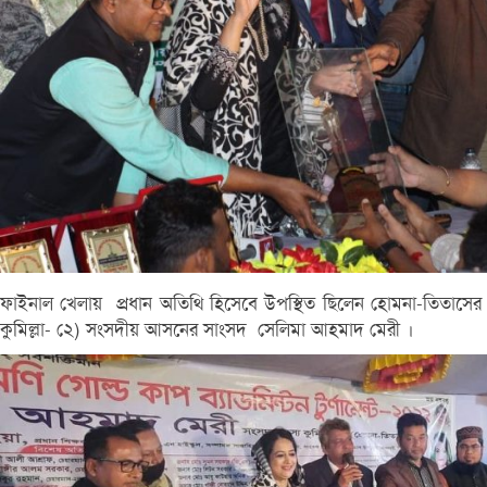
ফাইনাল খেলায় প্রধান অতিথি হিসেবে উপস্থিত ছিলেন হোমনা-তিতাসের
কুমিল্লা- ২ে) সংসদীয় আসনের সাংসদ সেলিমা আহমাদ মেরী ।