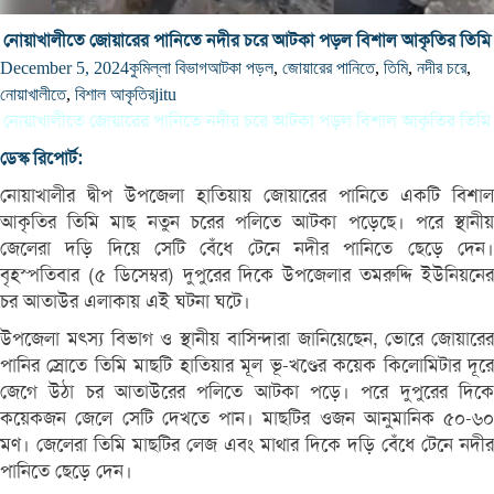
নোয়াখালীতে জোয়ারের পানিতে নদীর চরে আটকা পড়ল বিশাল আকৃতির তিমি
December 5, 2024
কুমিল্লা বিভাগ
আটকা পড়ল
,
জোয়ারের পানিতে
,
তিমি
,
নদীর চরে
,
নোয়াখালীতে
,
বিশাল আকৃতির
jitu
নোয়াখালীতে জোয়ারের পানিতে নদীর চরে আটকা পড়ল বিশাল আকৃতির তিমি
ডেস্ক রিপোর্ট:
নোয়াখালীর দ্বীপ উপজেলা হাতিয়ায় জোয়ারের পানিতে একটি বিশাল
আকৃতির তিমি মাছ নতুন চরের পলিতে আটকা পড়েছে। পরে স্থানীয়
জেলেরা দড়ি দিয়ে সেটি বেঁধে টেনে নদীর পানিতে ছেড়ে দেন।
বৃহস্পতিবার (৫ ডিসেম্বর) দুপুরের দিকে উপজেলার তমরুদ্দি ইউনিয়নের
চর আতাউর এলাকায় এই ঘটনা ঘটে।
উপজেলা মৎস্য বিভাগ ও স্থানীয় বাসিন্দারা জানিয়েছেন, ভোরে জোয়ারের
পানির স্রোতে তিমি মাছটি হাতিয়ার মূল ভূ-খণ্ডের কয়েক কিলোমিটার দূরে
জেগে উঠা চর আতাউরের পলিতে আটকা পড়ে। পরে দুপুরের দিকে
কয়েকজন জেলে সেটি দেখতে পান। মাছটির ওজন আনুমানিক ৫০-৬০
মণ। জেলেরা তিমি মাছটির লেজ এবং মাথার দিকে দড়ি বেঁধে টেনে নদীর
পানিতে ছেড়ে দেন।