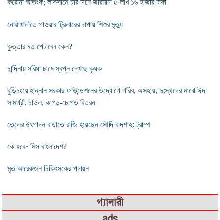
করোনা আতংক; লাকসামে চার দিনে জরিমানা ৫ লাখ ১৬ হাজার টাকা
নোয়াখালীতে পাওয়ার ট্রিলারের চাপায় শিশুর মৃত্যু
কুত্তার মত পেটাবেন কেন?
চান্দিনায় সরিষা চাষে স্বপ্ন দেখছে কৃষক
বুড়িচংয়ে হান্নান সরকার ফাউন্ডেশনের উদ্যোগে গরিব, অসহায়, দু:স্থদের মাঝে ঈদ
সামগ্রী, চাউল, কাপড়-চোপড় বিতরন
তেলের উৎপাদন বাড়াতে রাজি হয়েছেন সৌদি বাদশাহ: ট্রাম্প
কে হবেন মিস বাংলাদেশ?
মৃত আরেকজন চিকিৎসকের পদায়ন
গ্যালারী
ads