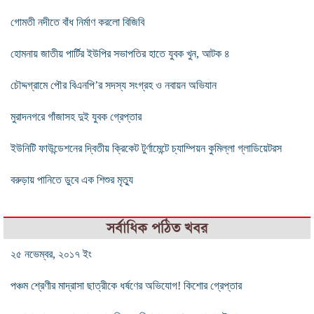
গোমতী নদীতে বাঁধ নির্মাণ করলো বিজিবি
হোমনায় জাতীয় পার্টির ইউপির সভাপতির হাতে যুবক খুন, আটক ৪
চৌদ্দগ্রামে পৌর বিএনপি’র সদস্য সংগ্রহ ও নবায়ন অভিযান
মুরাদনগরে গাঁজাসহ দুই যুবক গ্রেপ্তার
ইউনিটি ফাউন্ডেশনের দ্বিতীয় ক্রিকেট টুর্ণামেন্টে চ্যাম্পিয়ন কুমিল্লা গ্লাডিয়েটরস
বরুড়ায় পানিতে ডুবে এক শিশুর মৃত্যু
সর্বাধিক পঠিত খবর
২৫ নভেম্বর, ২০১৭ ইং
পঞ্চম শ্রেণীর মাদ্রাসা ছাত্রীকে ধর্ষণের অভিযোগ! কিশোর গ্রেপ্তার