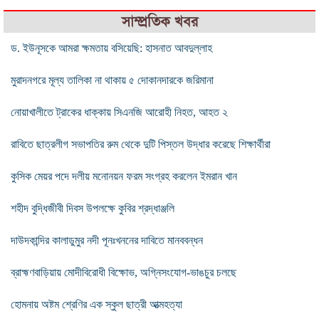
সাম্প্রতিক খবর
ড. ইউনূসকে আমরা ক্ষমতায় বসিয়েছি: হাসনাত আবদুল্লাহ
মুরাদনগরে মূল্য তালিকা না থাকায় ৫ দোকানদারকে জরিমানা
নোয়াখালীতে ট্রাকের ধাক্কায় সিএনজি আরোহী নিহত, আহত ২
রাবিতে ছাত্রলীগ সভাপতির রুম থেকে দুটি পিস্তল উদ্ধার করেছে শিক্ষার্থীরা
কুসিক মেয়র পদে দলীয় মনোনয়ন ফরম সংগ্রহ করলেন ইমরান খান
শহীদ বুদ্ধিজীবী দিবস উপলক্ষে কুবির শ্রদ্ধাঞ্জলি
দাউদকান্দির কালাডুমুর নদী পূনঃখননের দাবিতে মানববন্ধন
ব্রাহ্মণবাড়িয়ায় মোদীবিরোধী বিক্ষোভ, অগ্নিসংযোগ-ভাঙচুর চলছে
হোমনায় অষ্টম শ্রেণির এক স্কুল ছাত্রী আত্মহত্যা