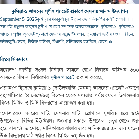
কুমিল্লা-১ আসনের পূর্ণাঙ্গ গ্যাজেট প্রকাশে মেঘনায় আনন্দ উদযাপন
September 5, 2025
কুমিল্লার খবর
কুমিল্লা উত্তর জেলা বিএনপির কমিটি ঘোষণা ।।
সভাপতি মঞ্জুরুল আহসান মুন্সী ও সাধারণ সম্পাদক আক্তারুজ্জামান
,
কুমিল্লা-১
,
কুমিল্লা-১
আসনের পূর্ণাঙ্গ গ্যাজেট প্রকাশে মেঘনায় আনন্দ উদযাপন
,
ত্রয়োদশ জাতীয় সংসদ নির্বাচন
,
দাউদকান্দি-মেঘনা
,
নির্বাচন কমিশন
,
বিএনপি
,
মানিকারচর ইউনিয়ন
,
মেঘনা
jitu
বিপ্লব সিকদারঃ
ত্রয়োদশ জাতীয় সংসদ নির্বাচন সামনে রেখে নির্বাচন কমিশন ৩০০
আসনের সীমানা নির্ধারণের
প্রকাশ করেছে।
পূর্ণাঙ্গ গ্যাজেট
এর অংশ হিসেবে কুমিল্লা-১ (দাউদকান্দি-মেঘনা) আসনের গ্যাজেট প্রকাশে
বৃহস্পতিবার (৪ সেপ্টেম্বর) বিকেল থেকে মধ্যরাত পর্যন্ত মেঘনা উপজেলায়
বিজয় মিছিল ও মিষ্টি বিতরণের আয়োজন করা হয়।
‘মোশাররফ স্যারের মাটি, মেঘনার ঘাটি’ স্লোগানে মুখরিত হয়ে ওঠে
উপজেলার বিভিন্ন ইউনিয়ন। শুক্রবার সকালে উপজেলা চত্বর থেকে শুরু
হয়ে বাসস্ট্যান্ড মোড়, মানিকারচর বাজার এবং মানিকারচর এল এল মডেল
উচ্চ বিদ্যালয় মাঠ পর্যন্ত বিজয় মিছিল অনুষ্ঠিত হয়।