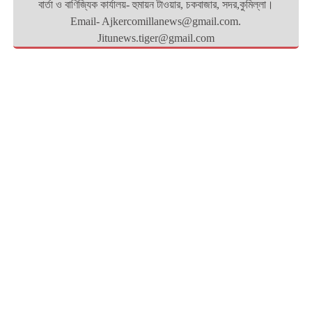
বার্তা ও বাণিজ্যিক কার্যালয়- হুমায়ন টাওয়ার, চকবাজার, সদর,কুমিল্লা।
Email- Ajkercomillanews@gmail.com.
Jitunews.tiger@gmail.com