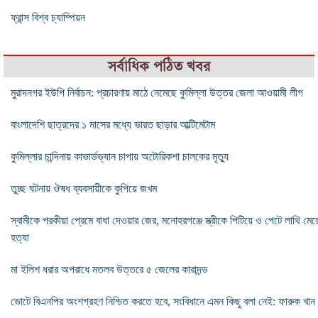
ফ্রান্স বিশ্ব চ্যাম্পিয়ন
সর্বাধিক পঠিত খবর
মুরাদনগর ইউপি নির্বাচন: প্রচারণায় মাঠে নেমেছে কুমিল্লা উত্তর জেলা আওয়ামী লীগ
বাংলাদেশি ছাত্রদের ১ মাসের মধ্যে ভারত ছাড়ার আল্টিমেটাম
কুমিল্লার চান্দিনায় কাভার্ডভ্যান চাপায় অটোরিকশা চালকের মৃত্যু
তুচ্ছ ঘটনায় ঔষধ ব্যবসায়ীকে কুপিয়ে জখম
স্বামীকে পরকীয়া প্রেমে বাধা দেওয়ার জের, মনোহরগঞ্জে স্ত্রীকে পিটিয়ে ও পেটে লাথি মের
হত্যা
মা ইলিশ ধরার অপরাধে মতলব উত্তরে ৫ জেলের কারাদন্ড
ভোটে বিএনপির অংশগ্রহণ নিশ্চিত করতে হবে, সংবিধানে এমন কিছু বলা নেই: ফারুক খান