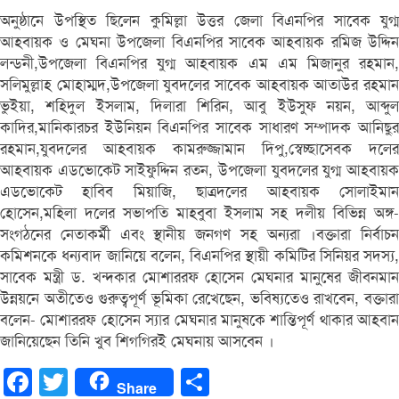
অনুষ্ঠানে উপস্থিত ছিলেন কুমিল্লা উত্তর জেলা বিএনপির সাবেক যুগ্ম
আহবায়ক ও মেঘনা উপজেলা বিএনপির সাবেক আহবায়ক রমিজ উদ্দিন
লন্ডনী,উপজেলা বিএনপির যুগ্ম আহবায়ক এম এম মিজানুর রহমান,
সলিমুল্লাহ মোহাম্মদ,উপজেলা যুবদলের সাবেক আহবায়ক আতাউর রহমান
ভুইয়া, শহিদুল ইসলাম, দিলারা শিরিন, আবু ইউসুফ নয়ন, আব্দুল
কাদির,মানিকারচর ইউনিয়ন বিএনপির সাবেক সাধারণ সম্পাদক আনিছুর
রহমান,যুবদলের আহবায়ক কামরুজ্জামান দিপু,স্বেচ্ছাসেবক দলের
আহবায়ক এডভোকেট সাইফুদ্দিন রতন, উপজেলা যুবদলের যুগ্ম আহবায়ক
এডভোকেট হাবিব মিয়াজি, ছাত্রদলের আহবায়ক সোলাইমান
হোসেন,মহিলা দলের সভাপতি মাহবুবা ইসলাম সহ দলীয় বিভিন্ন অঙ্গ-
সংগঠনের নেতাকর্মী এবং স্থানীয় জনগণ সহ অন্যরা ।বক্তারা নির্বাচন
কমিশনকে ধন্যবাদ জানিয়ে বলেন, বিএনপির স্থায়ী কমিটির সিনিয়র সদস্য,
সাবেক মন্ত্রী ড. খন্দকার মোশাররফ হোসেন মেঘনার মানুষের জীবনমান
উন্নয়নে অতীতেও গুরুত্বপূর্ণ ভূমিকা রেখেছেন, ভবিষ্যতেও রাখবেন, বক্তারা
বলেন- মোশাররফ হোসেন স্যার মেঘনার মানুষকে শান্তিপূর্ণ থাকার আহবান
জানিয়েছেন তিনি খুব শিগগিরই মেঘনায় আসবেন ।
Facebook
Twitter
Share
Share