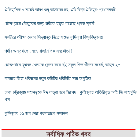
ঐতিহাসিক ৭ মার্চের ভাষণ শুধু আমাদের নয়, এটি বিশ্ব ঐতিহ্য: প্রধানমন্ত্রী
চৌদ্দগ্রামে যৌতুকের জন্য স্ত্রীকে হত্যা করেছে পাষন্ড স্বামী
সশরীরে পরীক্ষা নেয়ার সিদ্ধান্ত নিতে যাচ্ছে কুমিল্লা বিশ্ববিদ্যালয়
পর্দার অন্তরালে চলছে রাজনৈতিক সমঝোতা !
চৌদ্দগ্রামে ফুটবল খেলাকে কেন্দ্র করে দুই স্কুল শিক্ষার্থীদের সংঘর্ষ, আহত ২৫
কাতারে জিয়া পরিষদের নতুন কমিটির পরিচিতি সভা অনুষ্ঠিত
ঢাকা-চট্রগ্রাম মহাসড়কে ঈদ যাত্রা হবে নিরাপদ : কুমিল্লায় অতিরিক্ত আই জি শাহাবুদ্দি
খান
কুমিল্লায় ৫১ জন সেরা করদাতাকে সম্মাননা
সর্বাধিক পঠিত খবর