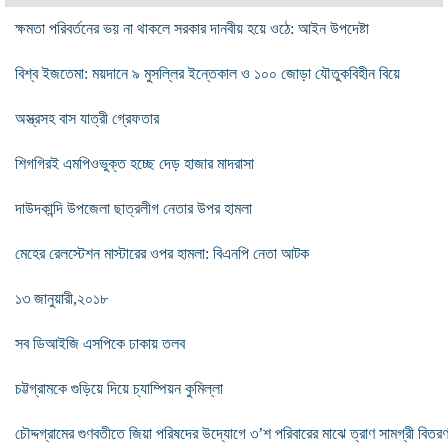
ক্ষমতা পরিবর্তনের ভয় না থাকলে সরকার দানবীয় হয়ে ওঠে: আইন উপদেষ্টা
বিশ্ব ইজতেমা: ময়দানে ৯ মুসল্লির ইন্তেকাল ও ১০০ জোড়া যৌতুকবিহীন বিয়ে
অস্ত্রসহ বাস যাত্রী গ্রেফতার
শিগগিরই এমপিওভুক্ত হচ্ছে দেড় হাজার মাদরাসা
দাউদকান্দি উপজেলা ছাত্রলীগ নেতার উপর হামলা
মেহের রেলস্টেশন মাস্টারের ওপর হামলা: বিএনপি নেতা আটক
১৩ জানুয়ারী,২০১৮
সব ডিআইজি এসপিকে ঢাকায় তলব
চট্টগ্রামকে গুড়িয়ে দিয়ে চ্যাম্পিয়ন কুমিল্লা
চৌদ্দগ্রামের গুণবতীতে জিয়া পরিষদের উদ্যোগে ৩’শ পরিবারের মাঝে ত্রাণ সামগ্রী বিতর