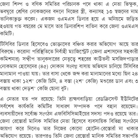
জেলা শিল্প ও বণিক সমিতির পরিচালক পদে থাকা এ নেতা ভিক্ষুক,
ভবঘুরে শ্রেণির লোকজনের বদলে নিজের স্ত্রী, কন্যাসহ ১৩ স্বজনের নাম
তালিকাভুক্ত করেন। একজন ওএমএস ডিলার হয়ে এ অনিয়মে জড়িত
হওয়ায় গত বছরের মে মাসে তার ডিলারশিপ বাতিল করে জেলা ওএমএস
কমিটি।
টিসিবির ডিলার হিসেবেও ভোক্তাদের বঞ্চিত করার অভিযোগ আছে তার
বিরুদ্ধে। করোনা পরিস্থিতিতে নির্বাহী ম্যাজিস্ট্রেট (জেলা প্রশাসনের সহকারী
কমিশনার) সন্দ্বীপ তালুকদারের নেতৃত্বে শহরের কাউতলী মসজিদপাড়ার
লোকমান হোসেনের (৪৫) দোকান সংলগ্ন বাসায় অভিযান চালিয়ে টিসিবির
মালামাল পাওয়া যায়। তার বাসা থেকে জব্দ করা মালামালের মধ্যে ছিল ২৪
বস্তায় থাকা ১২শ’ কেজি চিনি, ৪ বস্তা (২শ’ কেজি) মশুরের ডাল এবং ৩
বস্তায় থাকা দেড়শ’ কেজি ছোলা বুট।
এ নেতার যত পদ রয়েছে: তিনি ব্রাহ্মণবাড়িয়া রেডক্রিসেন্ট ইউনিটের
সর্বশেষ কার্যকরি কমিটির সাধারণ সম্পাদক পদে বহাল রয়েছেন।
ব্যবসায়ীদের সর্বোচ্চ সংগঠন এফবিসিসিআইয়ের সদস্য পদও রয়েছে তার।
জেলা রেস্তোরাঁ মালিক সমিতির নেতা হিসেবে ব্যবসায়িক বিভিন্ন সংগঠনে
জায়গা করে নিলেও তার নিজের কোনো হোটেল-রেস্তোরাঁ না থাকার
অভিযোগ রয়েছে। তারপরও তিনি জেলা রেস্তোরাঁ মালিক সমিতির সভাপতি