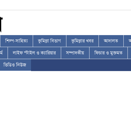
শিল্প-সাহিত্য
কুমিল্লা বিভাগ
কুমিল্লার খবর
আদালত
আ
্ম
লাইফ স্টাইল ও ক্যারিয়ার
সম্পাদকীয়
ফিচার ও মুক্তমত
ভিডিও নিউজ