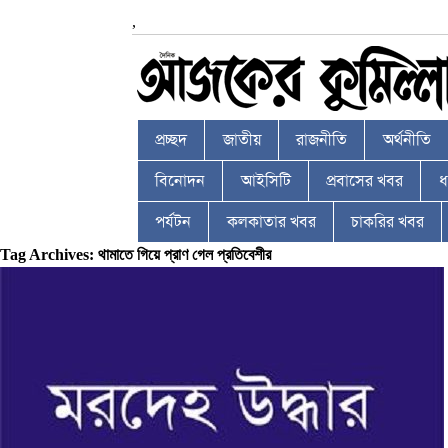
,
প্রচ্ছদ
জাতীয়
রাজনীতি
অর্থনীতি
বিনোদন
আইসিটি
প্রবাসের খবর
ধর
পর্যটন
কলকাতার খবর
চাকরির খবর
Tag Archives: থামাতে গিয়ে প্রাণ গেল প্রতিবেশীর