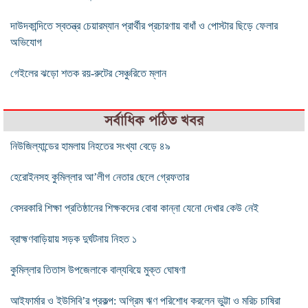
দাউদকান্দিতে স্বতন্ত্র চেয়ারম্যান প্রার্থীর প্রচারণায় বাধাঁ ও পোস্টার ছিড়ে ফেলার
অভিযোগ
গেইলের ঝড়ো শতক রয়-রুটের সেঞ্চুরিতে ম্লান
সর্বাধিক পঠিত খবর
নিউজিল্যান্ডের হামলায় নিহতের সংখ্যা বেড়ে ৪৯
হেরোইনসহ কুমিল্লার আ’লীগ নেতার ছেলে গ্রেফতার
বেসরকারি শিক্ষা প্রতিষ্ঠানের শিক্ষকদের বোবা কান্না যেনো দেখার কেউ নেই
ব্রাহ্মণবাড়িয়ায় সড়ক দুর্ঘটনায় নিহত ১
কুমিল্লার তিতাস উপজেলাকে বাল্যবিয়ে মুক্ত ঘোষণা
আইফার্মার ও ইউসিবি’র প্রকল্প: অগ্রিম ঋণ পরিশোধ করলেন ভুট্টা ও মরিচ চাষিরা