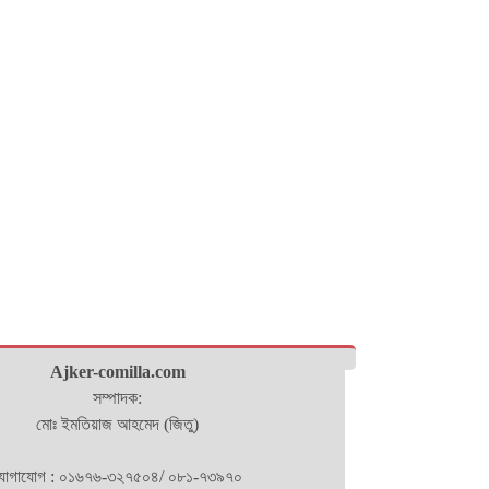
Ajker-comilla.com
সম্পাদক:
মোঃ ইমতিয়াজ আহমেদ (জিতু)
োগাযোগ : ০১৬৭৬-৩২৭৫০৪/ ০৮১-৭৩৯৭০