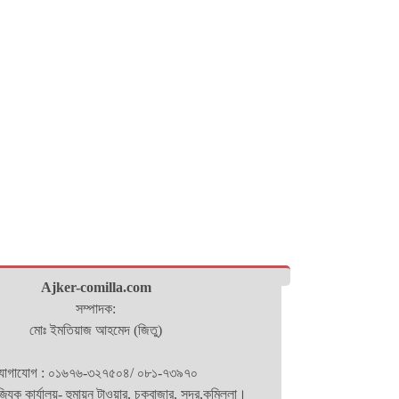
Ajker-comilla.com
সম্পাদক:
মোঃ ইমতিয়াজ আহমেদ (জিতু)
োগাযোগ : ০১৬৭৬-৩২৭৫০৪/ ০৮১-৭৩৯৭০
িজ্যিক কার্যালয়- হুমায়ন টাওয়ার, চকবাজার, সদর,কুমিল্লা।