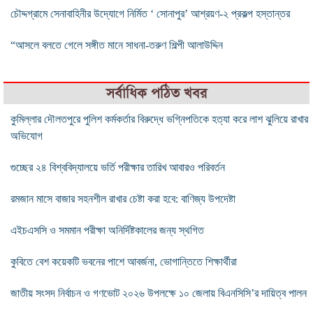
চৌদ্দগ্রামে সেনাবাহিনীর উদ্যোগে নির্মিত ‘ সোনাপুর’ আশ্রয়ণ-২ প্রকল্প হস্তান্তর
“আসলে বলতে গেলে সঙ্গীত মানে সাধনা-তরুণ শিল্পী আলাউদ্দিন
সর্বাধিক পঠিত খবর
কুমিল্লার দৌলতপুরে পুলিশ কর্মকর্তার বিরুদ্ধে ভগ্নিপতিকে হত্যা করে লাশ ঝুলিয়ে রাখার
অভিযোগ
গুচ্ছের ২৪ বিশ্ববিদ্যালয়ে ভর্তি পরীক্ষার তারিখ আবারও পরিবর্তন
রমজান মাসে বাজার সহনশীল রাখার চেষ্টা করা হবে: বাণিজ্য উপদেষ্টা
এইচএসসি ও সমমান পরীক্ষা অনির্দিষ্টকালের জন্য স্থগিত
কুবিতে বেশ কয়েকটি ভবনের পাশে আবর্জনা, ভোগান্তিতে শিক্ষার্থীরা
জাতীয় সংসদ নির্বাচন ও গণভোট ২০২৬ উপলক্ষে ১০ জেলায় বিএনসিসি’র দায়িত্ব পালন