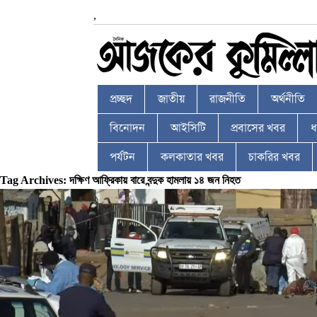
,
প্রচ্ছদ
জাতীয়
রাজনীতি
অর্থনীতি
বিনোদন
আইসিটি
প্রবাসের খবর
ধর
পর্যটন
কলকাতার খবর
চাকরির খবর
Tag Archives: দক্ষিণ আফ্রিকায় বারে বন্দুক হামলায় ১৪ জন নিহত