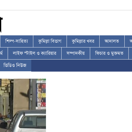
শিল্প-সাহিত্য
কুমিল্লা বিভাগ
কুমিল্লার খবর
আদালত
আ
্ম
লাইফ স্টাইল ও ক্যারিয়ার
সম্পাদকীয়
ফিচার ও মুক্তমত
ভিডিও নিউজ