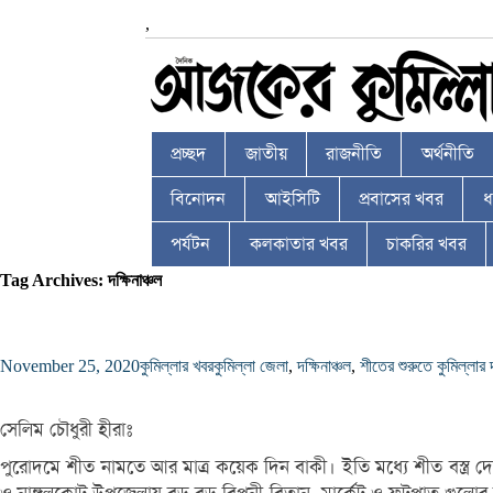
,
প্রচ্ছদ
জাতীয়
রাজনীতি
অর্থনীতি
বিনোদন
আইসিটি
প্রবাসের খবর
ধর
পর্যটন
কলকাতার খবর
চাকরির খবর
Tag Archives: দক্ষিনাঞ্চল
November 25, 2020
কুমিল্লার খবর
কুমিল্লা জেলা
,
দক্ষিনাঞ্চল
,
শীতের শুরুতে কুমিল্লার
সেলিম চৌধুরী হীরাঃ
পুরোদমে শীত নামতে আর মাত্র কয়েক দিন বাকী। ইতি মধ্যে শীত বস্ত্র দ