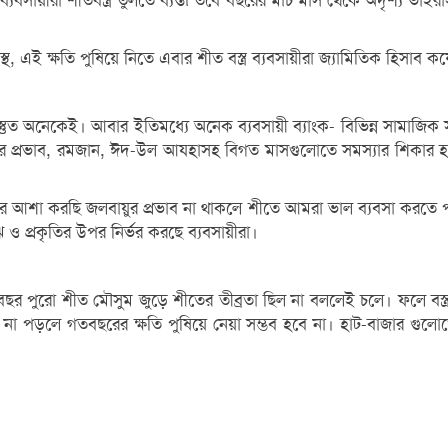
ায়ীরা শীতবস্ত্র তুলতে ব্যস্ত৷ তবে বছরের মার্চ মাস থেকে অদৃশ্য ভাইরা
্থ, এই ক্ষতি পুষিয়ে নিতে এবার শীত বস্ত্র ব্যবসায়ীরা জ্যামিতিক হিসাব
স্তুত অনেকেই। আবার ইতিমধ্যে অনেক ব্যবসায়ী ব্যাংক- বিভিন্ন সামাজিক 
নার প্রভাব, রমজান, ঈদ-উল আযহাসহ বিগত মাসগুলোতে সমস্যার শিকার হয়ে
ি বছর আশা করছি জলবায়ুর প্রভাব না থাকলে শীতে আমরা ভাল ব্যবসা কর
ে ও প্রকৃতির উপর নির্ভর করছে ব্যবসায়ীরা।
গত বছর পুরো শীত মৌসুম জুড়ে শীতের তীব্রতা ছিল না বললেই চলে। ফলে ব
া পড়লে গতবছরের ক্ষতি পুষিয়ে নেয়া সম্ভব হবে না। হাট-বাজার গুলোতে প