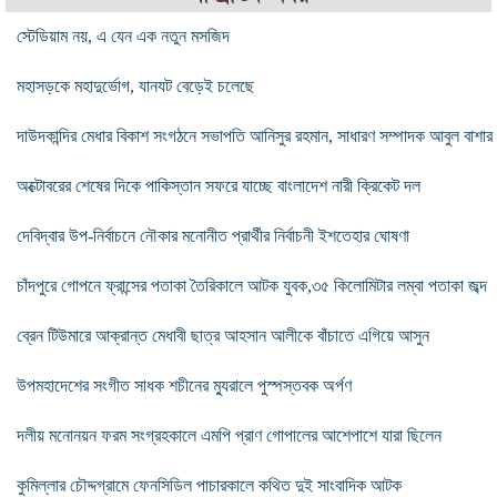
স্টেডিয়াম নয়, এ যেন এক নতুন মসজিদ
মহাসড়কে মহাদুর্ভোগ, যানযট বেড়েই চলেছে
দাউদকান্দির মেধার বিকাশ সংগঠনে সভাপতি আনিসুর রহমান, সাধারণ সম্পাদক আবুল বাশার
অক্টোবরের শেষের দিকে পাকিস্তান সফরে যাচ্ছে বাংলাদেশ নারী ক্রিকেট দল
দেবিদ্বার উপ-নির্বাচনে নৌকার মনোনীত প্রার্থীর নির্বাচনী ইশতেহার ঘোষণা
চাঁদপুরে গোপনে ফ্রান্সের পতাকা তৈরিকালে আটক যুবক,৩৫ কিলোমিটার লম্বা পতাকা জব্দ
ব্রেন টিউমারে আক্রান্ত মেধাবী ছাত্র আহসান আলীকে বাঁচাতে এগিয়ে আসুন
উপমহাদেশের সংগীত সাধক শচীনের ম্যুরালে পুস্পস্তবক অর্পণ
দলীয় মনোনয়ন ফরম সংগ্রহকালে এমপি প্রাণ গোপালের আশেপাশে যারা ছিলেন
কুমিল্লার চৌদ্দগ্রামে ফেনসিডিল পাচারকালে কথিত দুই সাংবাদিক আটক