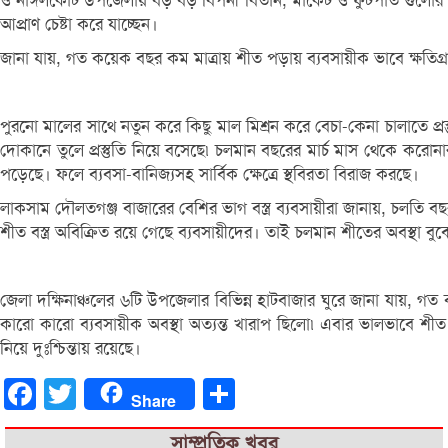
ও নাঙ্গলকোট উপজেলায় বড় বড় বিপনী বিতান, মার্কেট ও ফুটপাত গুলোর ব্যবস
আপ্রাণ চেষ্টা করে যাচ্ছেন।
জানা যায়, গত কয়েক বছর কম মাত্রায় শীত পড়ায় ব্যবসায়ীক ভাবে ক্ষতিগ্রস
পুরনো মালের সাথে নতুন করে কিছু মাল মিশ্রন করে বেচা-কেনা চালাতে প্র
দোকানে তুলে প্রস্তুতি নিয়ে বসেছে৷ চলমান বছরের মার্চ মাস থেকে করো
পড়েছে। ফলে ব্যবসা-বানিজ্যসহ সার্বিক ক্ষেত্রে স্থবিরতা বিরাজ করছে।
লাকসাম দৌলতগঞ্জ বাজারের বেশির ভাগ বস্ত্র ব্যবসায়ীরা জানায়, চলত
শীত বস্ত্র অবিক্রিত রয়ে গেছে ব্যবসায়ীদের। তাই চলমান শীতের অবস্থা বুঝ
জেলা দক্ষিনাঞ্চলের ৬টি উপজেলার বিভিন্ন হাটবাজার ঘুরে জানা যায়, 
কারো কারো ব্যবসায়ীক অবস্থা অত্যন্ত খারাপ ছিলো৷ এবার ভালভাবে শীত ন
নিয়ে দুঃশ্চিন্তায় রয়েছে।
Facebook
Twitter
Share
Share
সাম্প্রতিক খবর