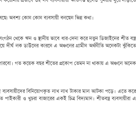
স করোনার প্রভাবে ওই সব ব্যবসায়ীরা ক্ষতিগস্ত হলেও পুনরায় ঘুরে দাড়াঁতে
 কষেছে৷ অবশ্য কোন কোন ব্যবসায়ী বলছেন ভিন্ন কথা।
সংগঠন থেকে ঋন ও স্থানীয় ভাবে ধার-দেনা করে নতুন ডিজাইনের শীত বস্ত্র
 দীর্ঘ লক ডাউনের কারনে এ অঞ্চলের গ্রামীন অর্থনীতি অনেকটা ঝুঁকিতে
তে পারবো। গত কয়েক বছর শীতের প্রকোপ তেমন না থাকায় এ অঞ্চলে অনেক
স্ত্র ব্যবসায়ীদের বিনিয়োগকৃত লাখ লাখ টাকার মাল আটকা পড়ে। এতে করে
াইকারী ও খুচরা বাজারের একই চিত্র বিদ্যমান। শীতবন্ত্র ব্যবসায়ীরা এ