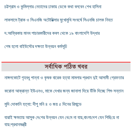
চট্টগ্রাম ও কুমিল্লার নেতাদের ঢাকায় ডেকে কথা বলবেন শেখ হাসিনা
লাকসামে ট্রাক ও সিএনজি অটোরিক্সার মুখোমুখি সংঘর্ষে সিএনজি চালক নিহত
দ.আফ্রিকায় মানব পাচারকারীদের কবল থেকে ১৯ বাংলাদেশি উদ্ধার
শেষ হলো বাইউস্টের দক্ষতা উন্নয়ন কর্মসূচি
সর্বাধিক পঠিত খবর
নাঙ্গলকোটে গৃহবধু পান্না ও কৃষক বারেক হত্যা মামলার প্রধান দুই আসামী গ্রেফতার
করোনা আক্রান্ত ইউএনও, মাকে দেখার জন্য জানালা দিয়ে উঁকি দিচ্ছে শিশু সন্তান
মুদি দোকানি হত্যা: দীপু মনি ৪ ও জয় ৫ দিনের রিমান্ডে
যারাই ক্ষমতায় আসুক দে‌শের উন্নয়ন যেন থে‌মে না যায়,বাংলা‌দেশ যেন পি‌ছি‌য়ে না
যায়:প্রধানমন্ত্রী