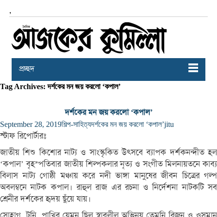
,
প্রচ্ছদ
Tag Archives: দর্শকের মন জয় করলো ‘কপাল’
দর্শকের মন জয় করলো ‘কপাল’
September 28, 2019
শিল্প-সাহিত্য
দর্শকের মন জয় করলো ‘কপাল’
jitu
স্টাফ রিপোর্টারঃ
জাতীয় শিশু কিশোর নাট্য ও সাংস্কৃকিত উৎসবে ব্যাপক দর্শকনন্দীত হল
‘কপাল’ বৃহস্পতিবার জাতীয় শিল্পকলার নৃত্য ও সংগীত মিলনায়তনে কাব্য
বিলাস নাট্য গোষ্ঠী মঞ্চায় করে নদী ভাঙ্গা মানুষের জীবন চিত্রের গল্প
অবলম্বনে নাটক কপাল। রাহুল রাজ এর রচনা ও নির্দেশনা নাটকটি সব
শ্রেনীর দর্শকের হৃদয় ছুঁয়ে যায়।
সোহাগ, টুনি, পাখির যেমন ছিল স্বাবলীল অভিনয় তেমনি রিজন ও ওসমান