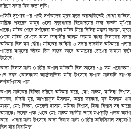
চরিত্রে সবার ছিল কড়া দৃষ্টি।
প্রতিটি দৃশ্যের পর পরই দর্শকদের মুহুর মুহুর করতালিতেই বোঝা যাচ্ছিল,
যান্ত্রিক শহরের মানুষ গুলো সুস্থ্যধারার বিনোদনের জন্য কতটা মুখিয়ে
থাকে। নাটক শেষে দর্শকেরা কপাল নাটক নিয়ে বিভিন্ন মন্তব্য জানান, মুন্ডা
থেকে নাটক দেখতে আসা জাহাঙ্গীর আলম জানান কাব্য বিলাসের সবার
অভিনয় ছিল মন ছোঁয়। নাটকের কাহিনী ও সবার স্বাবলীল অভিনয়ে পদ্মার
পাড়ের মানুষের জীবন চিত্র বাস্তব ভাবে আমাদের চোখের সামনে ফুটে
উঠেছে।
কাব্য বিলাস নাট্য গোষ্ঠীর কপাল নাটকটি ছিল তাদের ৭৯ তম প্রযোজনা।
গত বছর কোলকাতা আর্ন্তজাতিক নাট্য উৎসবে কপাল নাটকটি ব্যাপক
দর্শকপ্রিয়তা পায়।
কপাল নাটকের বিভিন্ন চরিত্রে অভিনয় করে, মো: নাঈম, মালিহা বিশ্বাস,
রাসেল, চাঁদনী নূর, আশরাফুল ইসলাম, অন্তর সরকার, নূর ইসলাম খান
মামুন, মো: রিজন, মেহেদী হাসান, মনিকা বিশ্বাস, মিত্রা বিশ্বাস সহ আরো
অনেকে। দলের পক্ষ থেকে মো: নাঈম জাতীয় ভাবে মঞ্চকুড়ি পদক অর্জণ
করে। এবার নাট্য উৎসবে কাব্য বিলাস নাট্য গোষ্ঠীর অফিসিয়াল সহযোগী
ছিল মীর সিরামিক্স।