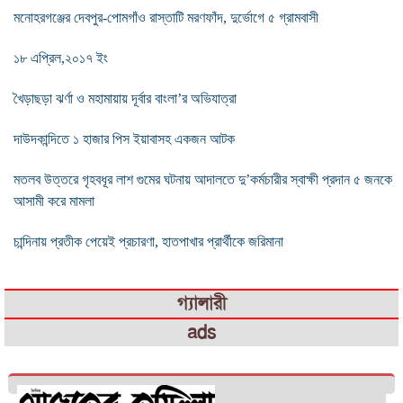
মনোহরগঞ্জের দেবপুর-পোমগাঁও রাস্তাটি মরণফাঁদ, দুর্ভোগে ৫ গ্রামবাসী
১৮ এপ্রিল,২০১৭ ইং
খৈড়াছড়া ঝর্ণা ও মহামায়ায় দূর্বার বাংলা’র অভিযাত্রা
দাউদকান্দিতে ১ হাজার পিস ইয়াবাসহ একজন আটক
মতলব উত্তরে গৃহবধূর লাশ গুমের ঘটনায় আদালতে দু’কর্মচারীর স্বাক্ষী প্রদান ৫ জনকে
আসামী করে মামলা
চান্দিনায় প্রতীক পেয়েই প্রচারণা, হাতপাখার প্রার্থীকে জরিমানা
গ্যালারী
ads