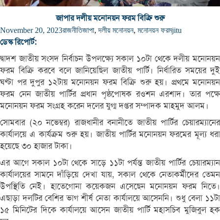
জাপার দলীয় মনোনয়ন ফরম বিক্রি শুরু
November 20, 2023
রাজনীতি
জাপা
,
দলীয় মনোনয়ন
,
মনোনয়ন ফরম
jitu
ডেস্ক রিপোর্ট:
দ্বাদশ জাতীয় সংসদ নির্বাচন উপলক্ষ্যে সকাল ১০টা থেকে দলীয় মনোনয়ন
ফরম বিক্রি করবে বলে জানিয়েছিল জাতীয় পার্টি। নির্ধারিত সময়ের দুই
ঘণ্টা পর দুপুর ১২টায় মনোনয়ন ফরম বিক্রি শুরু হয়। প্রথমে মনোনয়ন
ফরম নেন জাতীয় পার্টির প্রধান পৃষ্ঠপোষক রওশন এরশাদ। তার পক্ষে
মনোনয়ন ফরম সংগ্রহ করেন দলের যুগ্ম দপ্তর সম্পাদক মাহমুদ আলম।
সোমবার (২০ নভেম্বর) রাজধানীর বনানীতে জাতীয় পার্টির চেয়ারম্যানের
কার্যালয়ে এ কার্যক্রম শুরু হয়। জাতীয় পার্টির মনোনয়ন ফরমের মূল্য ধরা
হয়েছে ৩০ হাজার টাকা।
এর আগে সকাল ১০টা থেকে সাড়ে ১১টা পর্যন্ত জাতীয় পার্টির চেয়ারম্যান
কার্যালয়ের সামনে দাঁড়িয়ে দেখা যায়, সকাল থেকে নেতাকর্মীদের তেমন
উপস্থিতি নেই। হাতেগোনা কয়েকজন এসেছেন মনোনয়ন ফরম নিতে।
এছাড়া দলটির বেশির ভাগ শীর্ষ নেতা কার্যালয়ে আসেননি। শুধু বেলা ১১টা
১৫ মিনিটের দিকে কার্যালয়ে আসেন জাতীয় পার্টি মহাসচিব মুজিবুল হক