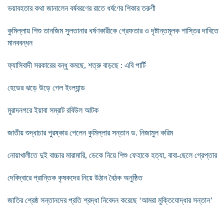
ভয়াবহতার কথা জানালেন বর্ষবরণের রাতে ধর্ষণের শিকার তরুণী
কুমিল্লায় শিশু তানজিম সুলতানার ধর্ষণকারীকে গ্রেফতার ও দৃষ্টান্তমূলক শাস্তির দাবিতে
মানববন্ধন
ফ্যাসিবাদী সরকারের বন্ধু কমছে, শত্রু বাড়ছে : এবি পার্টি
হেডের ঝড়ে উড়ে গেল ইংল্যান্ড
মুরাদনগরে ইয়াবা সম্রাট রবিউল আটক
জাতীয় শুদ্ধাচার পুরষ্কার পেলেন কুমিল্লার সন্তান ড. নিজামুল করিম
নোয়াখালীতে দুই বাচ্চার মারামারি, ডেকে নিয়ে শিশু ফেহাকে হত্যা, বাবা-ছেলে গ্রেপ্তার
দেবিদ্বারে প্রান্তিক কৃষকদের নিয়ে উঠান বৈঠক অনুষ্ঠিত
জাতির শ্রেষ্ঠ সন্তানদের প্রতি শ্রদ্ধা নিবেদন করেছে ‘আমরা মুক্তিযোদ্ধার সন্তান’