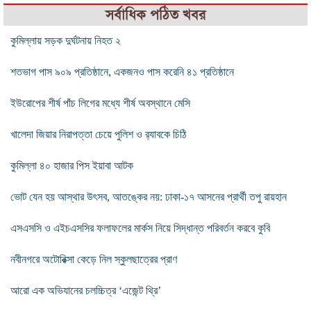
সর্বাধিক পঠিত খবর
কুমিল্লায় সড়ক দুর্ঘটনায় নিহত ২
শতভাগ পাস ৯০৯ প্রতিষ্ঠানে, একজনও পাস করেনি ৪১ প্রতিষ্ঠানে
ইউরোপের শীর্ষ পাঁচ লিগের মধ্যে শীর্ষ অবস্থানে মেসি
খালেদা জিয়ার নিরাপত্তা চেয়ে পুলিশ ও র‌্যাবকে চিঠি
কুমিল্লা ৪০ হাজার পিস ইয়াবা আটক
ভোট যেন হয় আস্থার উৎসব, আতঙ্কের নয়: ঢাকা-১৭ আসনের প্রার্থী তপু রায়হান
এসএসসি ও এইচএসসির ফলাফলের মার্কস নিয়ে সিদ্ধান্ত পরিবর্তন করবে কুবি
নবীনগরে অটোরিক্সা কেড়ে নিল স্কুলছাত্রের প্রাণ
আরো এক অভিযানের চলচ্চিত্র ‘এজেন্ট থ্রি’