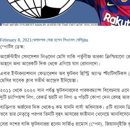
February 8, 2021
খেলা
দশক সেরা হলেন লিওনেল মেসি
jitu
স্পোর্টস ডেস্ক:
আর্জেন্টাইন সেনসেশন লিওনেল মেসি নাকি পর্তুগীজ তারকা ক্রিশ্চিয়ানো র
তাহলে অন্য আরেকটি দিক থেকে এগিয়ে যান রোনালদো।
এবার ইন্টারন্যাশনাল ফেডারেশন অব ফুটবল হিস্ট্রি অ্যান্ড স্ট্যা
মেসির সাবেক ক্লাব সতীর্থ আন্দ্রেস ইনিয়েস্তা।
২০১১ থেকে ২০২০ সাল পর্যন্ত ফুটবলারদের পারফরম্যান্স বিবেচনায় এ
দুটি চ্যাম্পিয়ন্স লিগ, রেকর্ড ছয়টি লা লিগা ও পাঁচটি কোপা দেল রেস
ব্যক্তিগত অর্জনের দিক থেকেও কম যাননি বার্সা অধিনায়ক। ৫টি ব্যা
তবে তার নেতৃত্বে পরপর তিনটি বৃহৎ আসরের ফাইনাল খেলেছে আলবিসেলেস
সেরা দশের বাকি ফুটবলাররা হলেন সার্জিও রামোস (স্পেন), জিয়ানলুইজি বুফন 