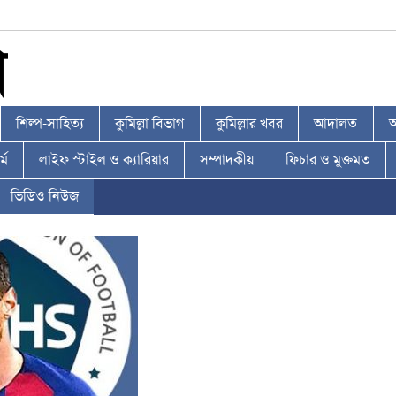
শিল্প-সাহিত্য
কুমিল্লা বিভাগ
কুমিল্লার খবর
আদালত
আ
্ম
লাইফ স্টাইল ও ক্যারিয়ার
সম্পাদকীয়
ফিচার ও মুক্তমত
ভিডিও নিউজ