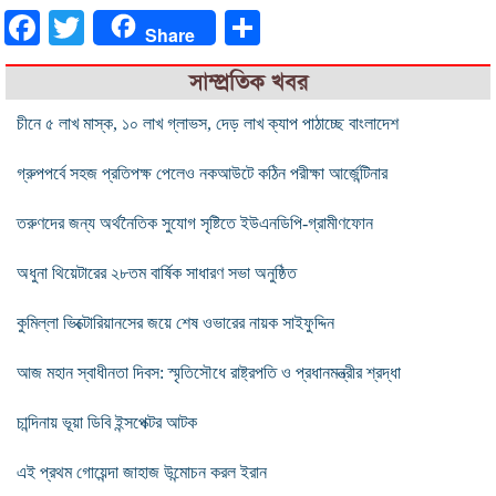
Facebook
Twitter
Share
Share
সাম্প্রতিক খবর
চীনে ৫ লাখ মাস্ক, ১০ লাখ গ্লাভস, দেড় লাখ ক্যাপ পাঠাচ্ছে বাংলাদেশ
গ্রুপপর্বে সহজ প্রতিপক্ষ পেলেও নকআউটে কঠিন পরীক্ষা আর্জেন্টিনার
তরুণদের জন্য অর্থনৈতিক সুযোগ সৃষ্টিতে ইউএনডিপি-গ্রামীণফোন
অধুনা থিয়েটারের ২৮তম বার্ষিক সাধারণ সভা অনুষ্ঠিত
কুমিল্লা ভিক্টোরিয়ানসের জয়ে শেষ ওভারের নায়ক সাইফুদ্দিন
আজ মহান স্বাধীনতা দিবস: স্মৃতিসৌধে রাষ্ট্রপতি ও প্রধানমন্ত্রীর শ্রদ্ধা
চান্দিনায় ভূয়া ডিবি ইন্সপেক্টর আটক
এই প্রথম গোয়েন্দা জাহাজ উন্মোচন করল ইরান