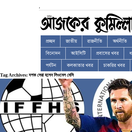
,
প্রচ্ছদ
জাতীয়
রাজনীতি
অর্থনীতি
বিনোদন
আইসিটি
প্রবাসের খবর
ধর
পর্যটন
কলকাতার খবর
চাকরির খবর
Tag Archives: দশক সেরা হলেন লিওনেল মেসি