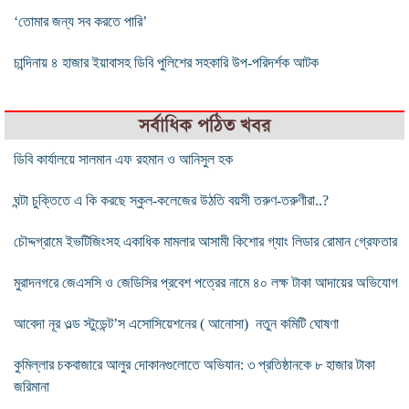
‘তোমার জন্য সব করতে পারি’
চান্দিনায় ৪ হাজার ইয়াবাসহ ডিবি পুলিশের সহকারি উপ-পরিদর্শক আটক
সর্বাধিক পঠিত খবর
ডিবি কার্যালয়ে সালমান এফ রহমান ও আনিসুল হক
ঘন্টা চুক্তিতে এ কি করছে স্কুল-কলেজের উঠতি বয়সী তরুণ-তরুণীরা..?
চৌদ্দগ্রামে ইভটিজিংসহ একাধিক মামলার আসামী কিশোর গ্যাং লিডার রোমান গ্রেফতার
মুরাদনগরে জেএসসি ও জেডিসির প্রবেশ পত্রের নামে ৪০ লক্ষ টাকা আদায়ের অভিযোগ
আবেদা নূর ওল্ড স্টুডেন্ট’স এসোসিয়েশনের ( আনোসা) নতুন কমিটি ঘোষণা
কুমিল্লার চকবাজারে আলুর দোকানগুলোতে অভিযান: ৩ প্রতিষ্ঠানকে ৮ হাজার টাকা
জরিমানা