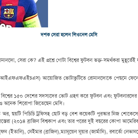
দশক সেরা হলেন লিওনেল মেসি
োনালদো, সেরা কে? এই প্রশ্নে গোটা বিশ্বের ফুটবল ভক্ত-সমর্থকরা মুহূর
টিসটিকস (আইএফএফএইচএস) আয়োজিত ভোটাভুটিতে রোনালদোকে পেছনে ফেলে 
নে বিশ্বের ১৫০ দেশের সদস্যদের ভোট গ্রহণ করে ফুটবল এবং ফুটবলারদ
হ আরও অনেক শিরোপা জিতেছেন মেসি।
লন ডি অর, ছয়টি পিচিচি ট্রফিসহ ছোট বড় বেশ কয়েকটি পুরস্কার নিজ শ
্তেরা (২০১৪ ব্রাজিল বিশ্বকাপ এবং তার পরের দুই বছরের কোপা আমেরি
(ইতালি), নেইমার (ব্রাজিল),ম্যানুয়েল নুয়ার (জার্মানি), রবার্তো লেভানদ