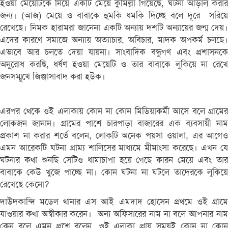
হওয়া মেয়েটিকে নিয়ে একটি মেয়ে কুমিল্লা গিয়েছে, ঘটনা আড়াল করার
জন্য। (আজ) মেয়ে ও বাবাকে হুমকি ধমকি দিচ্ছে বলে দূরে সরিয়ে
রেখেছে। নিমক হারামরা জানেনা একটি অন্যায় দশটি অন্যায়ের জন্ম দেয়।
এদের কারণে সমাজে অন্যায় অত্যাচার, অবিচার, মাদক অপকর্ম চলছে।
এভাবে আর চলতে দেয়া যায়না। সাংবাদিক বন্ধুগণ এবং প্রশাসনকে
অনুরোধ করছি, ধর্ষণ হওয়া মেয়েটি ও তার বাবাকে লুকিয়ে না রেখে
জনসম্মুখে জিঞ্জাসাবাদ করা হউক।
এরপর থেকে ওই এলাকায় কোন না কোন মিডিয়াকর্মী আসে বলে গ্রামের
লোকজন জানান। গ্রামের পাশে চারপাড়া বাজারের এক ব্যবসায়ী নাম
প্রকাশ না করার শর্তে বলেন, লোকটি অনেক পয়সা ওয়ালা, এর আগেও
এমন আরেকটি ঘটনা গ্রাম্য শালিসের মাধ্যমে মীমাংসা করেছে। এখন যে
ঘটনার কথা শুনছি সেটিও ধামাচাপা হয়ে গেছে কারন মেয়ে এবং তার
বাবাকে কেউ খুজে পাচ্ছে না। কোন ঘটনা না ঘটলে তাদেরকে লুকিয়ে
রেখেছে কেনো?
দাউদকান্দি মডেল থানার এস আই এমদাদ হোসেন প্রথমে ওই গ্রামে
যাওয়ার কথা অস্বীকার করেন। অন্য অফিসারের নাম না বলে আপনার নাম
কেন বলে এমন প্রশ্নে বলেন, ওই এলাকা প্রায় সময়ই কোন না কোন