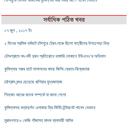
ফেসবুকে দৈনিক আজকের কুমিল্লার খবর সবার আগে পাবেন যেভাবে
সর্বাধিক পঠিত খবর
০৭ জুন , ২০১৭ ইং
২ দিনের শ্রমিক ধর্মঘটে চাঁদপুরে ট্রেন-লঞ্চে ছিলো যাত্রীদের উপচেপড়া ভিড়
চৌদ্দগ্রামে নদ-নদী দুষন প্রতিরোধে ভাঙ্গারি দোকানে ইউএনও’র অভিযান
কুমিল্লায় গরুর হাটে দালালদের কাছে জিম্মি ক্রেতা-বিক্রেতারা
চট্টগ্রাম বন্দর ছেড়েছে রাশিয়ার যুদ্ধজাহাজ
শিনজো আবের ঘাতক সম্পর্কে যা জানা গেলো
কুমিল্লাসহ বন্যাদুর্গত এলাকায় ফ্রি মিনিট-ইন্টারনেট পাবেন যেভাবে
মুরাদনগরে ৮ কেজি গাঁজাসহ মাদক ব্যবসায়ী আটক