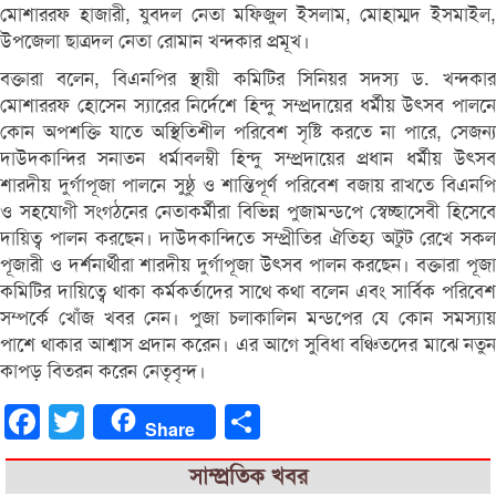
মোশাররফ হাজারী, যুবদল নেতা মফিজুল ইসলাম, মোহাম্মদ ইসমাইল,
উপজেলা ছাত্রদল নেতা রোমান খন্দকার প্রমূখ।
বক্তারা বলেন, বিএনপির স্থায়ী কমিটির সিনিয়র সদস্য ড. খন্দকার
মোশাররফ হোসেন স্যারের নির্দেশে হিন্দু সম্প্রদায়ের ধর্মীয় উৎসব পালনে
কোন অপশক্তি যাতে অস্থিতিশীল পরিবেশ সৃষ্টি করতে না পারে, সেজন্য
দাউদকান্দির সনাতন ধর্মাবলম্বী হিন্দু সম্প্রদায়ের প্রধান ধর্মীয় উৎসব
শারদীয় দুর্গাপূজা পালনে সুষ্ঠু ও শান্তিপূর্ণ পরিবেশ বজায় রাখতে বিএনপি
ও সহযোগী সংগঠনের নেতাকর্মীরা বিভিন্ন পুজামন্ডপে স্বেচ্ছাসেবী হিসেবে
দায়িত্ব পালন করছেন। দাউদকান্দিতে সম্প্রীতির ঐতিহ্য অটুট রেখে সকল
পূজারী ও দর্শনার্থীরা শারদীয় দুর্গাপূজা উৎসব পালন করছেন। বক্তারা পূজা
কমিটির দায়িত্বে থাকা কর্মকর্তাদের সাথে কথা বলেন এবং সার্বিক পরিবেশ
সম্পর্কে খোঁজ খবর নেন। পুজা চলাকালিন মন্ডপের যে কোন সমস্যায়
পাশে থাকার আশ্বাস প্রদান করেন। এর আগে সুবিধা বঞ্চিতদের মাঝে নতুন
কাপড় বিতরন করেন নেতৃবৃন্দ।
Facebook
Twitter
Share
Share
সাম্প্রতিক খবর