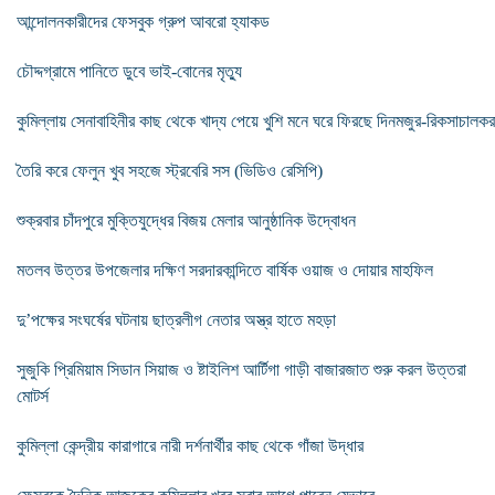
আন্দোলনকারীদের ফেসবুক গ্রুপ আবরো হ্যাকড
চৌদ্দগ্রামে পানিতে ডুবে ভাই-বোনের মৃত্যু
কুমিল্লায় সেনাবাহিনীর কাছ থেকে খাদ্য পেয়ে খুশি মনে ঘরে ফিরছে দিনমজুর-রিকসাচালকর
তৈরি করে ফেলুন খুব সহজে স্ট্রবেরি সস (ভিডিও রেসিপি)
শুক্রবার চাঁদপুরে মুক্তিযুদ্ধের বিজয় মেলার আনুষ্ঠানিক উদ্বোধন
মতলব উত্তর উপজেলার দক্ষিণ সরদারকান্দিতে বার্ষিক ওয়াজ ও দোয়ার মাহফিল
দু’পক্ষের সংঘর্ষের ঘটনায় ছাত্রলীগ নেতার অস্ত্র হাতে মহড়া
সুজুকি প্রিমিয়াম সিডান সিয়াজ ও ষ্টাইলিশ আর্টিগা গাড়ী বাজারজাত শুরু করল উত্তরা
মোটর্স
কুমিল্লা কেন্দ্রীয় কারাগারে নারী দর্শনার্থীর কাছ থেকে গাঁজা উদ্ধার