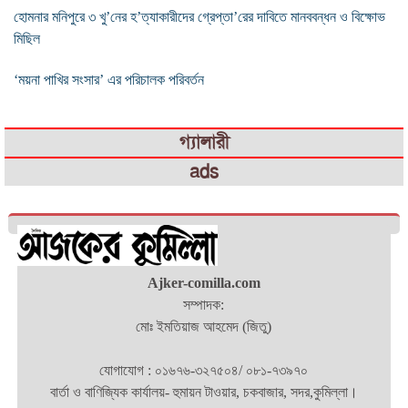
হোমনার মনিপুরে ৩ খু’নের হ’ত্যাকারীদের গ্রেপ্তা’রের দাবিতে মানববন্ধন ও বিক্ষোভ
মিছিল
‘ময়না পাখির সংসার’ এর পরিচালক পরিবর্তন
গ্যালারী
ads
Ajker-comilla.com
সম্পাদক:
মোঃ ইমতিয়াজ আহমেদ (জিতু)
যোগাযোগ : ০১৬৭৬-৩২৭৫০৪/ ০৮১-৭৩৯৭০
বার্তা ও বাণিজ্যিক কার্যালয়- হুমায়ন টাওয়ার, চকবাজার, সদর,কুমিল্লা।