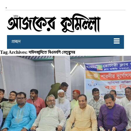
,
প্রচ্ছদ
Tag Archives: দাউদকান্দিতে বিএননপি নেতৃবৃন্দের