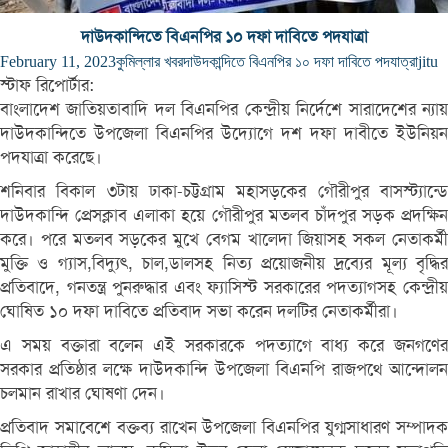
দাউদকান্দিতে বিএনপির ১০ দফা দাবিতে পদযাত্রা
February 11, 2023
কুমিল্লার খবর
দাউদকান্দিতে বিএনপির ১০ দফা দাবিতে পদযাত্রা
jitu
স্টাফ রিপোর্টার:
বাংলাদেশ জাতিয়তাবাদি দল বিএনপির কেন্দ্রীয় নির্দেশে সারাদেশের ন্যায়
দাউদকান্দিতে উপজেলা বিএনপির উদ্যোগে দশ দফা দাবীতে ইউনিয়ন
পদযাত্রা করেছে।
শনিবার বিকাল ৩টায় ঢাকা-চট্টগ্রাম মহাসড়কের গৌরীপুর বাসস্ট্যান্ডে
দাউদকান্দি প্রেসক্লাব এলাকা হয়ে গৌরীপুর মতলব চাঁদপুর সড়ক প্রদক্ষিন
করে। পরে মতলব সড়কের মুখে বেগম খা‌লেদা জিয়াসহ সকল নেতাকর্মী
মু‌ক্তি ও গ্যাস,বিদ্যুৎ, চাল,ডালসহ নিত্য প্রয়োজনীয় দ্রব্যের মূল্য বৃদ্ধির
প্রতিবাদে, গনতন্ত্র পুনরুদ্ধার এবং ফ্যাসিস্ট সরকারের পদত্যাগসহ কেন্দ্রীয়
ঘো‌ষিত ১০ দফা দাবিতে প্রতিবাদ সভা করেন দলটির নেতাকর্মীরা।
এ সময় বক্তারা বলেন এই সরকারকে পদত্যাগে বাধ্য করে জনগণের
সরকার প্রতিষ্ঠার লক্ষে দাউদকান্দি উপজেলা বিএনপি রাজপথে আন্দোলন
চলমান রাখার ঘোষণা দেন।
প্রতিবাদ সমাবেশে বক্তব্য রাখেন উপজেলা বিএনপির যুগ্মসাধারণ সম্পাদক