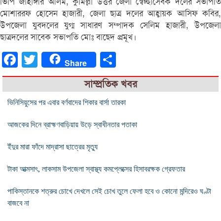
ভিপি জাহাঙ্গীর আলম, কুমিল্লা উত্তর জেলা স্বেচ্ছাসেবক দলের সভাপতি
মোশাররফ হোসেন হাজারী, জেলা ছাত্র দলের আহ্বায়ক আসিফ কবির,
উপজেলা যুবদলের যুগ্ম সাধারণ সম্পাদক সেলিম হাজারী, উপজেলা
ছাত্রদলের সাবেক সভাপতি মোঃ বাছেদ প্রমূখ।
Facebook
Twitter
Share
Share
সাম্প্রতিক খবর
ভিনিসিয়ুসের পর এবার বর্ণবাদের শিকার বার্সা তারকা
আজকের দিনে ব্রাহ্মণবাড়িয়ায় উড়ে স্বাধীনতার পতাকা
ইঁদুর মারা ফাঁদে মাদ্রাসা ছাত্রের মৃত্যু
টাকা আত্মসাৎ, লাকসাম উপজেলা স্বাস্থ্য কমপ্লেক্সের হিসাবরক্ষক গ্রেফতার
পাকিস্তানকে শত্রুর চোখে দেখলে সেই চোখ তুলে ফেলা হবে ও কোনো মন্দিরেও ঘণ্টা
বাজবে না