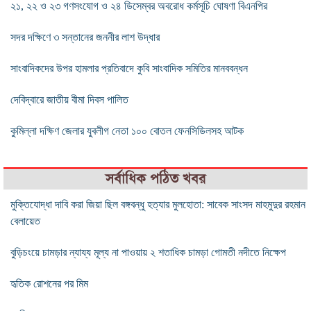
২১, ২২ ও ২৩ গণসংযোগ ও ২৪ ডিসেম্বর অবরোধ কর্মসূচি ঘোষণা বিএনপির
সদর দক্ষিণে ৩ সন্তানের জননীর লাশ উদ্ধার
সাংবাদিকদের উপর হামলার প্রতিবাদে কুবি সাংবাদিক সমিতির মানববন্ধন
দেবিদ্বারে জাতীয় বীমা দিবস পালিত
কুমিল্লা দক্ষিণ জেলার যুবলীগ নেতা ১০০ বোতল ফেনসিডিলসহ আটক
সর্বাধিক পঠিত খবর
মুক্তিযোদ্ধা দাবি করা জিয়া ছিল বঙ্গবন্ধু হত্যার মুলহোতা: সাবেক সাংসদ মাহমুদুর রহমান
বেলায়েত
বুড়িচংয়ে চামড়ার ন্যায্য মূল্য না পাওয়ায় ২ শতাধিক চামড়া গোমতী নদীতে নিক্ষেপ
হৃতিক রোশনের পর মিম