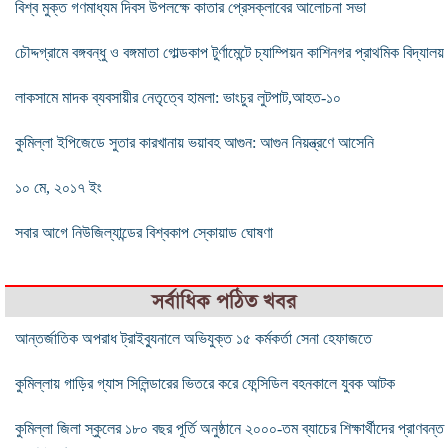
বিশ্ব মুক্ত গণমাধ্যম দিবস উপলক্ষে কাতার প্রেসক্লাবের আলোচনা সভা
চৌদ্দগ্রামে বঙ্গবন্ধু ও বঙ্গমাতা গোল্ডকাপ টুর্ণামেন্টে চ্যাম্পিয়ন কাশিনগর প্রাথমিক বিদ্যালয়
লাকসামে মাদক ব্যবসায়ীর নেতৃত্বে হামলা: ভাংচুর লুটপাট,আহত-১০
কুমিল্লা ইপিজেডে সুতার কারখানায় ভয়াবহ আগুন: আগুন নিয়ন্ত্রণে আসেনি
১০ মে, ২০১৭ ইং
সবার আগে নিউজিল্যান্ডের বিশ্বকাপ স্কোয়াড ঘোষণা
সর্বাধিক পঠিত খবর
আন্তর্জাতিক অপরাধ ট্রাইব্যুনালে অভিযুক্ত ১৫ কর্মকর্তা সেনা হেফাজতে
কুমিল্লায় গাড়ির গ্যাস সিলিন্ডারের ভিতরে করে ফেন্সিডিল বহনকালে যুবক আটক
কুমিল্লা জিলা স্কুলের ১৮০ বছর পূর্তি অনুষ্ঠানে ২০০০-তম ব্যাচের শিক্ষার্থীদের প্রাণবন্ত