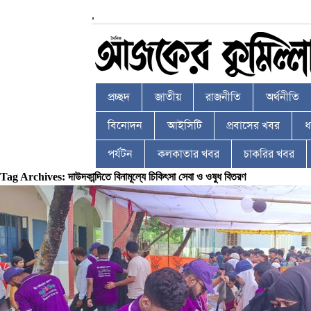
,
প্রচ্ছদ
জাতীয়
রাজনীতি
অর্থনীতি
বিনোদন
আইসিটি
প্রবাসের খবর
ধর
পর্যটন
কলকাতার খবর
চাকরির খবর
Tag Archives: দাউদকান্দিতে বিনামূল্যে চিকিৎসা সেবা ও ওষুধ বিতরণ