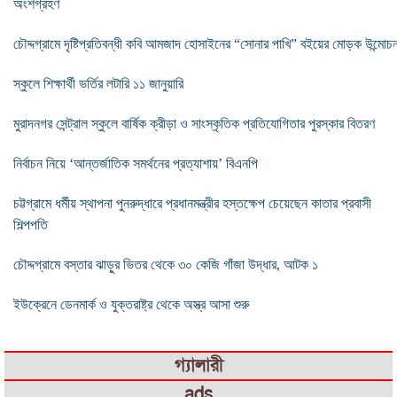
অংশগ্রহণ
চৌদ্দগ্রামে দৃষ্টিপ্রতিবন্ধী কবি আমজাদ হোসাইনের “সোনার পাখি” বইয়ের মোড়ক উন্মোচ
স্কুলে শিক্ষার্থী ভর্তির লটারি ১১ জানুয়ারি
মুরাদনগর সেন্ট্রাল স্কুলে বার্ষিক ক্রীড়া ও সাংস্কৃতিক প্রতিযোগিতার পুরস্কার বিতরণ
নির্বাচন নিয়ে ‘আন্তর্জাতিক সমর্থনের প্রত্যাশায়’ বিএনপি
চট্টগ্রামে ধর্মীয় স্থাপনা পুনরুদ্ধারে প্রধানমন্ত্রীর হস্তক্ষেপ চেয়েছেন কাতার প্রবাসী
শিল্পপতি
চৌদ্দগ্রামে বস্তার ঝাড়ুর ভিতর থেকে ৩০ কেজি গাঁজা উদ্ধার, আটক ১
ইউক্রেনে ডেনমার্ক ও যুক্তরাষ্ট্র থেকে অস্ত্র আসা শুরু
গ্যালারী
ads