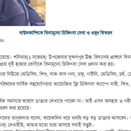
দাউদকান্দিতে বিনামূল্যে চিকিৎসা সেবা ও ওষুধ বিতরণ
itu
হয়েছে। শনিবার(১ নভেম্বর) উপজেলার সুন্দলপুর উচ্চ বিদ্যালয় প্রাঙ্গণে 
্রায় দুই হাজার রোগীকে বিনামূল্যে চিকিৎসা সেবা প্রদান করা হয়।
া নিউরো মেডিসিন, শিশু, নাক-কান গলা, চক্ষু, গাইনি, মেডিসিন, চর্ম, ডে
াসী পরিষদের সার্বিক সহযোগিতায় আয়োজিত ফ্রি চিকিৎসা ক্যাম্পে নারী, শিশ
িক সমস্যার কারণে ডাক্তার দেখাতে পারেন না। তাই এসব অসহায় ও গরীব ম
 বিতরণ করা হয়েছে।
ুল কাদের তালুকদার বলেন, কয়েকদিন ধরে শুনছি বড় বড় ডাক্তার আসবেন
তার) দেখাইছি, আমার মতো যারা আসছে সবাই সন্তুষ্ট।