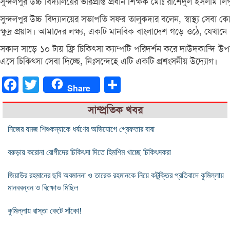
সুন্দলপুর উচ্চ বিদ্যালয়ের ভারপ্রাপ্ত প্রধান শিক্ষক মোঃ রাশেদুল ইসলাম 
সুন্দলপুর উচ্চ বিদ্যালয়ের সভাপতি সফর তালুকদার বলেন, স্বাস্থ্য সেবা
ক্ষুদ্র প্রয়াস। আমাদের লক্ষ্য, একটি মানবিক বাংলাদেশ গড়ে ওঠে, যেখানে
সকাল সাড়ে ১০ টায় ফ্রি চিকিৎসা ক্যাম্পটি পরিদর্শন করে দাউদকান্দি উপজেল
এসে চিকিৎসা সেবা দিচ্ছে, নিঃসন্দেহে এটি একটি প্রশংসনীয় উদ্যোগ।
Facebook
Twitter
Share
Share
সাম্প্রতিক খবর
নিজের যমজ শিশুকন্যাকে ধর্ষণের অভিযোগে গ্রেফতার বাবা
বরুড়ায় করোনা রোগীদের চিকিৎসা দিতে হিমশিম খাচ্ছে চিকিৎসকরা
জিয়াউর রহমানের ছবি অবমাননা ও তারেক রহমানকে নিয়ে কটুক্তির প্রতিবাদে কুমিল্লায়
মানববন্ধন ও বিক্ষোভ মিছিল
কুমিল্লায় রাস্তা কেটে সাঁকো!