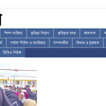
শিল্প-সাহিত্য
কুমিল্লা বিভাগ
কুমিল্লার খবর
আদালত
আ
্ম
লাইফ স্টাইল ও ক্যারিয়ার
সম্পাদকীয়
ফিচার ও মুক্তমত
ভিডিও নিউজ