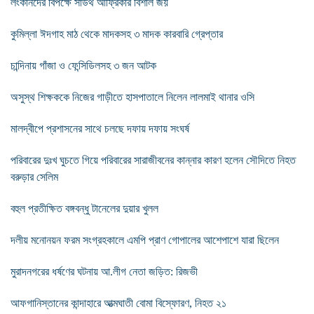
লংকানদের বিপক্ষে সাউথ আফ্রিকার বিশাল জয়
কুমিল্লা ঈদগাহ মাঠ থেকে মাদকসহ ৩ মাদক কারবারি গ্রেপ্তার
চান্দিনায় গাঁজা ও ফেন্সিডিলসহ ৩ জন আটক
অসুস্থ শিক্ষককে নিজের গাড়ীতে হাসপাতালে নিলেন লালমাই থানার ওসি
মালদ্বীপে প্রশাসনের সাথে চলছে দফায় দফায় সংঘর্ষ
পরিবারের দুঃখ ঘুচতে গিয়ে পরিবারের সারাজীবনের কান্নার কারণ হলেন সৌদিতে নিহত
বরুড়ার সেলিম
বহুল প্রতীক্ষিত বঙ্গবন্ধু টানেলের দুয়ার খুলল
দলীয় মনোনয়ন ফরম সংগ্রহকালে এমপি প্রাণ গোপালের আশেপাশে যারা ছিলেন
মুরাদনগরের ধর্ষণের ঘটনায় আ.লীগ নেতা জড়িত: রিজভী
আফগানিস্তানের কান্দাহারে আত্মঘাতী বোমা বিস্ফোরণ, নিহত ২১