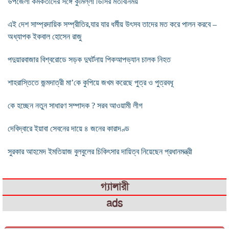
উপজেলা কর্মকর্তাদের সঙ্গে কুমিল্লা ডিসির মতবিনিময়
এই দেশ সাম্প্রদায়িক সম্প্রীতির,যার যার ধর্মীয় উৎসব তাদের মত করে পালন করবে –
অধ্যাপক ইকবাল হোসেন রাজু
পদুয়ারবাজার বিশ্বরোডে সড়ক দুঘর্টনায় পিকআপভ্যান চালক নিহত
শাহরাস্তিতে জন্মদাত্রী মা’কে কুপিয়ে জখম করেছে পুত্র ও পুত্রবধূ
কে হচ্ছেন নতুন সাধারণ সম্পাদক ? সরব আওয়ামী লীগ
দেবিদ্বারে ইয়াবা সেবনের দায়ে ৪ জনের কারাদণ্ড
সুরকার আহমেদ ইমতিয়াজ বুলবুলের চিকিৎসার দায়িত্ব নিয়েছেন প্রধানমন্ত্রী
গ্যালারী
ads