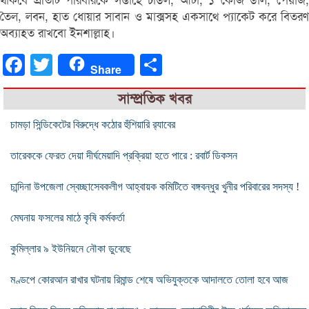
থাকবে প্রতিটি পরিবারকে সপ্তাহে চাউল, আটা, ১ কেজি ডাল, পেঁয়াজ,
তৈল, লবন, হাত ধোয়ার সাবান ও মাক্সসহ একসাথে প্যাকেট করে বিতরণ
অব্যাহত রাখবো ইনশাল্লাহ।
Facebook
Twitter
Share
Share
সাম্প্রতিক খবর
চামড়া সিন্ডিকেটের বিরুদ্ধে কঠোর হুঁশিয়ারি র‍্যাবের
তারেককে ফেরত দেয়া দীর্ঘমেয়াদি প্রক্রিয়া হতে পারে : রবার্ট ডিকসন
চান্দিনা উপজেলা স্বেচ্ছাসেবকলীগ আহ্বায়ক কমিটিতে বঙ্গবন্ধুর খুনীর পরিবারের সদস্য !
মেঘনায় ফসলের মাঠে কৃষি কর্মকর্তা
কুমিল্লার ৯ ইউনিয়নে নৌকা ডুবেছে
মণ্ডপে কোরআন রাখার ঘটনায় রিমান্ড শেষে অভিযুক্তকে আদালতে তোলা হবে আজ