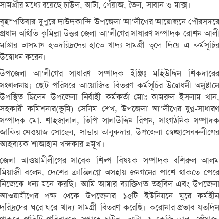
সামগ্রীর মধ্যে রয়েছে চাউল, আটা, পেঁয়াজ, তৈল, সাবান ও মাক্স।
বৃহস্পতিবার দুপুরে দাউদকান্দি উপজেলা আ’লীগের আয়োজনে পৌরসদরে
প্রধান অথিতি কুমিল্লা উত্তর জেলা আ’লীগের সাধারণ সম্পাদক রোশন আলী
মাষ্টার ভাসমান হতদরিদ্রদের হাতে খাদ্য সামগ্রী তুলে দিয়ে এ কর্মসূচির
উদ্বোধন করেন।
উপজেলা আ’লীগের সাধারণ সম্পাদক ইঞ্জিঃ মহিউদ্দিন শিকদারের
সঞ্চালনায়¡ ছোট পরিসরে আয়োজিত বিতরণ কর্মসূচির উদ্বোধনী অনুষ্টানে
উপস্থিত ছিলেন উপজেলা নির্বাহী কর্মকর্তা মোঃ কামরুল ইসলাম খান,
সহকারী কমিশনার(ভূমি) সেলিম শেখ, উপজেলা আ’লীগের যুগ্ন-সাধারণ
সম্পাদক মো. শাহজালাল, ভিপি সালাউদ্দিন রিপন, সাংগঠনিক সম্পাদক
জাকির নেওয়াজ সোহেল, সাত্তার তালুকদার, উপজেলা স্বেচ্ছাসেবকলীগের
আহবায়ক শাজাহান খন্দকার প্রমূখ।
জেলা আওয়ামীলীগের সাবেক শিল্প বিষয়ক সম্পাদক বশিরুল আলম
মিয়াজী বলেন, দেশের ক্রান্তিলগ্নে অসহায় জনগনের পাশে থাকতে পেরে
নিজেকে ধন্য মনে করছি। আমি আমার ব্যাক্তিগত তহবিল এবং উপজেলা
আওয়ামীগের পক্ষ থেকে উপজেলার ১৫টি ইউনিয়নে ঘুরে কর্মহীন
দরিদ্রদের ঘরে ঘরে খাদ্য সামগ্রী বিতরণ করেছি। করোনার প্রভাব যতদিন