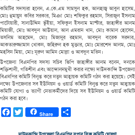
কমিটির সদস্যরা হলেন, এ.কে.এম সামসুল হক, আলহাজ্ব আবুল হাসেম,
মোঃ হুমায়ুন কবির সরকার, মিঞা মোঃ শফিকুর রহমান, সিরাজুল ইসলাম
পাটোয়ারী, সালাউদ্দিন ভূঁইয়া, সফিকুল ইসলাম মাস্টার, জাহাঙ্গীর আলম
মিয়াজী, মোঃ আবদুল আউয়াল, আল এমরান খান, মোঃ কামাল হোসেন,
তসলিম আহমেদ, মোঃ মিজানুর রহমান, আবদুল বারেক সরদার,
আকতারুজ্জামান খোকন, জহিরুল হক মুক্তার, মোঃ মোরশেদ আলম, মোঃ
মহসিন মিয়া, মোঃ নূরুল আমিন মোল্লা ও আবদুল মতিন।
উপজেলা বিএনপির সদস্য সচিব ভিপি জাহাঙ্গীর আলম বলেন, দলকে
শক্তিশালী, গতিশীল এবং আন্দোলনমুখী করার লক্ষ্যে দাউদকান্দি উপজেলা
বিএনপির কমিটি বিলুপ্ত করে নতুন আহ্বায়ক কমিটি গঠন করা হয়েছে। সেই
লক্ষ্যে উপজেলার সব ইউনিয়ন ও ওয়ার্ড কমিটি বিলুপ্ত করে নতুন আহ্বায়ক
কমিটি যোগ্য ও ত্যাগী নেতাকর্মীদের দিয়ে সব ইউনিয়ন ও ওয়ার্ড কমিটি
গঠন করা হবে।
Facebook
Twitter
Share
Share
দাউদকান্দি উপজেলা বিএনপির সুপার সিক্স কমিটি ঘোষণা