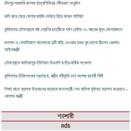
চাঁদপুর সরকারি কলেজ ছাত্রশিবিরের নবীনবরণ অনুষ্ঠান
গুলি করে মেরে ফেলার হুমকি দেখিয়ে বিয়ে করেন পাপিয়া!
কুমিল্লার চৌদ্দগ্রামে ষষ্ঠ শ্রেণির ছাত্রীকে ধর্ষণ চেষ্টায় ৭০ বছরের বৃদ্ধ জেলহাজতে
গুলশান ও সেনানিবাসে খালেদাকে দুটি বাড়ি দেওয়ার সময় খুব ভালো ছিলেন এরশাদ:
আইনমন্ত্রী
চৌদ্দগ্রামে কালিকাপুর ইউনিয়ন বিএনপি’র দ্বি-বার্ষিক সম্মেলন
কুমিল্লায় চিকিৎসকের প্রতারণা, স্ত্রীর স্বীকৃতি চান কলেজ ছাত্রী বিথী
শিক্ষা খাতে ব্যাপক উন্নয়নের মাধ্যমে জননেত্রী শেখ হাসিনা দৃষ্টান্ত স্থাপন করেছেন –
রেলপথ মন্ত্রী
গ্যালারী
ads