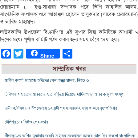
চেয়ারম্যান ), যুগ্ম-সাধারণ সম্পাদক পদে ভিপি জাহাঙ্গীর আলম,
সাংগঠনিক সম্পাদক পদে আহাম্মদ হোসেন তালুকদার (সাবেক চেয়ারম্যান)
ও আরিফ মাহামুদ।
দাউদকান্দি উপজেলা বিএনপি’র এই সুপার সিক্স কমিটিকে আগামী ৭
দিনের মধ্যে পূর্ণাঙ্গ কমিটি গঠন করার জন্য সময় বেঁধে দেয়া হয়।
Facebook
Twitter
Share
Share
সাম্প্রতিক খবর
মার্কিন কার্গো জাহাজে হুথিদের ক্ষেপণাস্ত্র হামলা, নিহত ৩
চিকিৎসা সহায়তায় মানবতার হাত বাড়িয়ে দিয়েছে দাদিয়াপাড়া মানব কল্যাণ সংস্থা
দাউদকান্দিসহ চার উপজেলায় ১২ ঘন্টা গ্যাস সরবরাহ বন্ধ থাকবে বৃহস্পতিবার
টেলিগ্রামের সিইও গ্রেফতার
সীতাকুণ্ডে অগ্নি দুর্ঘটনায় জরুরি সাহায্য সংক্রান্ত নম্বরে টোল ফ্রি করলো বাংলালিংক