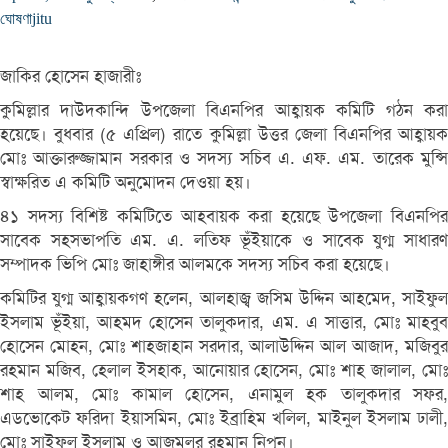
ঘোষণা
jitu
জাকির হোসেন হাজারীঃ
কুমিল্লার দাউদকান্দি উপজেলা বিএনপির আহ্বায়ক কমিটি গঠন করা
হয়েছে। বুধবার (৫ এপ্রিল) রাতে কুমিল্লা উত্তর জেলা বিএনপির আহ্বায়ক
মোঃ আক্তারুজ্জামান সরকার ও সদস্য সচিব এ. এফ. এম. তারেক মুন্সি
স্বাক্ষরিত এ কমিটি অনুমোদন দেওয়া হয়।
৪১ সদস্য বিশিষ্ট কমিটিতে আহবায়ক করা হয়েছে উপজেলা বিএনপির
সাবেক সহসভাপতি এম. এ. লতিফ ভূঁইয়াকে ও সাবেক যুগ্ম সাধারণ
সম্পাদক ভিপি মোঃ জাহাঙ্গীর আলমকে সদস্য সচিব করা হয়েছে।
কমিটির যুগ্ম আহ্বায়কগণ হলেন, আলহাজ্ব জসিম উদ্দিন আহমেদ, সাইফুল
ইসলাম ভূঁইয়া, আহমদ হোসেন তালুকদার, এম. এ সাত্তার, মোঃ মাহবুব
হোসেন মোহন, মোঃ শাহজাহান সরদার, আলাউদ্দিন আল আজাদ, মজিবুর
রহমান মজিব, হেলাল ইসহাক, আনোয়ার হোসেন, মোঃ শাহ জালাল, মোঃ
শাহ আলম, মোঃ কামাল হোসেন, এনামুল হক তালুকদার সফর,
এডভোকেট ফরিদা ইয়াসমিন, মোঃ ইব্রাহিম খলিল, মাইনুল ইসলাম ঢালী,
মোঃ সাইফুল ইসলাম ও আজমুলুর রহমান নিপুন।