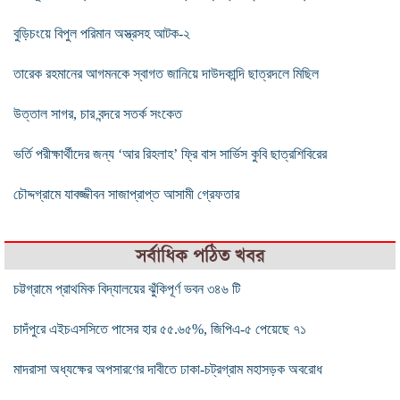
বুড়িচংয়ে বিপুল পরিমান অস্ত্রসহ আটক-২
তারেক রহমানের আগমনকে স্বাগত জানিয়ে দাউদকান্দি ছাত্রদলে মিছিল
উত্তাল সাগর, চার বন্দরে সতর্ক সংকেত
ভর্তি পরীক্ষার্থীদের জন্য ‘আর রিহলাহ’ ফ্রি বাস সার্ভিস কুবি ছাত্রশিবিরের
চৌদ্দগ্রামে যাবজ্জীবন সাজাপ্রাপ্ত আসামী গ্রেফতার
সর্বাধিক পঠিত খবর
চট্টগ্রামে প্রাথমিক বিদ্যালয়ের ঝুঁকিপূর্ণ ভবন ৩৪৬ টি
চাদঁপুরে এইচএসসিতে পাসের হার ৫৫.৬৫%, জিপিএ-৫ পেয়েছে ৭১
মাদরাসা অধ্যক্ষের অপসারণের দাবীতে ঢাকা-চট্রগ্রাম মহাসড়ক অবরোধ