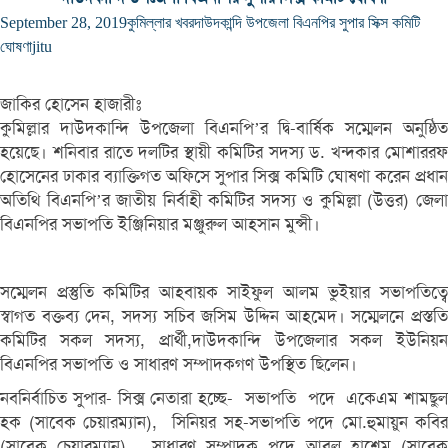
September 28, 2019
কুমিল্লার খবর
দাউদকান্দি উপজেলা বিএনপির সুপার সিক্স কমিটি
ঘোষণা
jitu
জাকির হোসেন হাজারীঃ
কুমিল্লার দাউদকান্দি উপজেলা বিএনপি’র দ্বি-বার্ষিক সম্মেলন অনুষ্ঠিত
হয়েছে। শনিবার রাতে দলটির স্থায়ী কমিটির সদস্য ড. খন্দকার মোশাররফ
হোসেনের ঢাকার ব্যাক্তিগত অফিসে সুপার সিক্স কমিটি ঘোষণা করেন প্রধান
অতিথি বিএনপি’র জাতীয় নির্বাহী কমিটির সদস্য ও কুমিল্লা (উত্তর) জেলা
বিএনপির সভাপতি ইঞ্জিনিয়ার মঞ্জুরুল আহসান মুন্সী।
সম্মেলন প্রস্তুতি কমিটির আহবায়ক সাইফুল আলম ভুইয়ার সভাপতিত্বে
স্বাগত বক্তব্য দেন, সদস্য সচিব জসিম উদ্দিন আহমেদ। সম্মেলনে প্রস্ততি
কমিটির সকল সদস্য, প্রার্থী,দাউদকান্দি উপজেলার সকল ইউনিয়ন
বিএনপির সভাপতি ও সাধারণ সম্পাদকগণ উপস্থিত ছিলেন।
নবনির্বাচিত সুপার- সিক্স নেতারা হচ্ছে- সভাপতি পদে একেএম শামছুল
হক (সাবেক চেয়ারম্যান), সিনিয়র সহ-সভাপতি পদে মো.হুমায়ুন কবির
(সাবেক চেয়ারম্যান), সাধারণ সম্পাদক পদে আবুল হাশেম (সাবেক